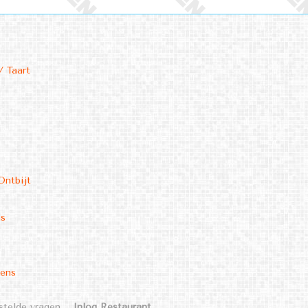
/ Taart
Ontbijt
ms
kens
stelde vragen
Inlog Restaurant