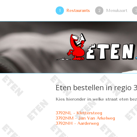
1
Restaurants
2
Menukaart
Eten bestellen in regio 
Kies hieronder in welke straat eten be
3792NL - Klettersteeg
3792NM - Jan Van Arkelweg
3792NH - Aarderweg