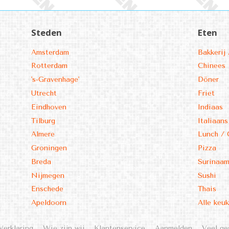
Steden
Eten
Amsterdam
Bakkerij 
Rotterdam
Chinees
's-Gravenhage'
Döner
Utrecht
Friet
Eindhoven
Indiaas
Tilburg
Italiaans
Almere
Lunch / 
Groningen
Pizza
Breda
Surinaa
Nijmegen
Sushi
Enschede
Thais
Apeldoorn
Alle keu
Verklaring
Wie zijn wij
Klantenservice
Aanmelden
Veel ge