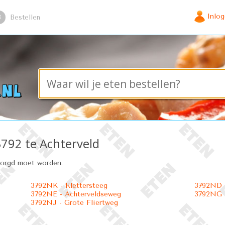
Inlo
3
Bestellen
3792 te Achterveld
zorgd moet worden.
3792NK - Klettersteeg
3792ND -
3792NE - Achterveldseweg
3792NG 
3792NJ - Grote Fliertweg