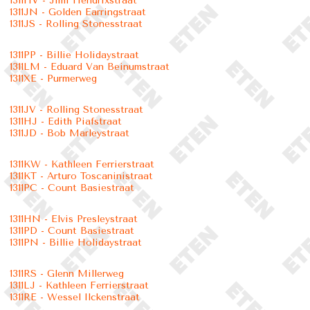
1311HV - Jimi Hendrixstraat
1311JN - Golden Earringstraat
1311JS - Rolling Stonesstraat
1311PP - Billie Holidaystraat
1311LM - Eduard Van Beinumstraat
1311XE - Purmerweg
1311JV - Rolling Stonesstraat
1311HJ - Edith Piafstraat
1311JD - Bob Marleystraat
1311KW - Kathleen Ferrierstraat
1311KT - Arturo Toscaninistraat
1311PC - Count Basiestraat
1311HN - Elvis Presleystraat
1311PD - Count Basiestraat
1311PN - Billie Holidaystraat
1311RS - Glenn Millerweg
1311LJ - Kathleen Ferrierstraat
1311RE - Wessel Ilckenstraat