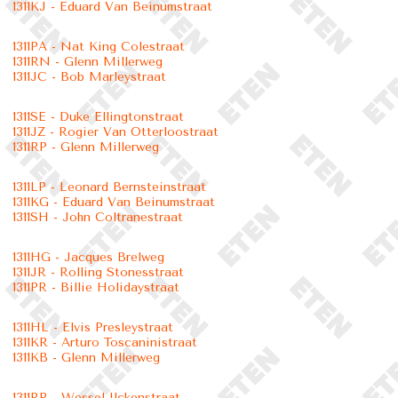
1311KJ - Eduard Van Beinumstraat
1311PA - Nat King Colestraat
1311RN - Glenn Millerweg
1311JC - Bob Marleystraat
1311SE - Duke Ellingtonstraat
1311JZ - Rogier Van Otterloostraat
1311RP - Glenn Millerweg
1311LP - Leonard Bernsteinstraat
1311KG - Eduard Van Beinumstraat
1311SH - John Coltranestraat
1311HG - Jacques Brelweg
1311JR - Rolling Stonesstraat
1311PR - Billie Holidaystraat
1311HL - Elvis Presleystraat
1311KR - Arturo Toscaninistraat
1311KB - Glenn Millerweg
1311RR - Wessel Ilckenstraat