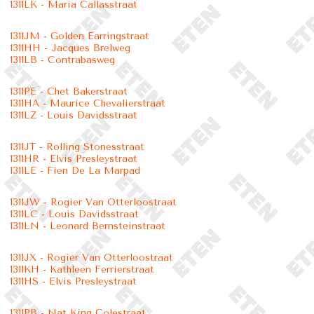
1311LK - Maria Callasstraat
1311JM - Golden Earringstraat
1311HH - Jacques Brelweg
1311LB - Contrabasweg
1311PE - Chet Bakerstraat
1311HA - Maurice Chevalierstraat
1311LZ - Louis Davidsstraat
1311JT - Rolling Stonesstraat
1311HR - Elvis Presleystraat
1311LE - Fien De La Marpad
1311JW - Rogier Van Otterloostraat
1311LC - Louis Davidsstraat
1311LN - Leonard Bernsteinstraat
1311JX - Rogier Van Otterloostraat
1311KH - Kathleen Ferrierstraat
1311HS - Elvis Presleystraat
1311PB - Nat King Colestraat