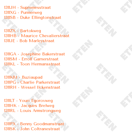
1311JH - Supremesstraat
1311XG - Purmerweg
1311SB - Duke Ellingtonstraat
1311ZX - Bartokweg
1311HB - Maurice Chevalierstraat
1311JE - Bob Marleystraat
1311GA - Josephine Bakerstraat
1311SM - Erroll Garnerstraat
1311KL - Toon Hermansstraat
1311KM - Buziaupad
1311PG - Charlie Parkerstraat
1311RH - Wessel Ilckenstraat
1311LT - Youri Egorovweg
1311HK - Jacques Brelweg
1311RL - Louis Armstrongweg
1311PX - Benny Goodmanstraat
1311SK - John Coltranestraat