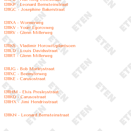
1311KP - Leonard Bernsteinstraat
1311GC - Josephine Bakerstraat
1311XA - Wormerweg
1311KV - Youri Egorovweg
1311RV - Glenn Millerweg
1311KS - Vladimir Horowitzplantsoen
1311LD - Louis Davidsstraat
1311RT - Glenn Millerweg
1311JG - Bob Marleystraat
1311XC - Beemsterweg
1311KE - Carusostraat
1311HM - Elvis Presleystraat
1311KD - Carusostraat
1311HX - Jimi Hendrixstraat
1311KN - Leonard Bernsteinstraat