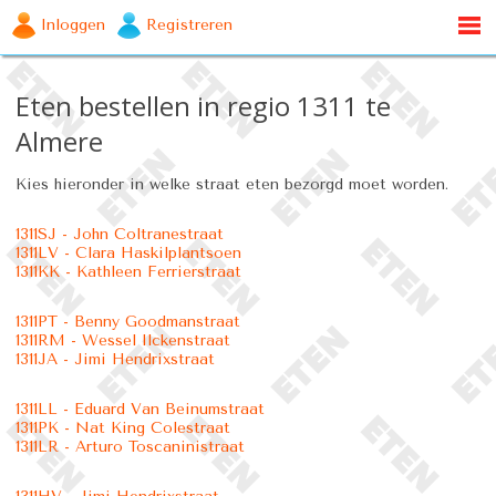
Inloggen
Registreren
Eten bestellen in regio 1311 te
Almere
Kies hieronder in welke straat eten bezorgd moet worden.
1311SJ - John Coltranestraat
1311LV - Clara Haskilplantsoen
1311KK - Kathleen Ferrierstraat
1311PT - Benny Goodmanstraat
1311RM - Wessel Ilckenstraat
1311JA - Jimi Hendrixstraat
1311LL - Eduard Van Beinumstraat
1311PK - Nat King Colestraat
1311LR - Arturo Toscaninistraat