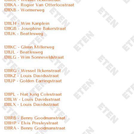
1311KA - Rogier Van Otterloostraat
1311XB - Wormerweg
1311LH - Wim Kanplein
1311GB - Josephine Bakerstraat
1311JK - Beatlesweg
1311KC - Glenn Millerweg
1311JL - Beatlesweg
1311LG - Wim Sonneveldstraat
1311RG - Wessel Ilckenstraat
1311KZ - Louis Davidsstraat
1311JP - Golden Earringstraat
1311PL - Nat King Colestraat
1311LW - Louis Davidsstraat
1311LX - Louis Davidsstraat
1311RB - Benny Goodmanstraat
1311HP - Elvis Presleystraat
1311RA - Benny Goodmanstraat