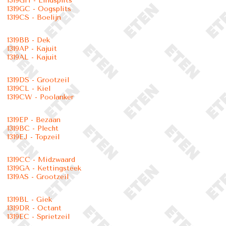
1319GH - Eindsplits
1319GC - Oogsplits
1319CS - Boelijn
1319BB - Dek
1319AP - Kajuit
1319AL - Kajuit
1319DS - Grootzeil
1319CL - Kiel
1319CW - Poolanker
1319EP - Bezaan
1319BC - Plecht
1319EJ - Topzeil
1319CC - Midzwaard
1319GA - Kettingsteek
1319AS - Grootzeil
1319BL - Giek
1319DR - Octant
1319EC - Sprietzeil