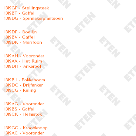
1319GP - Stellingsteek
1319BT - Gaffel
1319DG - Spinnakerplantsoen
1319DP - Boelijn
1319BV - Gaffel
1319DK - Marifoon
1319AH - Vooronder
1319AX - Het Ruim
1319DH - Ankerbol
1319BJ - Fokkeboom
1319DC - Drijfanker
1319CG - Reling
1319AG - Vooronder
1319BS - Gaffel
1319CK - Helmstok
1319GG - Kroonknoop
1319AC - Vooronder