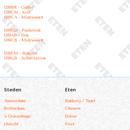
1319BR - Gaffel
1319CN - Kiel
1319CA - Midzwaard
1319GD - Paalsteek
1319AB - Dek
1319CB - Midzwaard
1319EM - Brikzeil
1319GB - Schootsteek
Steden
Eten
Amsterdam
Bakkerij / Taart
Rotterdam
Chinees
's-Gravenhage'
Döner
Utrecht
Friet