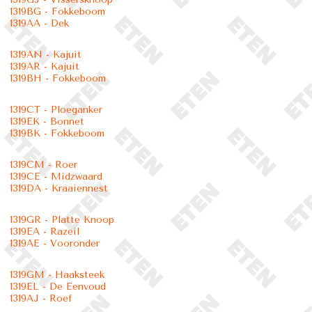
1319BG - Fokkeboom
1319AA - Dek
1319AN - Kajuit
1319AR - Kajuit
1319BH - Fokkeboom
1319CT - Ploeganker
1319EK - Bonnet
1319BK - Fokkeboom
1319CM - Roer
1319CE - Midzwaard
1319DA - Kraaiennest
1319GR - Platte Knoop
1319EA - Razeil
1319AE - Vooronder
1319GM - Haaksteek
1319EL - De Eenvoud
1319AJ - Roef