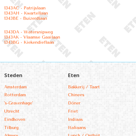
1343AC - Patrijslaan
1343AH - Kwartellaan
1343BE - Buizerdlaan
1343DA - Watersnipweg
1343AK - Vlaamse Gaailaan
1343BG - Kiekendieflaan
Steden
Eten
Amsterdam
Bakkerij / Taart
Rotterdam
Chinees
's-Gravenhage'
Döner
Utrecht
Friet
Eindhoven
Indiaas
Tilburg
Italiaans
Almere
Lunch / Ontbijt