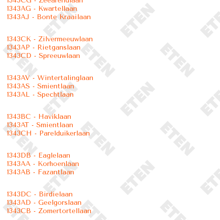
1343CG - Zeearendlaan
1343AG - Kwartellaan
1343AJ - Bonte Kraailaan
1343CK - Zilvermeeuwlaan
1343AP - Rietganslaan
1343CD - Spreeuwlaan
1343AV - Wintertalinglaan
1343AS - Smientlaan
1343AL - Spechtlaan
1343BC - Haviklaan
1343AT - Smientlaan
1343CH - Parelduikerlaan
1343DB - Eaglelaan
1343AA - Korhoenlaan
1343AB - Fazantlaan
1343DC - Birdielaan
1343AD - Geelgorslaan
1343CB - Zomertortellaan