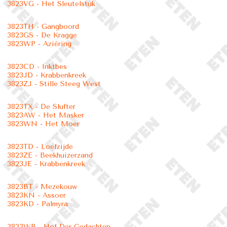
3823VG - Het Sleutelstuk
3823TH - Gangboord
3823GS - De Kragge
3823WP - Aziëring
3823CD - Inktbes
3823JD - Krabbenkreek
3823ZJ - Stille Steeg West
3823TX - De Slufter
3823AW - Het Masker
3823WN - Het Moer
3823TD - Loefzijde
3823ZE - Beekhuizerzand
3823JE - Krabbenkreek
3823BT - Mezekouw
3823KN - Assoer
3823KD - Palmyra
3823WB - Hof Der Gedachten