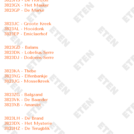
3823HS - De Horizon
3823GX - Het Masker
3823GP - De Marke
3823JC - Groote Kreek
3823AL - Hooidonk
3823EP - Emiclaerhof
3823GD - Balans
3823DK - Lobelius-Serre
3823DJ - Dodoens-Serre
3823KA - Thebe
3823XG - Elfenbankje
3823JG - Mosselkreek
3823ZG - Balgzand
3823VK - De Baander
3823XB - Amaniet
3823LH - De Brand
3823DX - Het Mysterie
3823HZ - De Terugblik