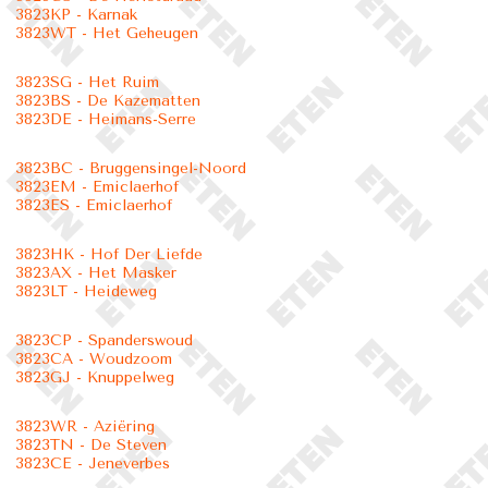
3823KP - Karnak
3823WT - Het Geheugen
3823SG - Het Ruim
3823BS - De Kazematten
3823DE - Heimans-Serre
3823BC - Bruggensingel-Noord
3823EM - Emiclaerhof
3823ES - Emiclaerhof
3823HK - Hof Der Liefde
3823AX - Het Masker
3823LT - Heideweg
3823CP - Spanderswoud
3823CA - Woudzoom
3823GJ - Knuppelweg
3823WR - Aziëring
3823TN - De Steven
3823CE - Jeneverbes