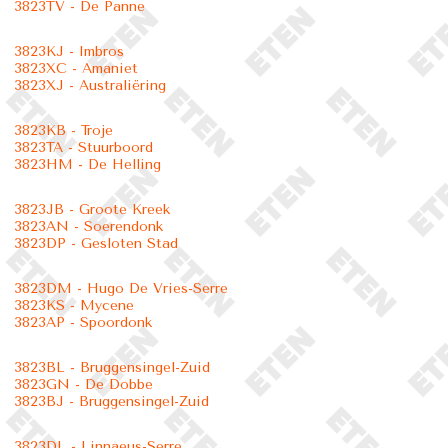
3823TV - De Panne
3823KJ - Imbros
3823XC - Amaniet
3823XJ - Australiëring
3823KB - Troje
3823TA - Stuurboord
3823HM - De Helling
3823JB - Groote Kreek
3823AN - Soerendonk
3823DP - Gesloten Stad
3823DM - Hugo De Vries-Serre
3823KS - Mycene
3823AP - Spoordonk
3823BL - Bruggensingel-Zuid
3823GN - De Dobbe
3823BJ - Bruggensingel-Zuid
3823DL - Linnaeus-Serre