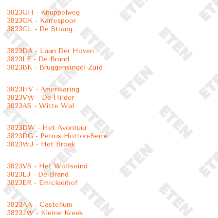
3823GH - Knuppelweg
3823GK - Karrespoor
3823GL - De Strang
3823DA - Laan Der Hoven
3823LE - De Brand
3823BK - Bruggensingel-Zuid
3823HV - Amerikaring
3823VW - De Hilder
3823AS - Witte Wal
3823DW - Het Avontuur
3823DG - Petrus Hotton-Serre
3823WJ - Het Broek
3823VS - Het Wolfseind
3823LJ - De Brand
3823ER - Emiclaerhof
3823AA - Castellum
3823JW - Kleine Kreek