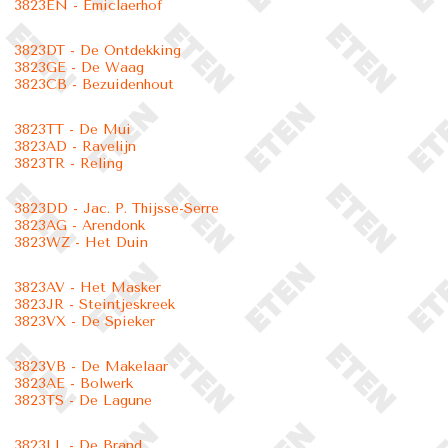
3823EN - Emiclaerhof
3823DT - De Ontdekking
3823GE - De Waag
3823CB - Bezuidenhout
3823TT - De Mui
3823AD - Ravelijn
3823TR - Reling
3823DD - Jac. P. Thijsse-Serre
3823AG - Arendonk
3823WZ - Het Duin
3823AV - Het Masker
3823JR - Steintjeskreek
3823VX - De Spieker
3823VB - De Makelaar
3823AE - Bolwerk
3823TS - De Lagune
3823LL - De Brand