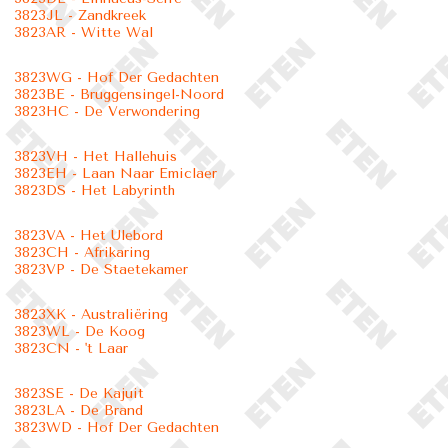
3823JL - Zandkreek
3823AR - Witte Wal
3823WG - Hof Der Gedachten
3823BE - Bruggensingel-Noord
3823HC - De Verwondering
3823VH - Het Hallehuis
3823EH - Laan Naar Emiclaer
3823DS - Het Labyrinth
3823VA - Het Ulebord
3823CH - Afrikaring
3823VP - De Staetekamer
3823XK - Australiëring
3823WL - De Koog
3823CN - 't Laar
3823SE - De Kajuit
3823LA - De Brand
3823WD - Hof Der Gedachten