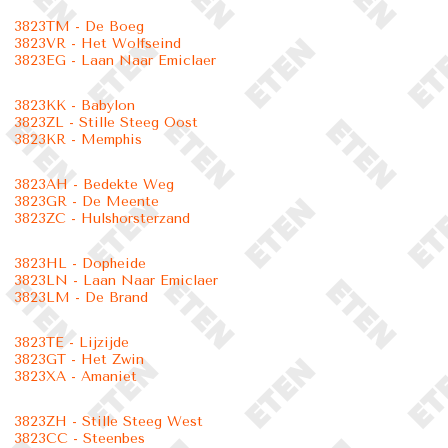
3823TM - De Boeg
3823VR - Het Wolfseind
3823EG - Laan Naar Emiclaer
3823KK - Babylon
3823ZL - Stille Steeg Oost
3823KR - Memphis
3823AH - Bedekte Weg
3823GR - De Meente
3823ZC - Hulshorsterzand
3823HL - Dopheide
3823LN - Laan Naar Emiclaer
3823LM - De Brand
3823TE - Lijzijde
3823GT - Het Zwin
3823XA - Amaniet
3823ZH - Stille Steeg West
3823CC - Steenbes