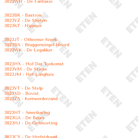
3823WH - De Fantasie
3823BR - Bastion
3823VZ - De Slieten
3823KT - Nippoer
3823JT - Otheense Kreek
3823BA - Bruggensingel-Noord
3823WK - De Legakker
3823HX - Hof Der Toekomst
3823VM - De Stinse
3823JM - Het Langhuis
3823VT - De Stelp
3823XD - Bovist
3823ZA - Kornwerderzand
3823HT - Amerikaring
3823GA - De Beurs
3823HJ - De Ontmoeting
3823CS - De Herfstdraad