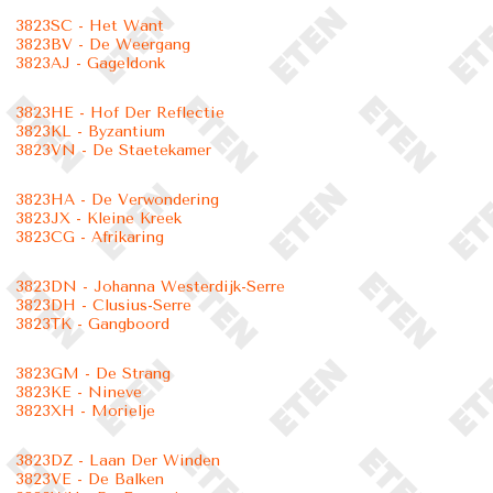
3823SC - Het Want
3823BV - De Weergang
3823AJ - Gageldonk
3823HE - Hof Der Reflectie
3823KL - Byzantium
3823VN - De Staetekamer
3823HA - De Verwondering
3823JX - Kleine Kreek
3823CG - Afrikaring
3823DN - Johanna Westerdijk-Serre
3823DH - Clusius-Serre
3823TK - Gangboord
3823GM - De Strang
3823KE - Nineve
3823XH - Morielje
3823DZ - Laan Der Winden
3823VE - De Balken