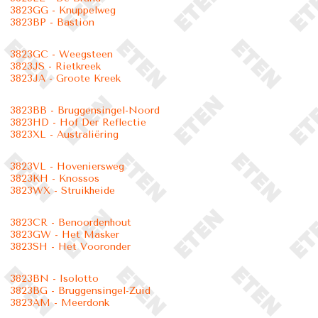
3823GG - Knuppelweg
3823BP - Bastion
3823GC - Weegsteen
3823JS - Rietkreek
3823JA - Groote Kreek
3823BB - Bruggensingel-Noord
3823HD - Hof Der Reflectie
3823XL - Australiëring
3823VL - Hoveniersweg
3823KH - Knossos
3823WX - Struikheide
3823CR - Benoordenhout
3823GW - Het Masker
3823SH - Het Vooronder
3823BN - Isolotto
3823BG - Bruggensingel-Zuid
3823AM - Meerdonk