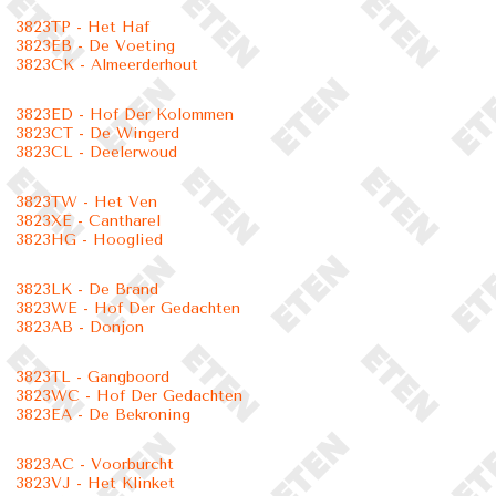
3823TP - Het Haf
3823EB - De Voeting
3823CK - Almeerderhout
3823ED - Hof Der Kolommen
3823CT - De Wingerd
3823CL - Deelerwoud
3823TW - Het Ven
3823XE - Cantharel
3823HG - Hooglied
3823LK - De Brand
3823WE - Hof Der Gedachten
3823AB - Donjon
3823TL - Gangboord
3823WC - Hof Der Gedachten
3823EA - De Bekroning
3823AC - Voorburcht
3823VJ - Het Klinket