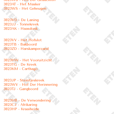
3823AT - Het Masker
3823WS - Het Geheugen
3823VD - De Laning
3823JJ - Tonnekreek
3823AK - Haasdonk
3823VV - Het Hofslot
3823TB - Bakboord
3823ZD - Harskamperzand
3823HW - Het Vooruitzicht
3823TG - De Kreek
3823KM - Carthago
3823JP - Steintjeskreek
3823WV - Hof Der Herinnering
3823TJ - Gangboord
3823HB - De Verwondering
3823CJ - Afrikaring
3823HP - Kraaiheide