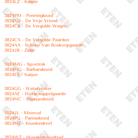
3824LZ - Karper
3824PM - Penningkruid
3824XD - De Vrije Vriend
3824CK - De Vergulde Wagen
3824CX - De Vergulde Paarden
3824AA - Schone Van Boskoopgaarde
3824JB - Zalm
3824MG - Spoetnik
3824NG - Barbarakruid
3824LS - Karper
3824GG - Waterviolier
3824AE - Notarisappelgaarde
3824NC - Blaasjeskruid
3824JL - Meerval
3824PG - Parnaskruid
3824NZ - Kruidendreef
3824WZ - Nieuwlandsedreef