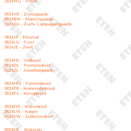
3824WG - Pitrus
3824AR - Zoetegaarde
3824BW - Mantetgaarde
3824AK - Zoete Campagnergaarde
3824JP - Meerval
3824LG - Forel
3824JE - Zeelt
3824NL - Dalkruid
3824DL - Poortersdreef
3824ZL - Jonathangaarde
3824NN - Fonteinkruid
3824PB - Kransvederkruid
3824PA - Knoopkruid
3824HD - Waterdreef
3824LW - Karper
3824VW - Zeldertsedreef
3824HL - Watervlo