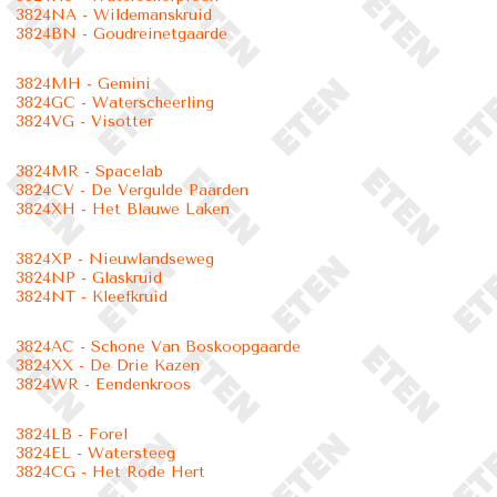
3824NA - Wildemanskruid
3824BN - Goudreinetgaarde
3824MH - Gemini
3824GC - Waterscheerling
3824VG - Visotter
3824MR - Spacelab
3824CV - De Vergulde Paarden
3824XH - Het Blauwe Laken
3824XP - Nieuwlandseweg
3824NP - Glaskruid
3824NT - Kleefkruid
3824AC - Schone Van Boskoopgaarde
3824XX - De Drie Kazen
3824WR - Eendenkroos
3824LB - Forel
3824EL - Watersteeg
3824CG - Het Rode Hert