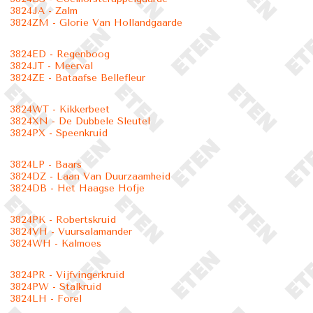
3824JA - Zalm
3824ZM - Glorie Van Hollandgaarde
3824ED - Regenboog
3824JT - Meerval
3824ZE - Bataafse Bellefleur
3824WT - Kikkerbeet
3824XN - De Dubbele Sleutel
3824PX - Speenkruid
3824LP - Baars
3824DZ - Laan Van Duurzaamheid
3824DB - Het Haagse Hofje
3824PK - Robertskruid
3824VH - Vuursalamander
3824WH - Kalmoes
3824PR - Vijfvingerkruid
3824PW - Stalkruid
3824LH - Forel