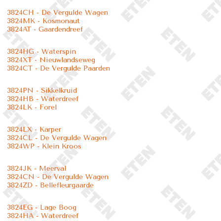
3824CH - De Vergulde Wagen
3824MK - Kosmonaut
3824AT - Gaardendreef
3824HG - Waterspin
3824XT - Nieuwlandseweg
3824CT - De Vergulde Paarden
3824PN - Sikkelkruid
3824HB - Waterdreef
3824LK - Forel
3824LX - Karper
3824CL - De Vergulde Wagen
3824WP - Klein Kroos
3824JK - Meerval
3824CN - De Vergulde Wagen
3824ZD - Bellefleurgaarde
3824EG - Lage Boog
3824HA - Waterdreef