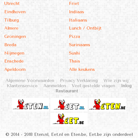
Utrecht
Friet
Eindhoven
Indiaas
Tilburg
Italiaans
Almere
Lunch / Ontbijt
Groningen
Pizza
Breda
Surinaams
Nijmegen
Sushi
Enschede
Thais
Apeldoorn
Alle keukens
Algemene Voorwaarden
Privacy Verklaring
Wie zijn wij
Klantenservice
Aanmelden
Veel gestelde vragen
Inlog
Restaurant
© 2014 - 2018 Eten.nl, Eet.nl en Eten.be, Eet.be zijn onderdeel