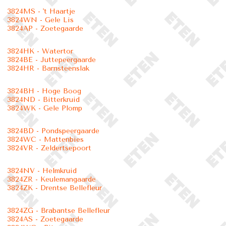
3824MS - 't Haartje
3824WN - Gele Lis
3824AP - Zoetegaarde
3824HK - Watertor
3824BE - Juttepeergaarde
3824HR - Barnsteenslak
3824BH - Hoge Boog
3824ND - Bitterkruid
3824WK - Gele Plomp
3824BD - Pondspeergaarde
3824WC - Mattenbies
3824VR - Zeldertsepoort
3824NV - Helmkruid
3824ZR - Keulemangaarde
3824ZK - Drentse Bellefleur
3824ZG - Brabantse Bellefleur
3824AS - Zoetegaarde