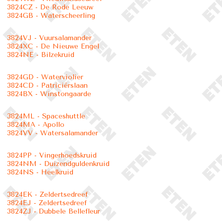
3824CZ - De Rode Leeuw
3824GB - Waterscheerling
3824VJ - Vuursalamander
3824XC - De Nieuwe Engel
3824NE - Bilzekruid
3824GD - Waterviolier
3824CD - Patriciërslaan
3824BX - Winstongaarde
3824ML - Spaceshuttle
3824MA - Apollo
3824VV - Watersalamander
3824PP - Vingerhoedskruid
3824NM - Duizendguldenkruid
3824NS - Heelkruid
3824EK - Zeldertsedreef
3824EJ - Zeldertsedreef
3824ZJ - Dubbele Bellefleur