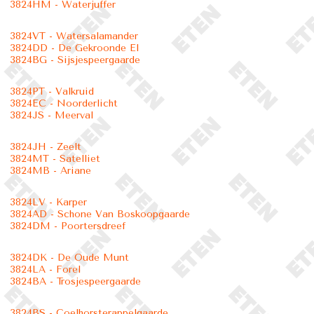
3824HM - Waterjuffer
3824VT - Watersalamander
3824DD - De Gekroonde El
3824BG - Sijsjespeergaarde
3824PT - Valkruid
3824EC - Noorderlicht
3824JS - Meerval
3824JH - Zeelt
3824MT - Satelliet
3824MB - Ariane
3824LV - Karper
3824AD - Schone Van Boskoopgaarde
3824DM - Poortersdreef
3824DK - De Oude Munt
3824LA - Forel
3824BA - Trosjespeergaarde
3824BS - Coelhorsterappelgaarde