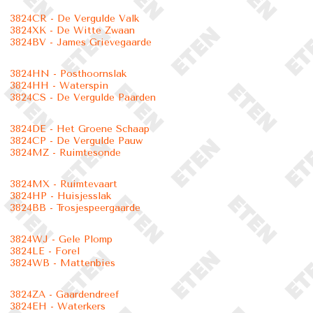
3824CR - De Vergulde Valk
3824XK - De Witte Zwaan
3824BV - James Grievegaarde
3824HN - Posthoornslak
3824HH - Waterspin
3824CS - De Vergulde Paarden
3824DE - Het Groene Schaap
3824CP - De Vergulde Pauw
3824MZ - Ruimtesonde
3824MX - Ruimtevaart
3824HP - Huisjesslak
3824BB - Trosjespeergaarde
3824WJ - Gele Plomp
3824LE - Forel
3824WB - Mattenbies
3824ZA - Gaardendreef
3824EH - Waterkers