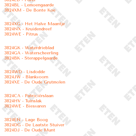
3824BL - Lemoengaarde
3824XM - De Bonte Koe
3824XG - Het Halve Maantje
3824NX - Kruidendreef
3824WE - Pitrus
3824GK - Waterdrieblad
3824GA - Waterscheerling
3824BK - Sterappelgaarde
3824WD - Lisdodde
3824JW - Blankvoorn
3824XE - De Oude Grutmolen
3824CA - Patriciërslaan
3824HV - Tuinslak
3824WE - Biesvaren
3824EN - Lage Boog
3824DG - De Laatste Stuiver
3824DJ - De Oude Munt