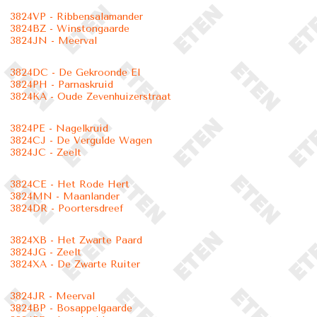
3824VP - Ribbensalamander
3824BZ - Winstongaarde
3824JN - Meerval
3824DC - De Gekroonde El
3824PH - Parnaskruid
3824KA - Oude Zevenhuizerstraat
3824PE - Nagelkruid
3824CJ - De Vergulde Wagen
3824JC - Zeelt
3824CE - Het Rode Hert
3824MN - Maanlander
3824DR - Poortersdreef
3824XB - Het Zwarte Paard
3824JG - Zeelt
3824XA - De Zwarte Ruiter
3824JR - Meerval
3824BP - Bosappelgaarde