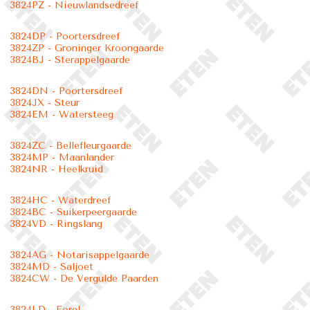
3824PZ - Nieuwlandsedreef
3824DP - Poortersdreef
3824ZP - Groninger Kroongaarde
3824BJ - Sterappelgaarde
3824DN - Poortersdreef
3824JX - Steur
3824EM - Watersteeg
3824ZC - Bellefleurgaarde
3824MP - Maanlander
3824NR - Heelkruid
3824HC - Waterdreef
3824BC - Suikerpeergaarde
3824VD - Ringslang
3824AG - Notarisappelgaarde
3824MD - Saljoet
3824CW - De Vergulde Paarden
3824LD - Forel