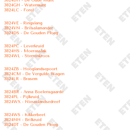
3824DH - De Oude Munt
3824GH - Watermunt
3824LC - Forel
3824VE - Ringslang
3824VN - Brilsalamander
3824DS - De Gouden Ploeg
3824PC - Leverkruid
3824HS - Moerasslak
3824WL - Sterrenkroos
3824ZB - Hooglandsepoort
3824CM - De Vergulde Wagen
3824LR - Brasem
3824BR - Anna Boelensgaarde
3824PL - Pijlkruid
3824WX - Nieuwlandsedreef
3824WS - Kikkerbeet
3824NH - Brilkruid
3824DT - De Gouden Ploeg