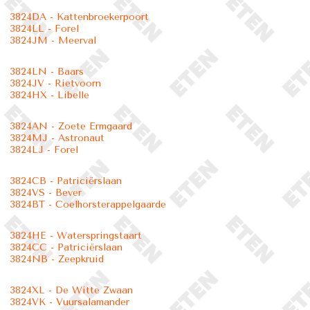
3824DA - Kattenbroekerpoort
3824LL - Forel
3824JM - Meerval
3824LN - Baars
3824JV - Rietvoorn
3824HX - Libelle
3824AN - Zoete Ermgaard
3824MJ - Astronaut
3824LJ - Forel
3824CB - Patriciërslaan
3824VS - Bever
3824BT - Coelhorsterappelgaarde
3824HE - Waterspringstaart
3824CC - Patriciërslaan
3824NB - Zeepkruid
3824XL - De Witte Zwaan
3824VK - Vuursalamander