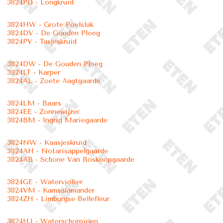
3824PD - Longkruid
3824HW - Grote Poelslak
3824DV - De Gouden Ploeg
3824PV - Tasjeskruid
3824DW - De Gouden Ploeg
3824LT - Karper
3824AL - Zoete Aagtgaarde
3824LM - Baars
3824EE - Zonnewijzer
3824BM - Ingrid Mariegaarde
3824NW - Kaasjeskruid
3824AH - Notarisappelgaarde
3824AB - Schone Van Boskoopgaarde
3824GE - Waterviolier
3824VM - Kamsalamander
3824ZH - Limburgse Bellefleur
3824HJ - Waterschorpioen