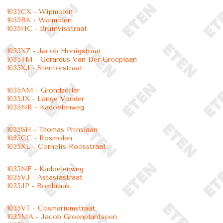
1035CX - Wipmolen
1035BK - Walmolen
1035HC - Bruinvisstraat
1035XZ - Jacob Honigstraat
1035TM - Gerardus Van Der Groeplaan
1035XJ - Stentorstraat
1035AM - Grondzeiler
1035JX - Lange Vonder
1035NR - Kadoelenweg
1035SH - Thomas Prinslaan
1035CC - Rosmolen
1035XL - Cornelis Roosstraat
1035NE - Kadoelenweg
1035VJ - Astasiastraat
1035JP - Bombraak
1035VT - Cosmariumstraat
1035MA - Jacob Groenplantsoen