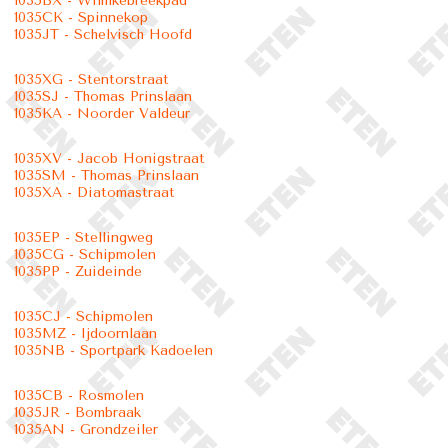
1035BX - Wilmkebreekpad
1035CK - Spinnekop
1035JT - Schelvisch Hoofd
1035XG - Stentorstraat
1035SJ - Thomas Prinslaan
1035KA - Noorder Valdeur
1035XV - Jacob Honigstraat
1035SM - Thomas Prinslaan
1035XA - Diatomastraat
1035EP - Stellingweg
1035CG - Schipmolen
1035PP - Zuideinde
1035CJ - Schipmolen
1035MZ - Ijdoornlaan
1035NB - Sportpark Kadoelen
1035CB - Rosmolen
1035JR - Bombraak
1035AN - Grondzeiler