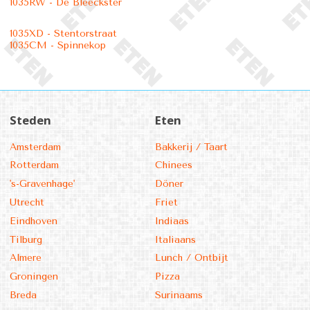
1035RW - De Bleeckster
1035XD - Stentorstraat
1035CM - Spinnekop
Steden
Eten
Amsterdam
Bakkerij / Taart
Rotterdam
Chinees
's-Gravenhage'
Döner
Utrecht
Friet
Eindhoven
Indiaas
Tilburg
Italiaans
Almere
Lunch / Ontbijt
Groningen
Pizza
Breda
Surinaams