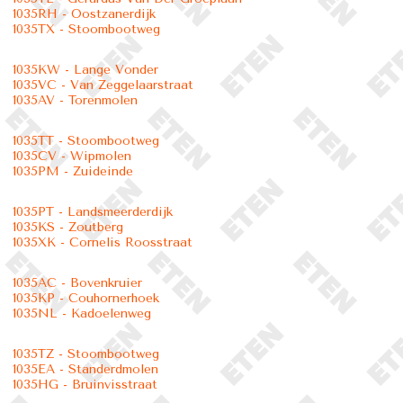
1035RH - Oostzanerdijk
1035TX - Stoombootweg
1035KW - Lange Vonder
1035VC - Van Zeggelaarstraat
1035AV - Torenmolen
1035TT - Stoombootweg
1035CV - Wipmolen
1035PM - Zuideinde
1035PT - Landsmeerderdijk
1035KS - Zoutberg
1035XK - Cornelis Roosstraat
1035AC - Bovenkruier
1035KP - Couhornerhoek
1035NL - Kadoelenweg
1035TZ - Stoombootweg
1035EA - Standerdmolen
1035HG - Bruinvisstraat