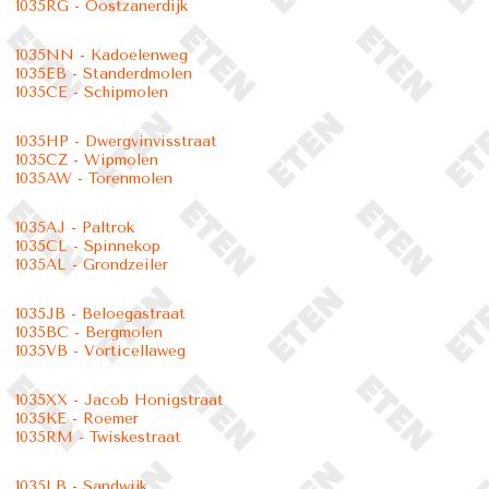
1035RG - Oostzanerdijk
1035NN - Kadoelenweg
1035EB - Standerdmolen
1035CE - Schipmolen
1035HP - Dwergvinvisstraat
1035CZ - Wipmolen
1035AW - Torenmolen
1035AJ - Paltrok
1035CL - Spinnekop
1035AL - Grondzeiler
1035JB - Beloegastraat
1035BC - Bergmolen
1035VB - Vorticellaweg
1035XX - Jacob Honigstraat
1035KE - Roemer
1035RM - Twiskestraat
1035LB - Sandwijk