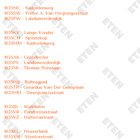
1035NC - Kadoelenweg
1035SW - Pieter A. Van Heijningestraat
1035PW - Landsmeerderdijk
1035KV - Lange Vonder
1035CN - Spinnekop
1035NM - Kadoelenweg
1035AK - Grondzeiler
1035PV - Landsmeerderdijk
1035SK - Thomas Prinslaan
1035HS - Bultrugpad
1035TP - Gerardus Van Der Groeplaan
1035HM - Dwergvinvisstraat
1035BL - Walmolen
1035VR - Pandorinastraat
1035VZ - Halteriastraat
1035KL - Nesserland
1035XH - Stentorstraat