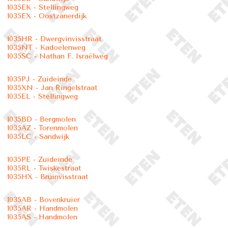
1035EK - Stellingweg
1035EX - Oostzanerdijk
1035HR - Dwergvinvisstraat
1035NT - Kadoelenweg
1035SC - Nathan F. Israëlweg
1035PJ - Zuideinde
1035XN - Jan Ringelstraat
1035EL - Stellingweg
1035BD - Bergmolen
1035AZ - Torenmolen
1035LC - Sandwijk
1035PE - Zuideinde
1035RL - Twiskestraat
1035HX - Bruinvisstraat
1035AB - Bovenkruier
1035AR - Handmolen
1035AS - Handmolen