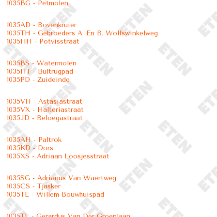
1035BG - Petmolen
1035AD - Bovenkruier
1035TH - Gebroeders A. En B. Wolfswinkelweg
1035HH - Potvisstraat
1035BS - Watermolen
1035HT - Bultrugpad
1035PD - Zuideinde
1035VH - Astasiastraat
1035VX - Halteriastraat
1035JD - Beloegastraat
1035AH - Paltrok
1035KD - Dors
1035XS - Adriaan Loosjesstraat
1035SG - Adrianus Van Waertweg
1035CS - Tjasker
1035TE - Willem Bouwhuispad
1035TL - Gerardus Van Der Groeplaan