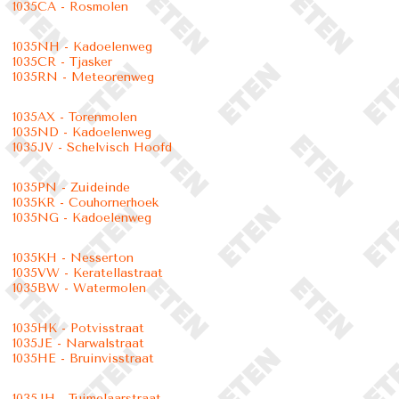
1035CA - Rosmolen
1035NH - Kadoelenweg
1035CR - Tjasker
1035RN - Meteorenweg
1035AX - Torenmolen
1035ND - Kadoelenweg
1035JV - Schelvisch Hoofd
1035PN - Zuideinde
1035KR - Couhornerhoek
1035NG - Kadoelenweg
1035KH - Nesserton
1035VW - Keratellastraat
1035BW - Watermolen
1035HK - Potvisstraat
1035JE - Narwalstraat
1035HE - Bruinvisstraat
1035JH - Tuimelaarstraat