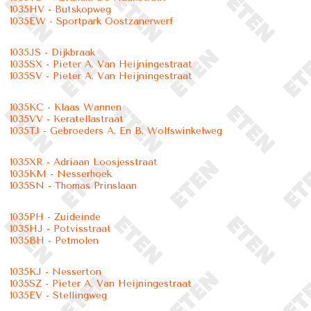
1035HV - Butskopweg
1035EW - Sportpark Oostzanerwerf
1035JS - Dijkbraak
1035SX - Pieter A. Van Heijningestraat
1035SV - Pieter A. Van Heijningestraat
1035KC - Klaas Wannen
1035VV - Keratellastraat
1035TJ - Gebroeders A. En B. Wolfswinkelweg
1035XR - Adriaan Loosjesstraat
1035KM - Nesserhoek
1035SN - Thomas Prinslaan
1035PH - Zuideinde
1035HJ - Potvisstraat
1035BH - Petmolen
1035KJ - Nesserton
1035SZ - Pieter A. Van Heijningestraat
1035EV - Stellingweg