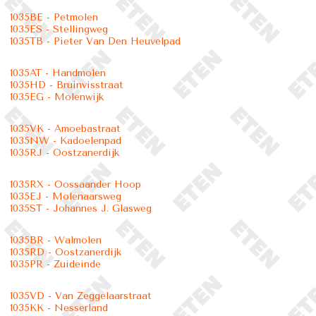
1035BE - Petmolen
1035ES - Stellingweg
1035TB - Pieter Van Den Heuvelpad
1035AT - Handmolen
1035HD - Bruinvisstraat
1035EG - Molenwijk
1035VK - Amoebastraat
1035NW - Kadoelenpad
1035RJ - Oostzanerdijk
1035RX - Oossaander Hoop
1035EJ - Molenaarsweg
1035ST - Johannes J. Glasweg
1035BR - Walmolen
1035RD - Oostzanerdijk
1035PR - Zuideinde
1035VD - Van Zeggelaarstraat
1035KK - Nesserland