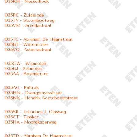
1035KN - Nesserhoek
1035PC - Zuideinde
1035TV - Stoombootweg
1035VM - Arcellastraat
1035TC - Abraham De Haanstraat
1035BT - Watermolen
1035VG - Astasiastraat
1035CW - Wipmolen
1035BJ - Petmolen
1035AA - Bovenkruier
1035AG - Paltrok
1035HN - Dwergvinvisstraat
1035NX - Hendrik Soeteboomstraat
1035SR - Johannes J. Glasweg
1035CT - Tjasker
1035HA - Noordkaperweg
1035TD - Abraham De Haanstraat