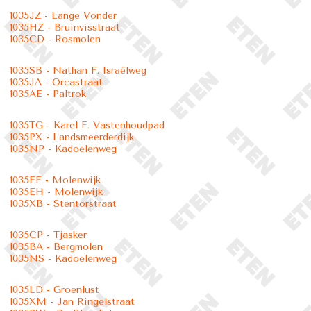
1035JZ - Lange Vonder
1035HZ - Bruinvisstraat
1035CD - Rosmolen
1035SB - Nathan F. Israëlweg
1035JA - Orcastraat
1035AE - Paltrok
1035TG - Karel F. Vastenhoudpad
1035PX - Landsmeerderdijk
1035NP - Kadoelenweg
1035EE - Molenwijk
1035EH - Molenwijk
1035XB - Stentorstraat
1035CP - Tjasker
1035BA - Bergmolen
1035NS - Kadoelenweg
1035LD - Groenlust
1035XM - Jan Ringelstraat