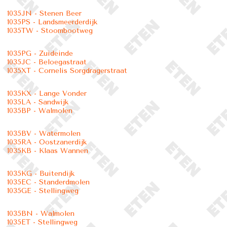
1035JN - Stenen Beer
1035PS - Landsmeerderdijk
1035TW - Stoombootweg
1035PG - Zuideinde
1035JC - Beloegastraat
1035XT - Cornelis Sorgdragerstraat
1035KX - Lange Vonder
1035LA - Sandwijk
1035BP - Walmolen
1035BV - Watermolen
1035RA - Oostzanerdijk
1035KB - Klaas Wannen
1035KG - Buitendijk
1035EC - Standerdmolen
1035GE - Stellingweg
1035BN - Walmolen
1035ET - Stellingweg