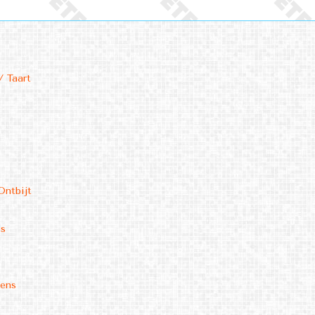
/ Taart
Ontbijt
ms
kens