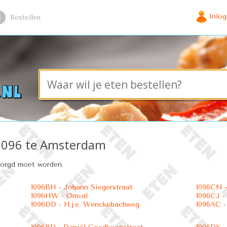
Inlo
3
Bestellen
o 1096 te Amsterdam
zorgd moet worden.
1096BH - Johann Siegerstraat
1096CN -
1096HW - Omval
1096CJ 
1096DD - H.j.e. Wenckebachweg
1096AC -