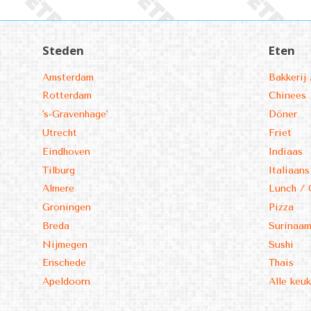
Steden
Eten
Amsterdam
Bakkerij 
Rotterdam
Chinees
's-Gravenhage'
Döner
Utrecht
Friet
Eindhoven
Indiaas
Tilburg
Italiaans
Almere
Lunch / 
Groningen
Pizza
Breda
Surinaa
Nijmegen
Sushi
Enschede
Thais
Apeldoorn
Alle keu