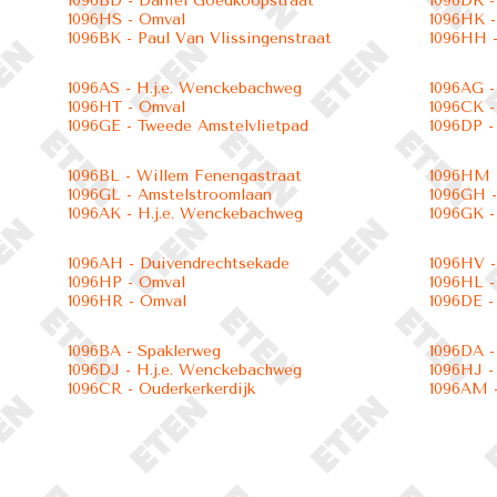
1096BD - Daniël Goedkoopstraat
1096DK -
1096HS - Omval
1096HK -
1096BK - Paul Van Vlissingenstraat
1096HH -
1096AS - H.j.e. Wenckebachweg
1096AG -
1096HT - Omval
1096CK -
1096GE - Tweede Amstelvlietpad
1096DP -
1096BL - Willem Fenengastraat
1096HM -
1096GL - Amstelstroomlaan
1096GH -
1096AK - H.j.e. Wenckebachweg
1096GK 
1096AH - Duivendrechtsekade
1096HV 
1096HP - Omval
1096HL -
1096HR - Omval
1096DE -
1096BA - Spaklerweg
1096DA -
1096DJ - H.j.e. Wenckebachweg
1096HJ -
1096CR - Ouderkerkerdijk
1096AM -