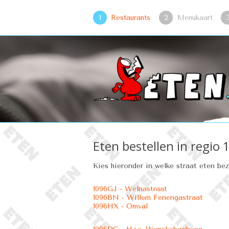
1
Restaurants
2
Menukaart
Eten bestellen in regi
Kies hieronder in welke straat eten be
1096GJ - Welnastraat
1096BN - Willem Fenengastraat
1096HX - Omval