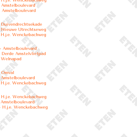
 H.j.e. Wenckebachweg
 Amstelboulevard
 Amstelboulevard
 Duivendrechtsekade
 Nieuwe Utrechtseweg
 H.j.e. Wenckebachweg
 Amstelboulevard
 Derde Amstelvlietpad
- Welnapad
- Omval
 Amstelboulevard
 H.j.e. Wenckebachweg
 H.j.e. Wenckebachweg
 Amstelboulevard
 H.j.e. Wenckebachweg