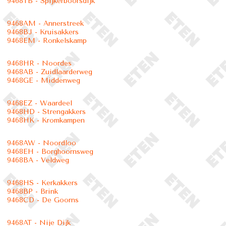
9468TB - Spijkerboorsdijk
9468AM - Annerstreek
9468BJ - Kruisakkers
9468EM - Ronkelskamp
9468HR - Noordes
9468AB - Zuidlaarderweg
9468GE - Middenweg
9468EZ - Waardeel
9468HD - Strengakkers
9468HK - Kromkampen
9468AW - Noordloo
9468EH - Borghoornsweg
9468BA - Veldweg
9468HS - Kerkakkers
9468BP - Brink
9468CD - De Goorns
9468AT - Nije Dijk