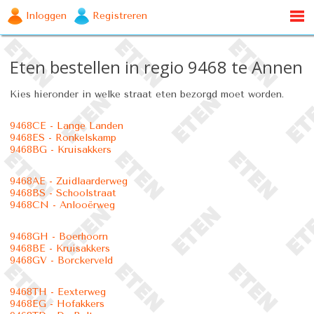
Inloggen
Registreren
Eten bestellen in regio 9468 te Annen
Kies hieronder in welke straat eten bezorgd moet worden.
9468CE - Lange Landen
9468ES - Ronkelskamp
9468BG - Kruisakkers
9468AE - Zuidlaarderweg
9468BS - Schoolstraat
9468CN - Anlooërweg
9468GH - Boerhoorn
9468BE - Kruisakkers
9468GV - Borckerveld
9468TH - Eexterweg
9468EG - Hofakkers