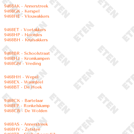
9468AK - Annerstreek
9468GK - Kerspel
9468HE - Vlouwakkers
9468ET - Voetakkers
9468HP - Noordes
9468BH - Kruisakkers
9468BR - Schoolstraat
9468HJ - Kromkampen
9468GN - Vreding
9468HH - Wepel
9468EX - Waardeel
9468BT - De Hoek
9468CK - Bartelaar
9468EP - Ronkelskamp
9468CB - De Wolden
9468AS - Annerstreek
9468HV - Zetstee