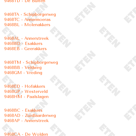
9468TD - De Bulten
9468TA - Schipborgerweg
9468TC - Annermoeras
9468BL - Molenakkers
9468AL - Annerstreek
9468BD - Esakkers
9468EB - Geerakkers
9468TM - Schipborgerweg
9468BB - Veldweg
9468GM - Vreding
9468ED - Hofakkers
9468GP - Westerveld
9468HM - Paalslagen
9468BC - Esakkers
9468AD - Zuidlaarderweg
9468AP - Annerstreek
9468CA - De Wolden