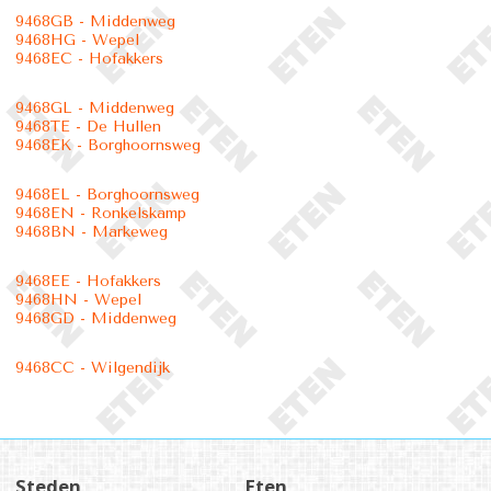
9468GB - Middenweg
9468HG - Wepel
9468EC - Hofakkers
9468GL - Middenweg
9468TE - De Hullen
9468EK - Borghoornsweg
9468EL - Borghoornsweg
9468EN - Ronkelskamp
9468BN - Markeweg
9468EE - Hofakkers
9468HN - Wepel
9468GD - Middenweg
9468CC - Wilgendijk
Steden
Eten