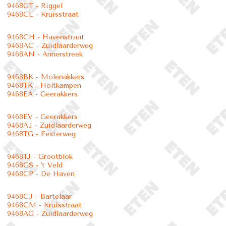
9468GT - Riggel
9468CL - Kruisstraat
9468CH - Havenstraat
9468AC - Zuidlaarderweg
9468AN - Annerstreek
9468BK - Molenakkers
9468TK - Holtkampen
9468EA - Geerakkers
9468EV - Geerakkers
9468AJ - Zuidlaarderweg
9468TG - Eexterweg
9468TJ - Grootblok
9468GS - 't Veld
9468CP - De Haven
9468CJ - Bartelaar
9468CM - Kruisstraat
9468AG - Zuidlaarderweg