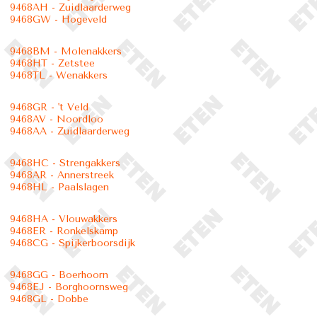
9468AH - Zuidlaarderweg
9468GW - Hogeveld
9468BM - Molenakkers
9468HT - Zetstee
9468TL - Wenakkers
9468GR - 't Veld
9468AV - Noordloo
9468AA - Zuidlaarderweg
9468HC - Strengakkers
9468AR - Annerstreek
9468HL - Paalslagen
9468HA - Vlouwakkers
9468ER - Ronkelskamp
9468CG - Spijkerboorsdijk
9468GG - Boerhoorn
9468EJ - Borghoornsweg
9468GL - Dobbe