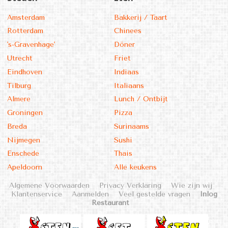
Amsterdam
Bakkerij / Taart
Rotterdam
Chinees
's-Gravenhage'
Döner
Utrecht
Friet
Eindhoven
Indiaas
Tilburg
Italiaans
Almere
Lunch / Ontbijt
Groningen
Pizza
Breda
Surinaams
Nijmegen
Sushi
Enschede
Thais
Apeldoorn
Alle keukens
Algemene Voorwaarden
Privacy Verklaring
Wie zijn wij
Klantenservice
Aanmelden
Veel gestelde vragen
Inlog
Restaurant