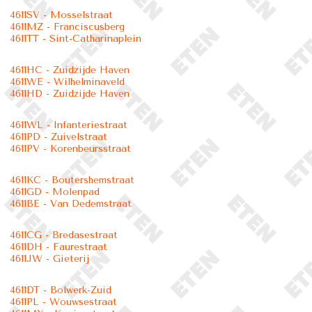
4611SV - Mosselstraat
4611MZ - Franciscusberg
4611TT - Sint-Catharinaplein
4611HC - Zuidzijde Haven
4611WE - Wilhelminaveld
4611HD - Zuidzijde Haven
4611WL - Infanteriestraat
4611PD - Zuivelstraat
4611PV - Korenbeursstraat
4611KC - Boutershemstraat
4611GD - Molenpad
4611BE - Van Dedemstraat
4611CG - Bredasestraat
4611DH - Faurestraat
4611JW - Gieterij
4611DT - Bolwerk-Zuid
4611PL - Wouwsestraat