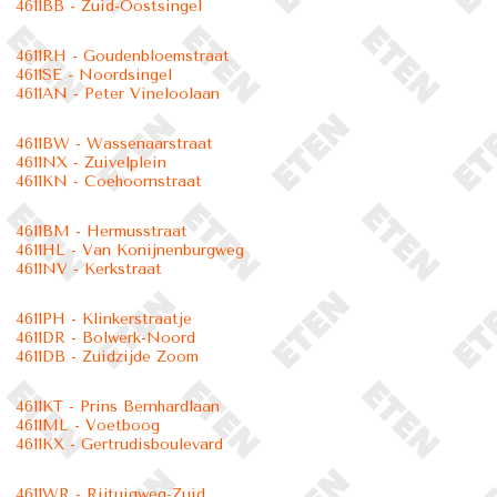
4611BB - Zuid-Oostsingel
4611RH - Goudenbloemstraat
4611SE - Noordsingel
4611AN - Peter Vineloolaan
4611BW - Wassenaarstraat
4611NX - Zuivelplein
4611KN - Coehoornstraat
4611BM - Hermusstraat
4611HL - Van Konijnenburgweg
4611NV - Kerkstraat
4611PH - Klinkerstraatje
4611DR - Bolwerk-Noord
4611DB - Zuidzijde Zoom
4611KT - Prins Bernhardlaan
4611ML - Voetboog
4611KX - Gertrudisboulevard
4611WR - Rijtuigweg-Zuid