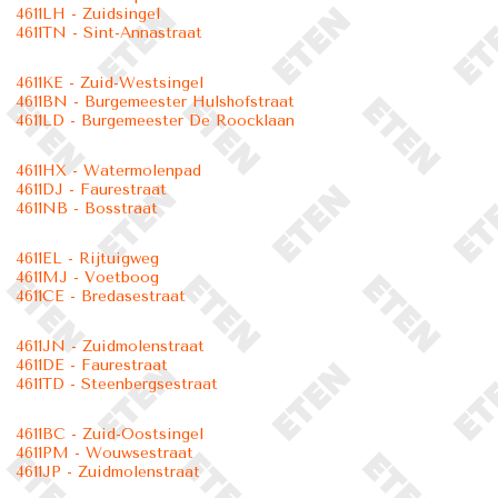
4611LH - Zuidsingel
4611TN - Sint-Annastraat
4611KE - Zuid-Westsingel
4611BN - Burgemeester Hulshofstraat
4611LD - Burgemeester De Roocklaan
4611HX - Watermolenpad
4611DJ - Faurestraat
4611NB - Bosstraat
4611EL - Rijtuigweg
4611MJ - Voetboog
4611CE - Bredasestraat
4611JN - Zuidmolenstraat
4611DE - Faurestraat
4611TD - Steenbergsestraat
4611BC - Zuid-Oostsingel
4611PM - Wouwsestraat
4611JP - Zuidmolenstraat