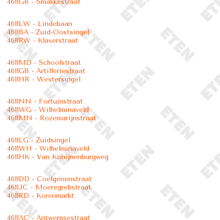
4611GR - Smakkestraat
4611LW - Lindebaan
4611BA - Zuid-Oostsingel
4611RW - Klaverstraat
4611MD - Schoolstraat
4611GB - Artilleriestraat
4611HR - Westersingel
4611NN - Fortuinstraat
4611WG - Wilhelminaveld
4611MN - Rozemarijnstraat
4611LG - Zuidsingel
4611WH - Wilhelminaveld
4611HK - Van Konijnenburgweg
4611DD - Coelgenenstraat
4611JC - Moeregrebstraat
4611RD - Korenmarkt
4611AC - Antwerpsestraat