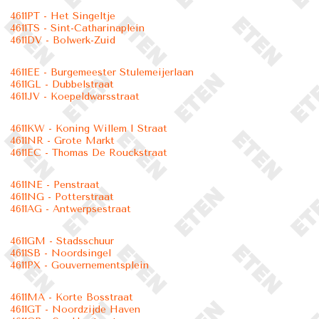
4611PT - Het Singeltje
4611TS - Sint-Catharinaplein
4611DV - Bolwerk-Zuid
4611EE - Burgemeester Stulemeijerlaan
4611GL - Dubbelstraat
4611JV - Koepeldwarsstraat
4611KW - Koning Willem I Straat
4611NR - Grote Markt
4611EC - Thomas De Rouckstraat
4611NE - Penstraat
4611NG - Potterstraat
4611AG - Antwerpsestraat
4611GM - Stadsschuur
4611SB - Noordsingel
4611PX - Gouvernementsplein
4611MA - Korte Bosstraat
4611GT - Noordzijde Haven