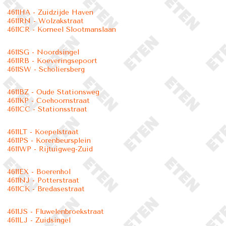
4611HA - Zuidzijde Haven
4611RN - Wolzakstraat
4611CR - Korneel Slootmanslaan
4611SG - Noordsingel
4611RB - Koeveringsepoort
4611SW - Scholiersberg
4611BZ - Oude Stationsweg
4611KP - Coehoornstraat
4611CC - Stationsstraat
4611LT - Koepelstraat
4611PS - Korenbeursplein
4611WP - Rijtuigweg-Zuid
4611EX - Boerenhol
4611NJ - Potterstraat
4611CK - Bredasestraat
4611JS - Fluwelenbroekstraat
4611LJ - Zuidsingel