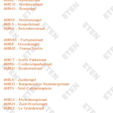
4611KL - Glymesstraat
4611CH - Bredasestraat
4611NA - Bosstraat
4611HV - Westersingel
4611LS - Koepelstraat
4611KK - Belvédèrestraat
4611NM - Fortuinstraat
4611SP - Noordsingel
4611ME - Franse Sortie
4611CT - Korte Parkstraat
4611BK - Coehoornparkstraat
4611ED - Boxhornstraat
4611LK - Zuidsingel
4611EH - Burgemeester Stulemeijerlaan
4611TV - Sint-Catharinaplein
4611GA - Molenbergstraat
4611KH - Zuid-Westsingel
4611DZ - Le Grandstraat