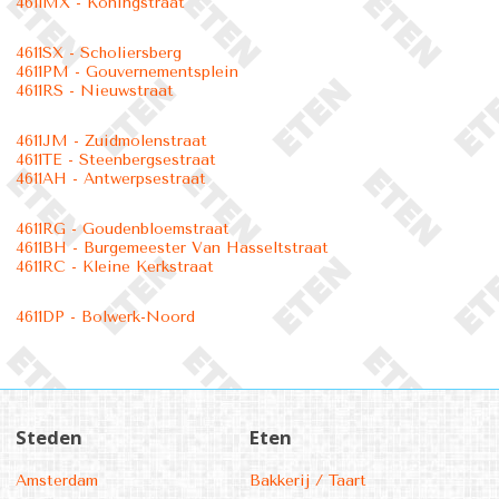
4611MX - Koningstraat
4611SX - Scholiersberg
4611PM - Gouvernementsplein
4611RS - Nieuwstraat
4611JM - Zuidmolenstraat
4611TE - Steenbergsestraat
4611AH - Antwerpsestraat
4611RG - Goudenbloemstraat
4611BH - Burgemeester Van Hasseltstraat
4611RC - Kleine Kerkstraat
4611DP - Bolwerk-Noord
Steden
Eten
Amsterdam
Bakkerij / Taart