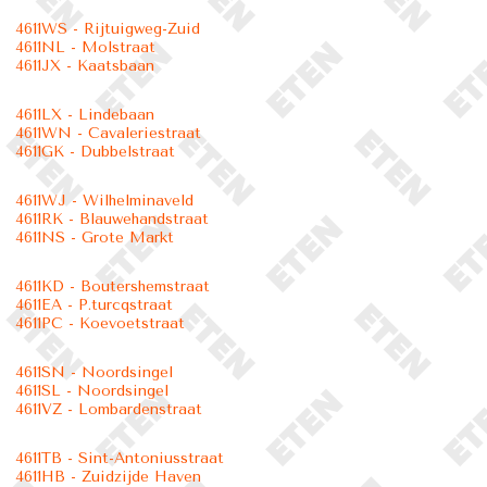
4611WS - Rijtuigweg-Zuid
4611NL - Molstraat
4611JX - Kaatsbaan
4611LX - Lindebaan
4611WN - Cavaleriestraat
4611GK - Dubbelstraat
4611WJ - Wilhelminaveld
4611RK - Blauwehandstraat
4611NS - Grote Markt
4611KD - Boutershemstraat
4611EA - P.turcqstraat
4611PC - Koevoetstraat
4611SN - Noordsingel
4611SL - Noordsingel
4611VZ - Lombardenstraat
4611TB - Sint-Antoniusstraat
4611HB - Zuidzijde Haven