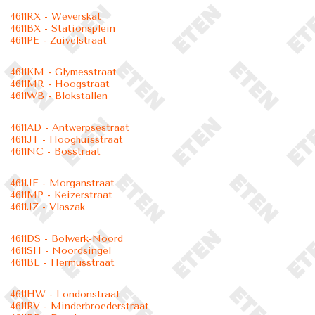
4611RX - Weverskat
4611BX - Stationsplein
4611PE - Zuivelstraat
4611KM - Glymesstraat
4611MR - Hoogstraat
4611WB - Blokstallen
4611AD - Antwerpsestraat
4611JT - Hooghuisstraat
4611NC - Bosstraat
4611JE - Morganstraat
4611MP - Keizerstraat
4611JZ - Vlaszak
4611DS - Bolwerk-Noord
4611SH - Noordsingel
4611BL - Hermusstraat
4611HW - Londonstraat
4611RV - Minderbroederstraat