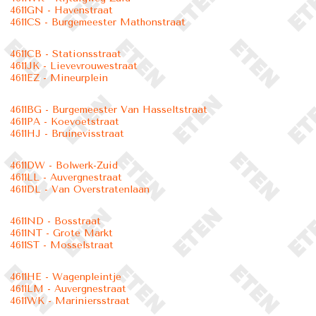
4611GN - Havenstraat
4611CS - Burgemeester Mathonstraat
4611CB - Stationsstraat
4611JK - Lievevrouwestraat
4611EZ - Mineurplein
4611BG - Burgemeester Van Hasseltstraat
4611PA - Koevoetstraat
4611HJ - Bruinevisstraat
4611DW - Bolwerk-Zuid
4611LL - Auvergnestraat
4611DL - Van Overstratenlaan
4611ND - Bosstraat
4611NT - Grote Markt
4611ST - Mosselstraat
4611HE - Wagenpleintje
4611LM - Auvergnestraat
4611WK - Mariniersstraat