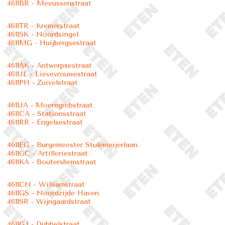
4611BR - Meeussenstraat
4611TR - Kremerstraat
4611SK - Noordsingel
4611MG - Huijbergsestraat
4611AK - Antwerpsestraat
4611JL - Lievevrouwestraat
4611PH - Zuivelstraat
4611JA - Moeregrebstraat
4611CA - Stationsstraat
4611RR - Engelsestraat
4611EG - Burgemeester Stulemeijerlaan
4611GC - Artilleriestraat
4611KA - Boutershemstraat
4611CN - Williamstraat
4611GS - Noordzijde Haven
4611SR - Wijngaardstraat
4611GJ - Dubbelstraat