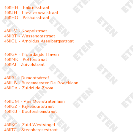
4611HH - Fabriekstraat
4611JH - Lievevrouwestraat
4611HG - Pakhuisstraat
4611LV - Koepelstraat
4611BT - Wassenaarstraat
4611CL - Arnoldus Asselbergsstraat
4611GV - Noordzijde Haven
4611NK - Potterstraat
4611PJ - Zuivelstraat
4611RJ - Dumontsdreef
4611LB - Burgemeester De Roocklaan
4611DA - Zuidzijde Zoom
4611DM - Van Overstratenlaan
4611GZ - Rijkebuurtstraat
4611KB - Boutershemstraat
4611KG - Zuid-Westsingel
4611TC - Steenbergsestraat