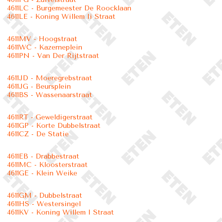
4611LC - Burgemeester De Roocklaan
4611LE - Koning Willem Ii Straat
4611MV - Hoogstraat
4611WC - Kazerneplein
4611PN - Van Der Rijtstraat
4611JD - Moeregrebstraat
4611JG - Beursplein
4611BS - Wassenaarstraat
4611RT - Geweldigerstraat
4611GP - Korte Dubbelstraat
4611CZ - De Statie
4611EB - Drabbestraat
4611MC - Kloosterstraat
4611GE - Klein Weike
4611GM - Dubbelstraat
4611HS - Westersingel
4611KV - Koning Willem I Straat