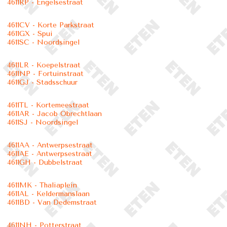
4611RP - Engelsestraat
4611CV - Korte Parkstraat
4611GX - Spui
4611SC - Noordsingel
4611LR - Koepelstraat
4611NP - Fortuinstraat
4611GJ - Stadsschuur
4611TL - Kortemeestraat
4611AR - Jacob Obrechtlaan
4611SJ - Noordsingel
4611AA - Antwerpsestraat
4611AE - Antwerpsestraat
4611GH - Dubbelstraat
4611MK - Thaliaplein
4611AL - Keldermanslaan
4611BD - Van Dedemstraat
4611NH - Potterstraat