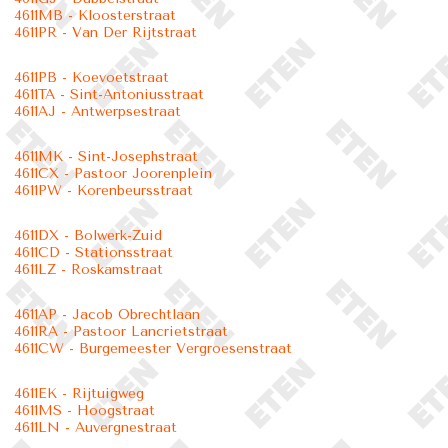
4611MB - Kloosterstraat
4611PR - Van Der Rijtstraat
4611PB - Koevoetstraat
4611TA - Sint-Antoniusstraat
4611AJ - Antwerpsestraat
4611MK - Sint-Josephstraat
4611CX - Pastoor Joorenplein
4611PW - Korenbeursstraat
4611DX - Bolwerk-Zuid
4611CD - Stationsstraat
4611LZ - Roskamstraat
4611AP - Jacob Obrechtlaan
4611RA - Pastoor Lancrietstraat
4611CW - Burgemeester Vergroesenstraat
4611EK - Rijtuigweg
4611MS - Hoogstraat
4611LN - Auvergnestraat