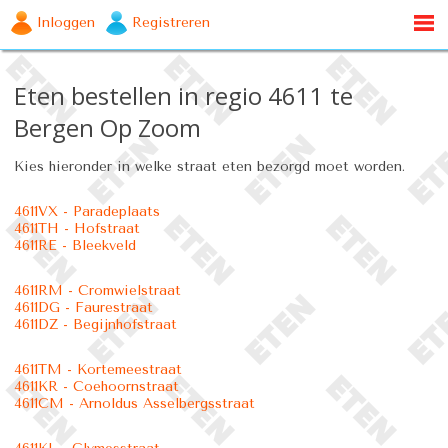
Inloggen
Registreren
Eten bestellen in regio 4611 te
Bergen Op Zoom
Kies hieronder in welke straat eten bezorgd moet worden.
4611VX - Paradeplaats
4611TH - Hofstraat
4611RE - Bleekveld
4611RM - Cromwielstraat
4611DG - Faurestraat
4611DZ - Begijnhofstraat
4611TM - Kortemeestraat
4611KR - Coehoornstraat
4611CM - Arnoldus Asselbergsstraat