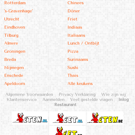
Rotterdam
Chinees
's-Gravenhage'
Döner
Utrecht
Friet
Eindhoven
Indiaas
Tilburg
Italiaans
Almere
Lunch / Ontbijt
Groningen
Pizza
Breda
Surinaams
Nijmegen
Sushi
Enschede
Thais
Apeldoorn
Alle keukens
Algemene Voorwaarden
Privacy Verklaring
Wie zijn wij
Klantenservice
Aanmelden
Veel gestelde vragen
Inlog
Restaurant