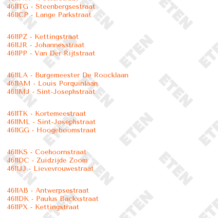
4611TG - Steenbergsestraat
4611CP - Lange Parkstraat
4611PZ - Kettingstraat
4611JR - Johannesstraat
4611PP - Van Der Rijtstraat
4611LA - Burgemeester De Roocklaan
4611AM - Louis Porquinlaan
4611MJ - Sint-Josephstraat
4611TK - Kortemeestraat
4611ML - Sint-Josephstraat
4611GG - Hoogeboomstraat
4611KS - Coehoornstraat
4611DC - Zuidzijde Zoom
4611JJ - Lievevrouwestraat
4611AB - Antwerpsestraat
4611DK - Paulus Backxstraat
4611PX - Kettingstraat