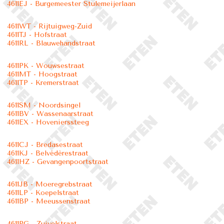
4611EJ - Burgemeester Stulemeijerlaan
4611WT - Rijtuigweg-Zuid
4611TJ - Hofstraat
4611RL - Blauwehandstraat
4611PK - Wouwsestraat
4611MT - Hoogstraat
4611TP - Kremerstraat
4611SM - Noordsingel
4611BV - Wassenaarstraat
4611EX - Hovenierssteeg
4611CJ - Bredasestraat
4611KJ - Belvédèrestraat
4611HZ - Gevangenpoortstraat
4611JB - Moeregrebstraat
4611LP - Koepelstraat
4611BP - Meeussenstraat
4611PG - Zuivelstraat