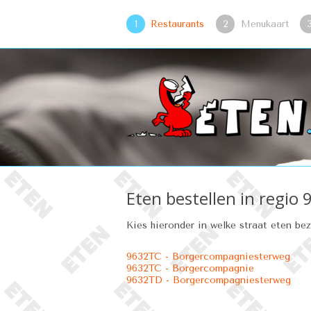
1
Restaurants
2
Menukaart
Eten bestellen in regio
Kies hieronder in welke straat eten be
9632TC - Borgercompagniesterweg
9632TC - Borgercompagnie
9632TD - Borgercompagniesterweg