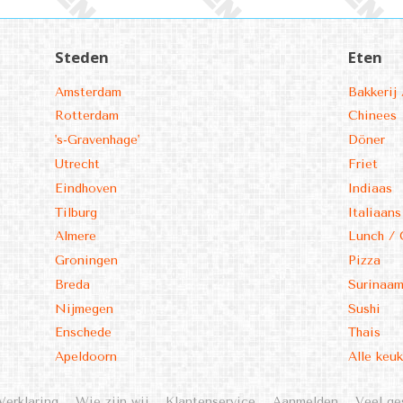
Steden
Eten
Amsterdam
Bakkerij 
Rotterdam
Chinees
's-Gravenhage'
Döner
Utrecht
Friet
Eindhoven
Indiaas
Tilburg
Italiaans
Almere
Lunch / 
Groningen
Pizza
Breda
Surinaa
Nijmegen
Sushi
Enschede
Thais
Apeldoorn
Alle keu
Verklaring
Wie zijn wij
Klantenservice
Aanmelden
Veel ge