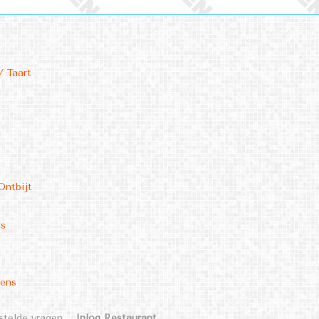
/ Taart
Ontbijt
ms
kens
stelde vragen
Inlog Restaurant