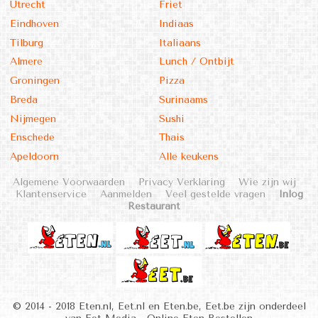
Utrecht
Friet
Eindhoven
Indiaas
Tilburg
Italiaans
Almere
Lunch / Ontbijt
Groningen
Pizza
Breda
Surinaams
Nijmegen
Sushi
Enschede
Thais
Apeldoorn
Alle keukens
Algemene Voorwaarden
Privacy Verklaring
Wie zijn wij
Klantenservice
Aanmelden
Veel gestelde vragen
Inlog
Restaurant
© 2014 - 2018 Eten.nl, Eet.nl en Eten.be, Eet.be zijn onderdeel