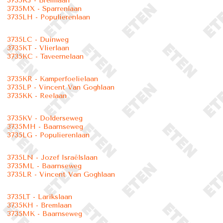
3735KJ - Bremlaan
3735MX - Sparrenlaan
3735LH - Populierenlaan
3735LC - Duinweg
3735KT - Vlierlaan
3735KC - Taveernelaan
3735KR - Kamperfoelielaan
3735LP - Vincent Van Goghlaan
3735KK - Reelaan
3735KV - Dolderseweg
3735MH - Baarnseweg
3735LG - Populierenlaan
3735LN - Jozef Israëlslaan
3735ML - Baarnseweg
3735LR - Vincent Van Goghlaan
3735LT - Larikslaan
3735KH - Bremlaan
3735MK - Baarnseweg