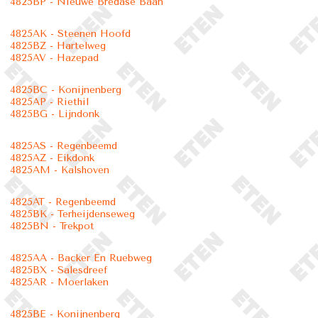
4825BP - Nieuwe Bredase Baan
4825AK - Steenen Hoofd
4825BZ - Hartelweg
4825AV - Hazepad
4825BC - Konijnenberg
4825AP - Riethil
4825BG - Lijndonk
4825AS - Regenbeemd
4825AZ - Eikdonk
4825AM - Kalshoven
4825AT - Regenbeemd
4825BK - Terheijdenseweg
4825BN - Trekpot
4825AA - Backer En Ruebweg
4825BX - Salesdreef
4825AR - Moerlaken
4825BE - Konijnenberg