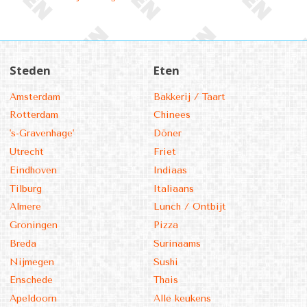
Steden
Eten
Amsterdam
Bakkerij / Taart
Rotterdam
Chinees
's-Gravenhage'
Döner
Utrecht
Friet
Eindhoven
Indiaas
Tilburg
Italiaans
Almere
Lunch / Ontbijt
Groningen
Pizza
Breda
Surinaams
Nijmegen
Sushi
Enschede
Thais
Apeldoorn
Alle keukens