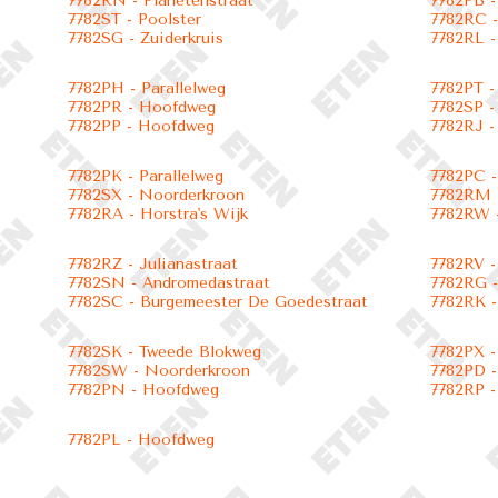
7782RN - Planetenstraat
7782PB 
7782ST - Poolster
7782RC -
7782SG - Zuiderkruis
7782RL -
7782PH - Parallelweg
7782PT 
7782PR - Hoofdweg
7782SP -
7782PP - Hoofdweg
7782RJ -
7782PK - Parallelweg
7782PC -
7782SX - Noorderkroon
7782RM -
7782RA - Horstra's Wijk
7782RW -
7782RZ - Julianastraat
7782RV -
7782SN - Andromedastraat
7782RG -
7782SC - Burgemeester De Goedestraat
7782RK -
7782SK - Tweede Blokweg
7782PX -
7782SW - Noorderkroon
7782PD -
7782PN - Hoofdweg
7782RP -
7782PL - Hoofdweg