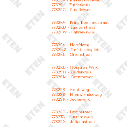
7782SV - Kikkertsveldweg
7782SJ - Zuiderkruis
7782PG - Parallelweg
7782RV - Prins-Bernhardstraat
7782RD - Jupiterstraat
7782PW - Fabriekswijk
7782PV - Hoofdweg
7782NZ - Turfstekersplein
7782RE - Orionstraat
7782RB - Horstra's Wijk
7782SH - Zuiderkruis
7782SM - Drentseweg
7782PS - Hoofdweg
7782SB - Nieuwlandseweg
7782SR - Jeulenwijk
7782RT - Emmastraat
7782TA - Lutteresweg
7782RX - Julianastraat