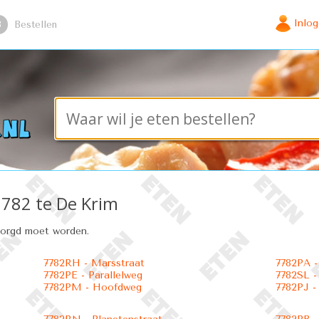
Inlo
3
Bestellen
7782 te De Krim
zorgd moet worden.
7782RH - Marsstraat
7782PA 
7782PE - Parallelweg
7782SL -
7782PM - Hoofdweg
7782PJ -