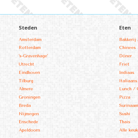
Steden
Eten
Amsterdam
Bakkerij 
Rotterdam
Chinees
's-Gravenhage'
Döner
Utrecht
Friet
Eindhoven
Indiaas
Tilburg
Italiaans
Almere
Lunch / 
Groningen
Pizza
Breda
Surinaa
Nijmegen
Sushi
Enschede
Thais
Apeldoorn
Alle keu