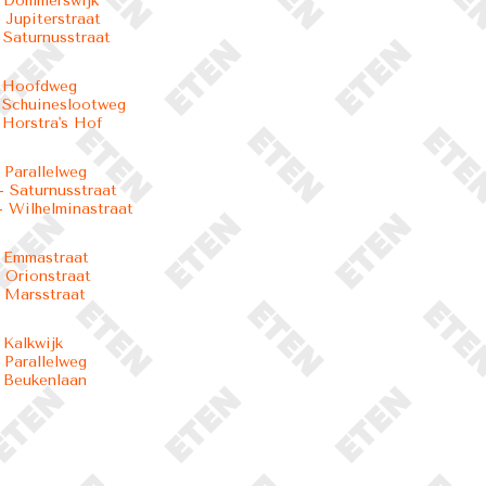
- Dommerswijk
 Jupiterstraat
 Saturnusstraat
- Hoofdweg
 Schuineslootweg
 Horstra's Hof
 Parallelweg
 Saturnusstraat
 Wilhelminastraat
 Emmastraat
 Orionstraat
 Marsstraat
 Kalkwijk
 Parallelweg
 Beukenlaan