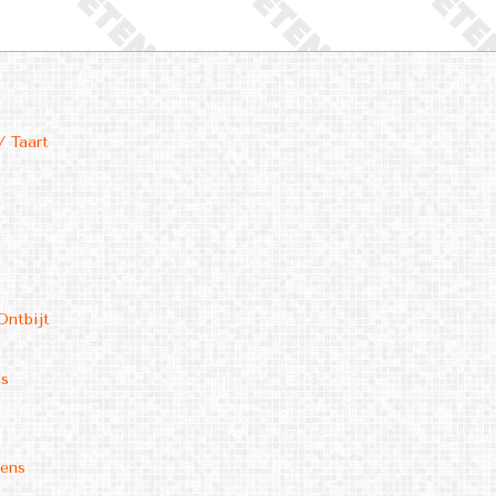
/ Taart
Ontbijt
ms
kens