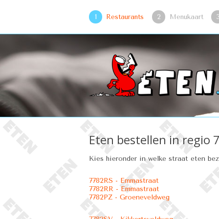
1
Restaurants
2
Menukaart
Eten bestellen in regio 
Kies hieronder in welke straat eten be
7782RS - Emmastraat
7782RR - Emmastraat
7782PZ - Groeneveldweg