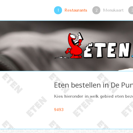
1
Restaurants
2
Menukaart
Eten bestellen in De Pu
Kies hieronder in welk gebied eten be
9493