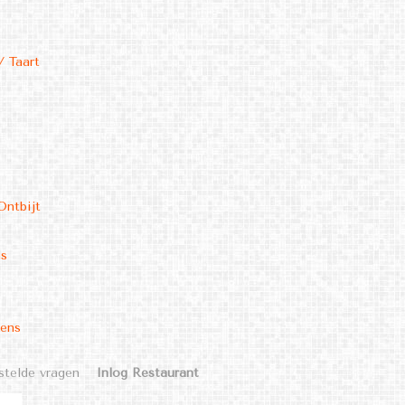
/ Taart
Ontbijt
ms
kens
stelde vragen
Inlog Restaurant