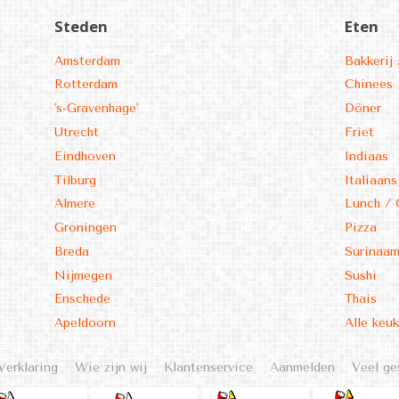
Steden
Eten
Amsterdam
Bakkerij 
Rotterdam
Chinees
's-Gravenhage'
Döner
Utrecht
Friet
Eindhoven
Indiaas
Tilburg
Italiaans
Almere
Lunch / 
Groningen
Pizza
Breda
Surinaa
Nijmegen
Sushi
Enschede
Thais
Apeldoorn
Alle keu
Verklaring
Wie zijn wij
Klantenservice
Aanmelden
Veel ge