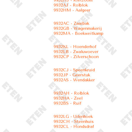
9932HJ - Rietzoom
9932AJ - Rolblok
9932HM - Aalgeer
9932AC - Zaaibak
9932GB - Wagenmakerij
9932MA - Boekweitkamp
9932KL - Hoenderhof
9932LB - Zwaluwoever
9932CP - Zilverschoon
9932CJ - Speenkruid
9932JP - Geerstuk
9932AS - Wendakker
9932AH - Rolblok
9932HA - Zeel
9932BS - Ruif
9932LG - Uilenhoek
9932CH - Steenhuis
9932CL - Hondsdraf