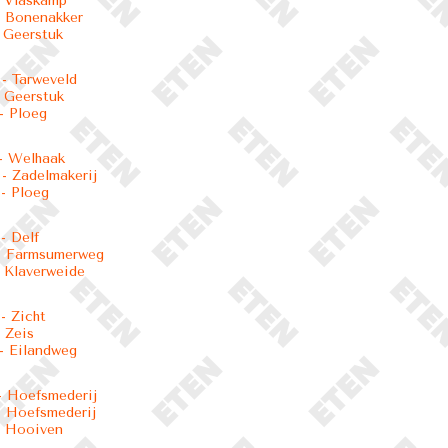
 Vlaskamp
 Bonenakker
 Geerstuk
- Tarweveld
 Geerstuk
- Ploeg
- Welhaak
 Zadelmakerij
- Ploeg
- Delf
- Farmsumerweg
 Klaverweide
- Zicht
 Zeis
- Eilandweg
 Hoefsmederij
 Hoefsmederij
- Hooiven