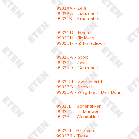
9932AX - Zeis
9932KC - Ganzenerf
9932LK - Kraaienbos
9932CD - Heerd
9932GH - Trekweg
9932CN - Zilverschoon
9932CA - Stolp
9932BT - Zwet
9932KD - Ganzenerf
9932LN - Zwanendrift
9932BG - Strekel
9932GA - Weg Naar Den Dam
9932JE - Bonenakker
9932HH - Eilandweg
9932AT - Wendakker
9932JJ - Hooiven
9932BR - Tetse