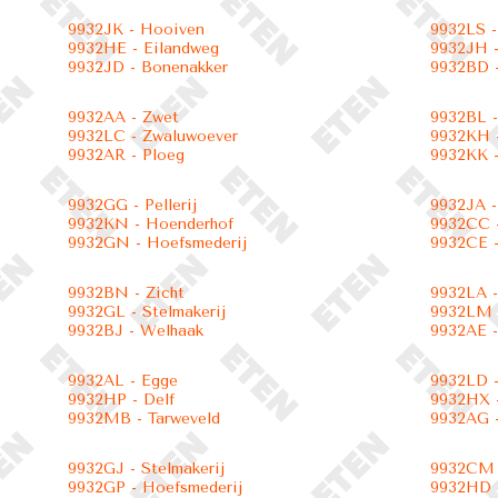
9932JK - Hooiven
9932LS -
9932HE - Eilandweg
9932JH 
9932JD - Bonenakker
9932BD -
9932AA - Zwet
9932BL -
9932LC - Zwaluwoever
9932KH 
9932AR - Ploeg
9932KK 
9932GG - Pellerij
9932JA -
9932KN - Hoenderhof
9932CC -
9932GN - Hoefsmederij
9932CE 
9932BN - Zicht
9932LA 
9932GL - Stelmakerij
9932LM -
9932BJ - Welhaak
9932AE -
9932AL - Egge
9932LD 
9932HP - Delf
9932HX -
9932MB - Tarweveld
9932AG -
9932GJ - Stelmakerij
9932CM -
9932GP - Hoefsmederij
9932HD 