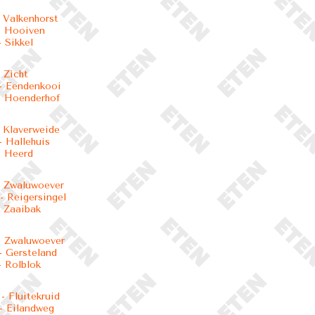
 Valkenhorst
- Hooiven
 Sikkel
 Zicht
- Eendenkooi
- Hoenderhof
 Klaverweide
 Hallehuis
- Heerd
- Zwaluwoever
 Reigersingel
 Zaaibak
- Zwaluwoever
 Gersteland
 Rolblok
 Fluitekruid
- Eilandweg