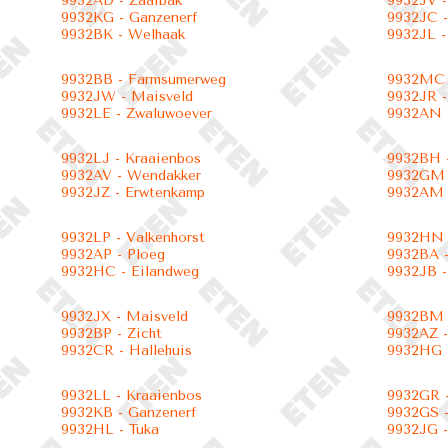
9932AD - Zaaibak
9932JV -
9932KG - Ganzenerf
9932JC -
9932BK - Welhaak
9932JL -
9932BB - Farmsumerweg
9932MC 
9932JW - Maisveld
9932JR -
9932LE - Zwaluwoever
9932AN 
9932LJ - Kraaienbos
9932BH 
9932AV - Wendakker
9932GM -
9932JZ - Erwtenkamp
9932AM 
9932LP - Valkenhorst
9932HN 
9932AP - Ploeg
9932BA 
9932HC - Eilandweg
9932JB -
9932JX - Maisveld
9932BM 
9932BP - Zicht
9932AZ -
9932CR - Hallehuis
9932HG 
9932LL - Kraaienbos
9932GR -
9932KB - Ganzenerf
9932GS -
9932HL - Tuka
9932JG 