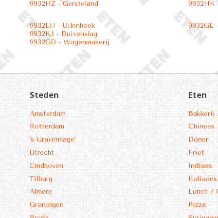
9932HZ - Gersteland
9932HK 
9932LH - Uilenhoek
9932GE -
9932KJ - Duivenslag
9932GD - Wagenmakerij
Steden
Eten
Amsterdam
Bakkerij 
Rotterdam
Chinees
's-Gravenhage'
Döner
Utrecht
Friet
Eindhoven
Indiaas
Tilburg
Italiaans
Almere
Lunch / 
Groningen
Pizza
Breda
Surinaa