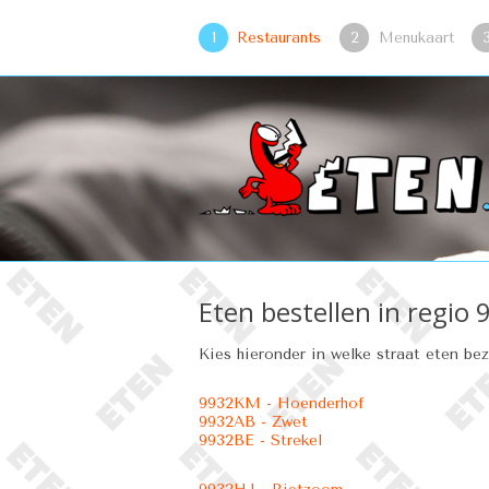
1
Restaurants
2
Menukaart
Eten bestellen in regio 9
Kies hieronder in welke straat eten be
9932KM - Hoenderhof
9932AB - Zwet
9932BE - Strekel