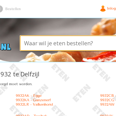
Inlo
3
Bestellen
932 te Delfzijl
zorgd moet worden.
9932AK - Egge
9932CB -
9932KA - Ganzenerf
9932CG -
9932LR - Valkenhorst
9932AW 