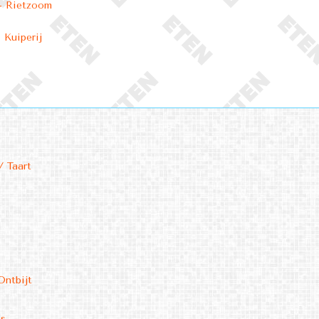
- Rietzoom
 Kuiperij
/ Taart
Ontbijt
ms