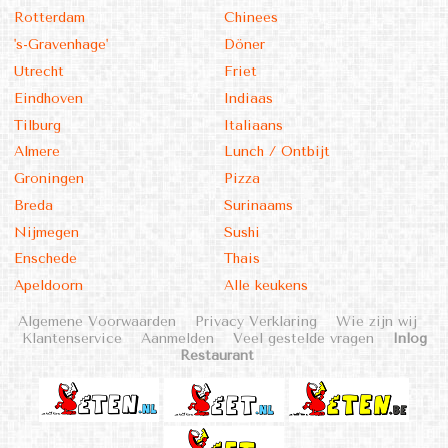
Rotterdam
Chinees
's-Gravenhage'
Döner
Utrecht
Friet
Eindhoven
Indiaas
Tilburg
Italiaans
Almere
Lunch / Ontbijt
Groningen
Pizza
Breda
Surinaams
Nijmegen
Sushi
Enschede
Thais
Apeldoorn
Alle keukens
Algemene Voorwaarden
Privacy Verklaring
Wie zijn wij
Klantenservice
Aanmelden
Veel gestelde vragen
Inlog
Restaurant