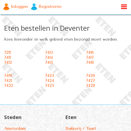
Inloggen
Registreren
Eten bestellen in Deventer
Kies hieronder in welk gebied eten bezorgd moet worden.
7211
7413
7416
7411
7414
7417
7412
7415
7418
7419
7423
7426
7421
7424
7427
7422
7425
7428
Steden
Eten
Amsterdam
Bakkerij / Taart