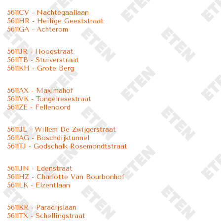
5611CV - Nachtegaallaan
5611HR - Heilige Geeststraat
5611GA - Achterom
5611JR - Hoogstraat
5611TB - Stuiverstraat
5611KH - Grote Berg
5611AX - Maximahof
5611VK - Tongelresestraat
5611ZE - Fellenoord
5611JL - Willem De Zwijgerstraat
5611AG - Boschdijktunnel
5611TJ - Godschalk Rosemondtstraat
5611JN - Edenstraat
5611HZ - Charlotte Van Bourbonhof
5611LK - Elzentlaan
5611KR - Paradijslaan
5611TX - Schellingstraat