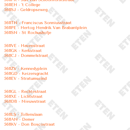
5611EH - 't College
5611SJ - Geldropseweg
5611TN - Franciscus Sonniusstraat
5611PE - Hertog Hendrik Van Brabantplein
5611SN - St Rochushofje
5611VE - Havenstraat
5611GK - Kerkstraat
5611CJ - Dommelstraat
5611ZV - Kennedyplein
5611GD - Keizersgracht
5611EV - Stratumseind
5611GL - Rechtestraat
5611XE - Lichtstraat
5611DB - Nieuwstraat
5611LS - Tollenslaan
5611AN - Demer
5611KV - Don Boscostraat