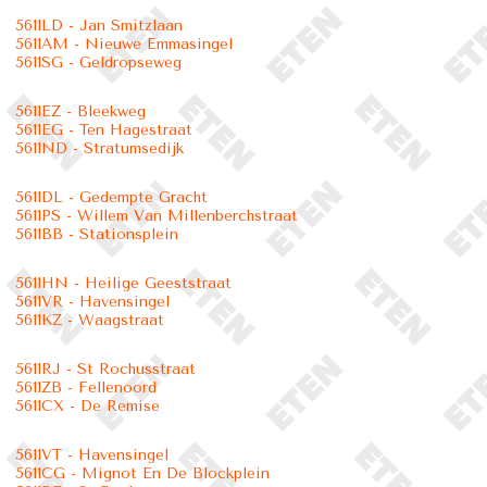
5611LD - Jan Smitzlaan
5611AM - Nieuwe Emmasingel
5611SG - Geldropseweg
5611EZ - Bleekweg
5611EG - Ten Hagestraat
5611ND - Stratumsedijk
5611DL - Gedempte Gracht
5611PS - Willem Van Millenberchstraat
5611BB - Stationsplein
5611HN - Heilige Geeststraat
5611VR - Havensingel
5611KZ - Waagstraat
5611RJ - St Rochusstraat
5611ZB - Fellenoord
5611CX - De Remise
5611VT - Havensingel
5611CG - Mignot En De Blockplein