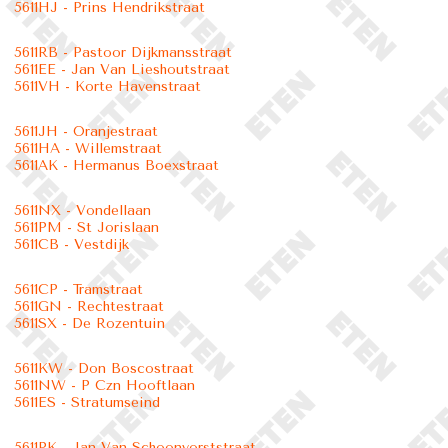
5611HJ - Prins Hendrikstraat
5611RB - Pastoor Dijkmansstraat
5611EE - Jan Van Lieshoutstraat
5611VH - Korte Havenstraat
5611JH - Oranjestraat
5611HA - Willemstraat
5611AK - Hermanus Boexstraat
5611NX - Vondellaan
5611PM - St Jorislaan
5611CB - Vestdijk
5611CP - Tramstraat
5611GN - Rechtestraat
5611SX - De Rozentuin
5611KW - Don Boscostraat
5611NW - P Czn Hooftlaan
5611ES - Stratumseind
5611PK - Jan Van Schoonvorststraat