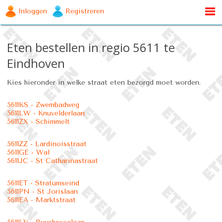
Inloggen
Registreren
Eten bestellen in regio 5611 te
Eindhoven
Kies hieronder in welke straat eten bezorgd moet worden.
5611KS - Zwembadweg
5611LW - Knuvelderlaan
5611ZX - Schimmelt
5611ZZ - Lardinoisstraat
5611GE - Wal
5611JC - St Catharinastraat
5611ET - Stratumseind
5611PN - St Jorislaan
5611EA - Marktstraat