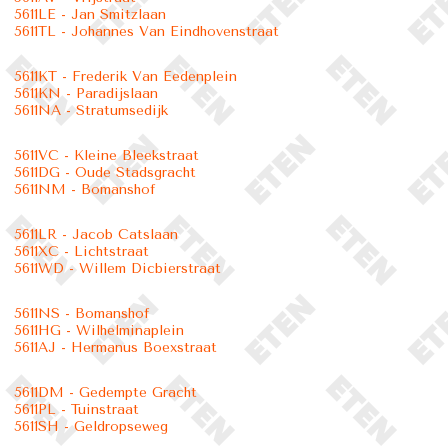
5611LE - Jan Smitzlaan
5611TL - Johannes Van Eindhovenstraat
5611KT - Frederik Van Eedenplein
5611KN - Paradijslaan
5611NA - Stratumsedijk
5611VC - Kleine Bleekstraat
5611DG - Oude Stadsgracht
5611NM - Bomanshof
5611LR - Jacob Catslaan
5611XC - Lichtstraat
5611WD - Willem Dicbierstraat
5611NS - Bomanshof
5611HG - Wilhelminaplein
5611AJ - Hermanus Boexstraat
5611DM - Gedempte Gracht
5611PL - Tuinstraat
5611SH - Geldropseweg