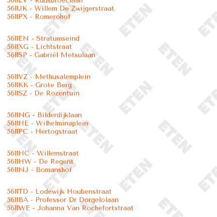
5611LV - Ruusbroeclaan
5611JK - Willem De Zwijgerstraat
5611PX - Romerohof
5611EN - Stratumseind
5611XG - Lichtstraat
5611SP - Gabriël Metsulaan
5611VZ - Methusalemplein
5611KK - Grote Berg
5611SZ - De Rozentuin
5611NG - Bilderdijklaan
5611HE - Wilhelminaplein
5611PC - Hertogstraat
5611HC - Willemstraat
5611HW - De Regent
5611NJ - Bomanshof
5611TD - Lodewijk Houbenstraat
5611BA - Professor Dr Dorgelolaan
5611WE - Johanna Van Rochefortstraat