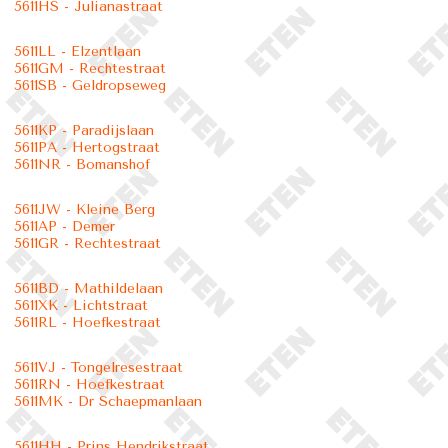
5611HS - Julianastraat
5611LL - Elzentlaan
5611GM - Rechtestraat
5611SB - Geldropseweg
5611KP - Paradijslaan
5611PA - Hertogstraat
5611NR - Bomanshof
5611JW - Kleine Berg
5611AP - Demer
5611GR - Rechtestraat
5611BD - Mathildelaan
5611XK - Lichtstraat
5611RL - Hoefkestraat
5611VJ - Tongelresestraat
5611RN - Hoefkestraat
5611MK - Dr Schaepmanlaan
5611HH - Prins Hendrikstraat