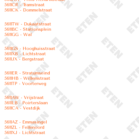
5611CR - Tramstraat
5611CK - Dommelstraat
5611TW - Dukaatstraat
5611BC - Stationsplein
5611GG - Wal
5611GS - Hooghuisstraat
5611XB - Lichtstraat
5611JX - Bergstraat
5611ER - Stratumseind
5611HB - Willemstraat
5611TP - Voorterweg
5611AW - Vrijstraat
5611LB - Poirterslaan
5611CA - Vestdijk
5611AZ - Emmasingel
5611ZL - Fellenoord
5611XJ - Lichtstraat