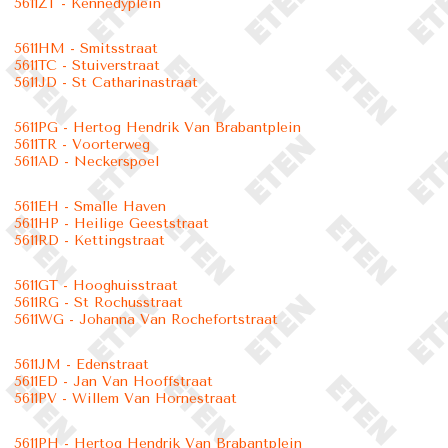
5611ZT - Kennedyplein
5611HM - Smitsstraat
5611TC - Stuiverstraat
5611JD - St Catharinastraat
5611PG - Hertog Hendrik Van Brabantplein
5611TR - Voorterweg
5611AD - Neckerspoel
5611EH - Smalle Haven
5611HP - Heilige Geeststraat
5611RD - Kettingstraat
5611GT - Hooghuisstraat
5611RG - St Rochusstraat
5611WG - Johanna Van Rochefortstraat
5611JM - Edenstraat
5611ED - Jan Van Hooffstraat
5611PV - Willem Van Hornestraat
5611PH - Hertog Hendrik Van Brabantplein