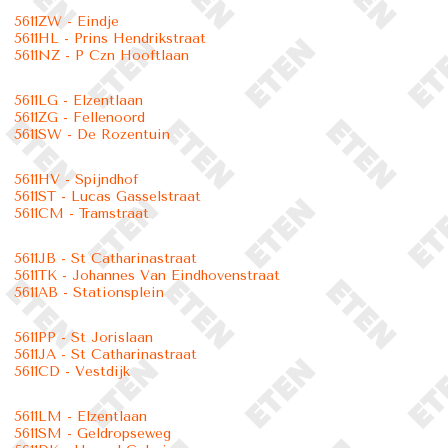
5611ZW - Eindje
5611HL - Prins Hendrikstraat
5611NZ - P Czn Hooftlaan
5611LG - Elzentlaan
5611ZG - Fellenoord
5611SW - De Rozentuin
5611HV - Spijndhof
5611ST - Lucas Gasselstraat
5611CM - Tramstraat
5611JB - St Catharinastraat
5611TK - Johannes Van Eindhovenstraat
5611AB - Stationsplein
5611PP - St Jorislaan
5611JA - St Catharinastraat
5611CD - Vestdijk
5611LM - Elzentlaan
5611SM - Geldropseweg