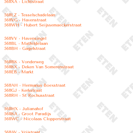
5611XA - Lichtstraat
5611LZ - Tesselschadelaan
5611VG - Havenstraat
5611WH - Hubert Seijssemaeckerstraat
5611VV - Havensingel
5611BL - Mathildelaan
5611BH - Gagelstraat
5611BK - Vonderweg
5611KX - Deken Van Somerenstraat
5611EB - Markt
5611AH - Hermanus Boexstraat
5611GJ - Kerkstraat
5611RH - St Rochusstraat
5611HX - Julianahof
5611KA - Groot Paradijs
5611WC - Nicolaas Clopperstraat
5611AV - Vrijstraat