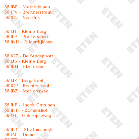
5611BE - Mathildelaan
5611TV - Breitnerstraat
5611CE - Vestdijk
5611JT - Kleine Berg
5611LA - Poirterslaan
5611NH - Bilderdijklaan
5611GZ - De Stadspoort
5611JS - Kleine Berg
5611LH - Elzentlaan
5611JZ - Bergstraat
5611GP - Rechtestraat
5611BZ - Stationsweg
5611LP - Jacob Catslaan
5611NN - Bomanshof
5611SE - Geldropseweg
5611NC - Stratumsedijk
5611AR - Demer