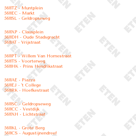
5611TZ - Muntplein
5611EC - Markt
5611SL - Geldropseweg
5611XP - Clausplein
5611DH - Oude Stadsgracht
5611AT - Vrijstraat
5611PT - Willem Van Hornestraat
5611TS - Voorterweg
5611HK - Prins Hendrikstraat
5611AE - Piazza
5611EJ - 't College
5611RK - Hoefkestraat
5611SC - Geldropseweg
5611CC - Vestdijk
5611XH - Lichtstraat
5611KL - Grote Berg
5611CS - Augustijnendreef