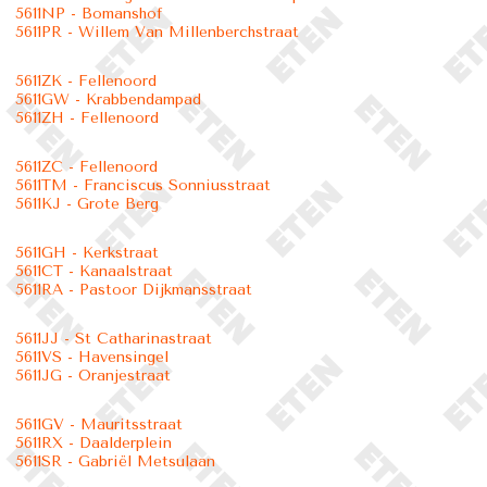
5611NP - Bomanshof
5611PR - Willem Van Millenberchstraat
5611ZK - Fellenoord
5611GW - Krabbendampad
5611ZH - Fellenoord
5611ZC - Fellenoord
5611TM - Franciscus Sonniusstraat
5611KJ - Grote Berg
5611GH - Kerkstraat
5611CT - Kanaalstraat
5611RA - Pastoor Dijkmansstraat
5611JJ - St Catharinastraat
5611VS - Havensingel
5611JG - Oranjestraat
5611GV - Mauritsstraat
5611RX - Daalderplein
5611SR - Gabriël Metsulaan