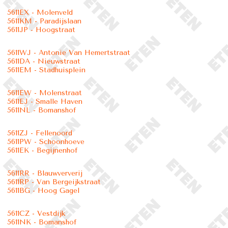
5611EX - Molenveld
5611KM - Paradijslaan
5611JP - Hoogstraat
5611WJ - Antonie Van Hemertstraat
5611DA - Nieuwstraat
5611EM - Stadhuisplein
5611EW - Molenstraat
5611EJ - Smalle Haven
5611NL - Bomanshof
5611ZJ - Fellenoord
5611PW - Schoonhoeve
5611EK - Begijnenhof
5611RR - Blauwververij
5611RP - Van Bergeijkstraat
5611BG - Hoog Gagel
5611CZ - Vestdijk
5611NK - Bomanshof