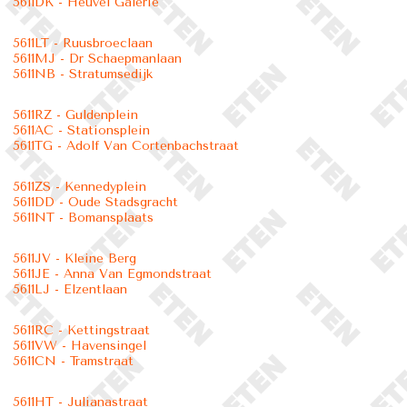
5611DK - Heuvel Galerie
5611LT - Ruusbroeclaan
5611MJ - Dr Schaepmanlaan
5611NB - Stratumsedijk
5611RZ - Guldenplein
5611AC - Stationsplein
5611TG - Adolf Van Cortenbachstraat
5611ZS - Kennedyplein
5611DD - Oude Stadsgracht
5611NT - Bomansplaats
5611JV - Kleine Berg
5611JE - Anna Van Egmondstraat
5611LJ - Elzentlaan
5611RC - Kettingstraat
5611VW - Havensingel
5611CN - Tramstraat
5611HT - Julianastraat