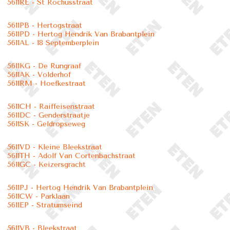
5611RE - St Rochusstraat
5611PB - Hertogstraat
5611PD - Hertog Hendrik Van Brabantplein
5611AL - 18 Septemberplein
5611KG - De Rungraaf
5611AK - Volderhof
5611RM - Hoefkestraat
5611CH - Raiffeisenstraat
5611DC - Genderstraatje
5611SK - Geldropseweg
5611VD - Kleine Bleekstraat
5611TH - Adolf Van Cortenbachstraat
5611GC - Keizersgracht
5611PJ - Hertog Hendrik Van Brabantplein
5611CW - Parklaan
5611EP - Stratumseind
5611VB - Bleekstraat