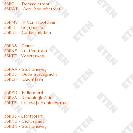
5611CL - Dommelstraat
5611WB - Aert Roelofsstraat
5611NV - P Czn Hooftlaan
5611EL - Begijnenhof
5611DE - Catharinaplein
5611AS - Demer
5611KE - Luciferstraat
5611TT - Voorterweg
5611AA - Stationsweg
5611DJ - Oude Stadsgracht
5611LN - Elzentlaan
5611ZD - Fellenoord
5611VA - Kanaaldijk-Zuid
5611TE - Lodewijk Houbenstraat
5611BJ - Lichttoren
5611XD - Lichtstraat
5611BX - Stationsweg