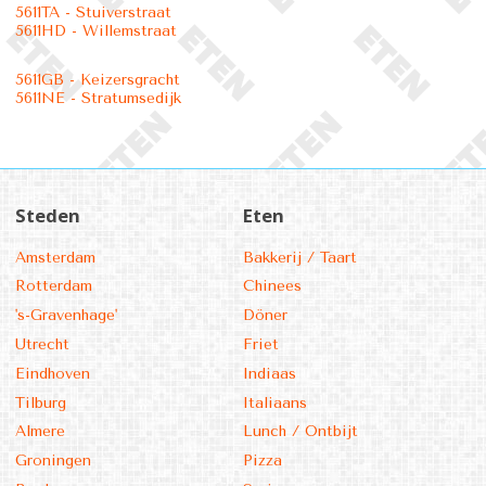
5611TA - Stuiverstraat
5611HD - Willemstraat
5611GB - Keizersgracht
5611NE - Stratumsedijk
Steden
Eten
Amsterdam
Bakkerij / Taart
Rotterdam
Chinees
's-Gravenhage'
Döner
Utrecht
Friet
Eindhoven
Indiaas
Tilburg
Italiaans
Almere
Lunch / Ontbijt
Groningen
Pizza