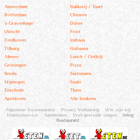
Amsterdam
Bakkerij / Taart
Rotterdam
Chinees
's-Gravenhage'
Döner
Utrecht
Friet
Eindhoven
Indiaas
Tilburg
Italiaans
Almere
Lunch / Ontbijt
Groningen
Pizza
Breda
Surinaams
Nijmegen
Sushi
Enschede
Thais
Apeldoorn
Alle keukens
Algemene Voorwaarden
Privacy Verklaring
Wie zijn wij
Klantenservice
Aanmelden
Veel gestelde vragen
Inlog
Restaurant