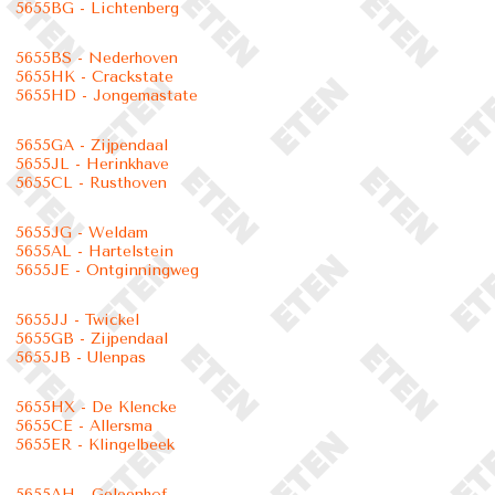
5655BG - Lichtenberg
5655BS - Nederhoven
5655HK - Crackstate
5655HD - Jongemastate
5655GA - Zijpendaal
5655JL - Herinkhave
5655CL - Rusthoven
5655JG - Weldam
5655AL - Hartelstein
5655JE - Ontginningweg
5655JJ - Twickel
5655GB - Zijpendaal
5655JB - Ulenpas
5655HX - De Klencke
5655CE - Allersma
5655ER - Klingelbeek
5655AH - Geleenhof