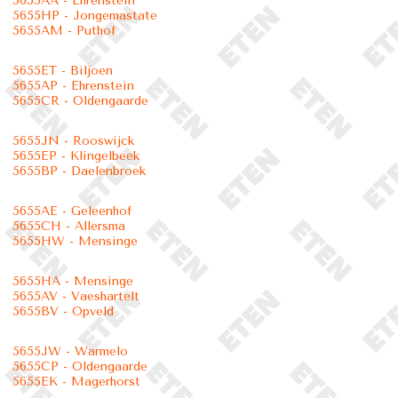
5655AA - Ehrenstein
5655HP - Jongemastate
5655AM - Puthof
5655ET - Biljoen
5655AP - Ehrenstein
5655CR - Oldengaarde
5655JN - Rooswijck
5655EP - Klingelbeek
5655BP - Daelenbroek
5655AE - Geleenhof
5655CH - Allersma
5655HW - Mensinge
5655HA - Mensinge
5655AV - Vaeshartelt
5655BV - Opveld
5655JW - Warmelo
5655CP - Oldengaarde
5655EK - Magerhorst