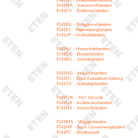
7542JD - Kokkelmanlanden
7542NA - Varenwoltlanden
7542CV - Bokhorstlanden
7542BV - Borggrevelanden
7542EL - Hanenberglanden
7542JP - Holtwiklanden
7542KJ - Hesselinklanden
7542CG - Braamlanden
7542BG - Assinklanden
7542HD - Kruiseltlanden
7542PC - Zuid Esmarkerrondweg
7542AZ - Auskamplanden
7542GW - Het Stroink
7542GA - Kolmschotlanden
7542HA - Kruiseltlanden
7542MX - Wiggerlanden
7542NP - Suze Groeneweglanden
7542PC - Brinkstraat