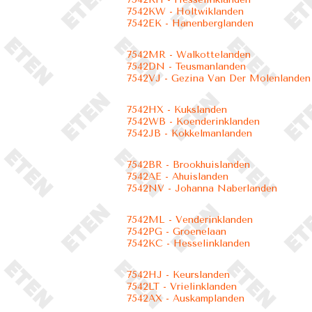
7542KW - Holtwiklanden
7542EK - Hanenberglanden
7542MR - Walkottelanden
7542DN - Teusmanlanden
7542VJ - Gezina Van Der Molenlanden
7542HX - Kukslanden
7542WB - Koenderinklanden
7542JB - Kokkelmanlanden
7542BR - Brookhuislanden
7542AE - Ahuislanden
7542NV - Johanna Naberlanden
7542ML - Venderinklanden
7542PG - Groenelaan
7542KC - Hesselinklanden
7542HJ - Keurslanden
7542LT - Vrielinklanden
7542AX - Auskamplanden