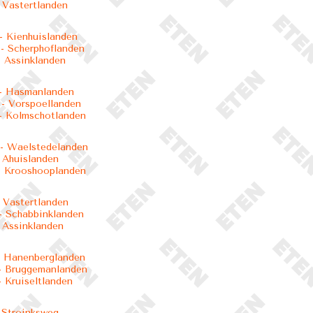
 Vastertlanden
 Kienhuislanden
 Scherphoflanden
 Assinklanden
- Hasmanlanden
- Vorspoellanden
- Kolmschotlanden
- Waelstedelanden
 Ahuislanden
- Krooshooplanden
 Vastertlanden
 Schabbinklanden
 Assinklanden
- Hanenberglanden
- Bruggemanlanden
 Kruiseltlanden
 Stroinksweg