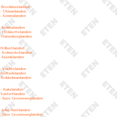
 Brookhuislanden
- Otmanlanden
- Kemnalanden
- Kemnalanden
 Holskottelanden
- Hanenberglanden
 Hilbertlanden
- Kolmschotlanden
 Assinklanden
- Vuchtelanden
 Holtwiklanden
 Kokkelmanlanden
- Kukslanden
 Vastertlanden
- Suze Groeneweglanden
 Joke Smitlanden
- Suze Groeneweglanden