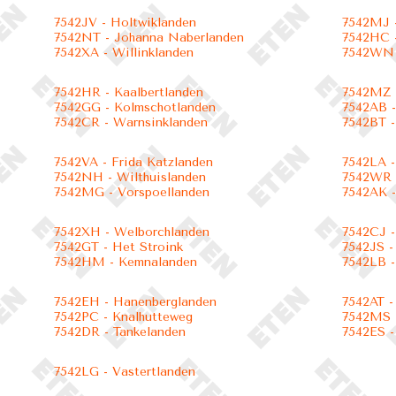
7542JV - Holtwiklanden
7542MJ -
7542NT - Johanna Naberlanden
7542HC -
7542XA - Willinklanden
7542WN 
7542HR - Kaalbertlanden
7542MZ 
7542GG - Kolmschotlanden
7542AB -
7542CR - Warnsinklanden
7542BT -
7542VA - Frida Katzlanden
7542LA -
7542NH - Wilthuislanden
7542WR -
7542MG - Vorspoellanden
7542AK -
7542XH - Welborchlanden
7542CJ -
7542GT - Het Stroink
7542JS -
7542HM - Kemnalanden
7542LB -
7542EH - Hanenberglanden
7542AT -
7542PC - Knalhutteweg
7542MS 
7542DR - Tankelanden
7542ES -
7542LG - Vastertlanden