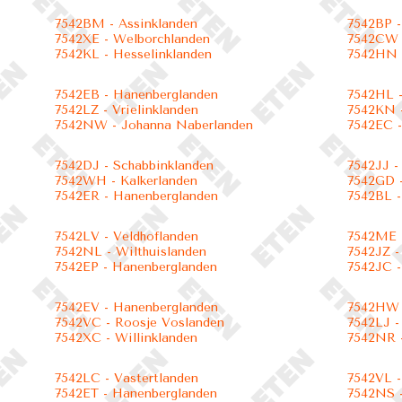
7542BM - Assinklanden
7542BP -
7542XE - Welborchlanden
7542CW 
7542KL - Hesselinklanden
7542HN 
7542EB - Hanenberglanden
7542HL 
7542LZ - Vrielinklanden
7542KN -
7542NW - Johanna Naberlanden
7542EC 
7542DJ - Schabbinklanden
7542JJ -
7542WH - Kalkerlanden
7542GD 
7542ER - Hanenberglanden
7542BL -
7542LV - Veldhoflanden
7542ME 
7542NL - Wilthuislanden
7542JZ -
7542EP - Hanenberglanden
7542JC -
7542EV - Hanenberglanden
7542HW 
7542VC - Roosje Voslanden
7542LJ -
7542XC - Willinklanden
7542NR 
7542LC - Vastertlanden
7542VL -
7542ET - Hanenberglanden
7542NS 