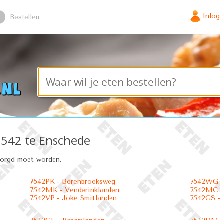
Inlo
3
Bestellen
 7542 te Enschede
zorgd moet worden.
7542PK - Berenbroeksweg
7542WG -
7542MK - Venderinklanden
7542MC 
7542VP - Joke Smitlanden
7542GS -