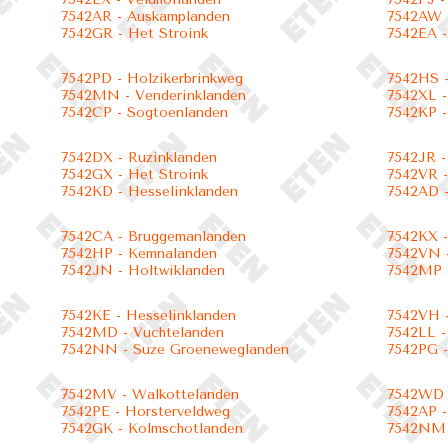
7542AR - Auskamplanden
7542AW 
7542GR - Het Stroink
7542EA -
7542PD - Holzikerbrinkweg
7542HS -
7542MN - Venderinklanden
7542XL -
7542CP - Sogtoenlanden
7542KP -
7542DX - Ruzinklanden
7542JR -
7542GX - Het Stroink
7542VR -
7542KD - Hesselinklanden
7542AD -
7542CA - Bruggemanlanden
7542KX -
7542HP - Kemnalanden
7542VN -
7542JN - Holtwiklanden
7542MP 
7542KE - Hesselinklanden
7542VH 
7542MD - Vuchtelanden
7542LL -
7542NN - Suze Groeneweglanden
7542PG 
7542MV - Walkottelanden
7542WD 
7542PE - Horsterveldweg
7542AP 
7542GK - Kolmschotlanden
7542NM 