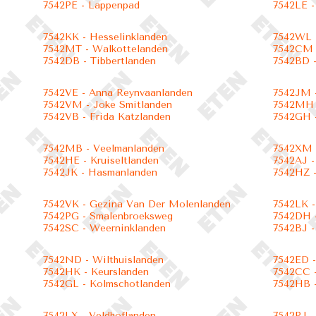
7542PE - Lappenpad
7542LE -
7542KK - Hesselinklanden
7542WL -
7542MT - Walkottelanden
7542CM -
7542DB - Tibbertlanden
7542BD -
7542VE - Anna Reynvaanlanden
7542JM 
7542VM - Joke Smitlanden
7542MH 
7542VB - Frida Katzlanden
7542GH 
7542MB - Veelmanlanden
7542XM 
7542HE - Kruiseltlanden
7542AJ -
7542JK - Hasmanlanden
7542HZ 
7542VK - Gezina Van Der Molenlanden
7542LK -
7542PG - Smalenbroeksweg
7542DH -
7542SC - Weerninklanden
7542BJ -
7542ND - Wilthuislanden
7542ED 
7542HK - Keurslanden
7542CC 
7542GL - Kolmschotlanden
7542HB -
7542LX - Veldhoflanden
7542PJ -