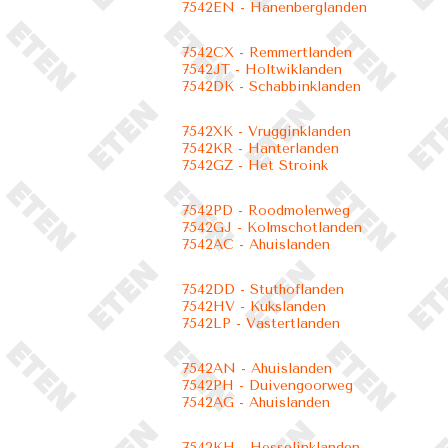
7542EN - Hanenberglanden
7542CX - Remmertlanden
7542JT - Holtwiklanden
7542DK - Schabbinklanden
7542XK - Vrugginklanden
7542KR - Hanterlanden
7542GZ - Het Stroink
7542PD - Roodmolenweg
7542GJ - Kolmschotlanden
7542AC - Ahuislanden
7542DD - Stuthoflanden
7542HV - Kukslanden
7542LP - Vastertlanden
7542AN - Ahuislanden
7542PH - Duivengoorweg
7542AG - Ahuislanden
7542KH - Hesselinklanden