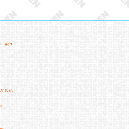
/ Taart
Ontbijt
ms
kens