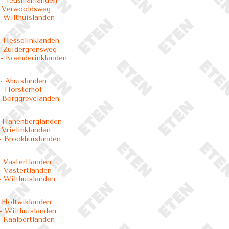
- Teusmanlanden
- Verwooldsweg
 Wilthuislanden
 Hesselinklanden
 Zuidergrensweg
- Koenderinklanden
- Ahuislanden
 Horsterhof
 Borggrevelanden
 Hanenberglanden
 Vrielinklanden
 Brookhuislanden
 Vastertlanden
 Vastertlanden
 Wilthuislanden
 Holtwiklanden
 Wilthuislanden
 Kaalbertlanden