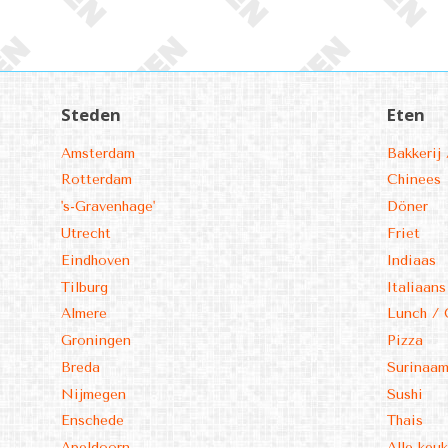
Steden
Eten
Amsterdam
Bakkerij 
Rotterdam
Chinees
's-Gravenhage'
Döner
Utrecht
Friet
Eindhoven
Indiaas
Tilburg
Italiaans
Almere
Lunch / 
Groningen
Pizza
Breda
Surinaa
Nijmegen
Sushi
Enschede
Thais
Apeldoorn
Alle keu