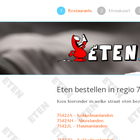
1
Restaurants
2
Menukaart
Eten bestellen in regio
Kies hieronder in welke straat eten be
7542JA - Kokkelmanlanden
7542AH - Ahuislanden
7542JL - Hasmanlanden