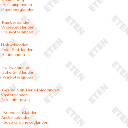
- Auskamplanden
 Hanenberglanden
 Kaalbertlanden
 Waelstedelanden
 Holskottelanden
 Holtwiklanden
 Joke Smitlanden
 Ahuislanden
 Holtwiklanden
 Joke Smitlanden
- Walkottelanden
- Gezina Van Der Molenlanden
 Vastertlanden
- Molenbergweg
- Koenderinklanden
- Auskamplanden
- Suze Groeneweglanden