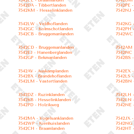
7542CE - Braamlanden
7542DM 
7542DA - Tibbertlanden
7542PE 
7542KM - Hesselinklanden
7542NJ -
7542LW - Veldhoflanden
7542KG -
7542GC - Kolmschotlanden
7542PH -
7542CB - Bruggemanlanden
7542WC 
7542CD - Bruggemanlanden
7542AM 
7542EJ - Hanenberglanden
7542NC -
7542GP - Bekmanlanden
7542BS -
7542AV - Auskamplanden
7542EX -
7542BX - Brandehoflanden
7542LS -
7542LM - Vastertlanden
7542BN -
7542DZ - Ruzinklanden
7542LH -
7542KB - Hesselinklanden
7542LN -
7542PD - Holzikweg
7542NE -
7542MA - Vogelsanklanden
7542JX -
7542WP - Kienhuislanden
7542NG -
7542CH - Braamlanden
7542HT -