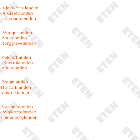
 Vleerkottelanden
 Kruiseltlanden
- Kienhuislanden
- Wiggerlanden
 Ahuislanden
 Borggrevelanden
 Veldhoflanden
 Reerinklanden
 Ahuislanden
 Braamlanden
 Holtwiklanden
 Vastertlanden
 Auskamplanden
- Walkottelanden
 Hanenberglanden