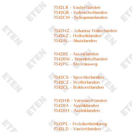
7542LR - Vastertlanden
7542GB - Kolmschotlanden
7542CN - Schopmanlanden
7542NZ - Johanna Naberlanden
7542KZ - Holtwiklanden
7542AL - Ahuislanden
7542BE - Assinklanden
7542BW - Brandehoflanden
7542PG - Stroinksweg
7542CS - Spoolderlanden
7542CZ - Wolferlanden
7542CL - Bokhorstlanden
7542NB - Varenwoltlanden
7542BA - Assinklanden
7542BH - Assinklanden
7542PL - Holzikerbrinkweg
7542LD - Vastertlanden