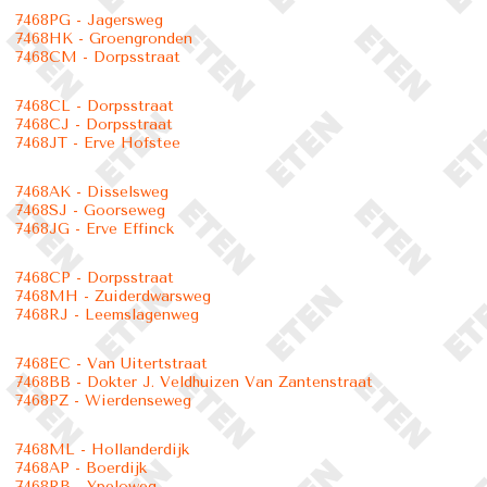
7468PG - Jagersweg
7468HK - Groengronden
7468CM - Dorpsstraat
7468CL - Dorpsstraat
7468CJ - Dorpsstraat
7468JT - Erve Hofstee
7468AK - Disselsweg
7468SJ - Goorseweg
7468JG - Erve Effinck
7468CP - Dorpsstraat
7468MH - Zuiderdwarsweg
7468RJ - Leemslagenweg
7468EC - Van Uitertstraat
7468BB - Dokter J. Veldhuizen Van Zantenstraat
7468PZ - Wierdenseweg
7468ML - Hollanderdijk
7468AP - Boerdijk
7468RB - Ypeloweg