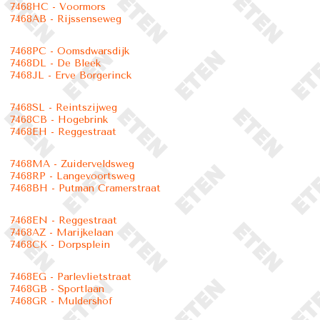
7468HC - Voormors
7468AB - Rijssenseweg
7468PC - Oomsdwarsdijk
7468DL - De Bleek
7468JL - Erve Borgerinck
7468SL - Reintszijweg
7468CB - Hogebrink
7468EH - Reggestraat
7468MA - Zuiderveldsweg
7468RP - Langevoortsweg
7468BH - Putman Cramerstraat
7468EN - Reggestraat
7468AZ - Marijkelaan
7468CK - Dorpsplein
7468EG - Parlevlietstraat
7468GB - Sportlaan
7468GR - Muldershof