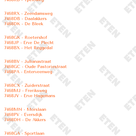
7468RX - Zeendamsweg
7468DB - Daalakkers
7468DK - De Bleek
7468GK - Roetershof
7468JP - Erve De Plecht
7468BX - Het Reggedal
7468BV - Julianastraat
7468GC - Oude Pastoriestraat
7468PA - Enterveenweg
7468CX - Zuiderstraat
7468MJ - Freriksweg
7468JV - Erve Hagemans
7468MN - Morslaan
7468PV - Eversdijk
7468DH - De Akkers
7468GA - Sportlaan