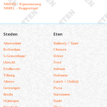
7468AD - Rijssenseweg
7468EL - Reggestraat
Steden
Eten
Amsterdam
Bakkerij / Taart
Rotterdam
Chinees
's-Gravenhage'
Döner
Utrecht
Friet
Eindhoven
Indiaas
Tilburg
Italiaans
Almere
Lunch / Ontbijt
Groningen
Pizza
Breda
Surinaams
Nijmegen
Sushi