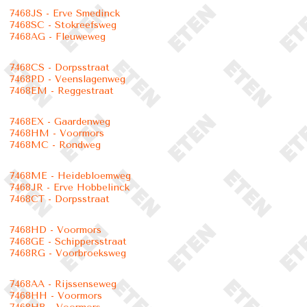
7468JS - Erve Smedinck
7468SC - Stokreefsweg
7468AG - Fleuweweg
7468CS - Dorpsstraat
7468PD - Veenslagenweg
7468EM - Reggestraat
7468EX - Gaardenweg
7468HM - Voormors
7468MC - Rondweg
7468ME - Heidebloemweg
7468JR - Erve Hobbelinck
7468CT - Dorpsstraat
7468HD - Voormors
7468GE - Schippersstraat
7468RG - Voorbroeksweg
7468AA - Rijssenseweg
7468HH - Voormors