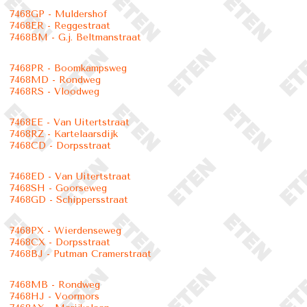
7468GP - Muldershof
7468ER - Reggestraat
7468BM - G.j. Beltmanstraat
7468PR - Boomkampsweg
7468MD - Rondweg
7468RS - Vloodweg
7468EE - Van Uitertstraat
7468RZ - Kartelaarsdijk
7468CD - Dorpsstraat
7468ED - Van Uitertstraat
7468SH - Goorseweg
7468GD - Schippersstraat
7468PX - Wierdenseweg
7468CX - Dorpsstraat
7468BJ - Putman Cramerstraat
7468MB - Rondweg
7468HJ - Voormors