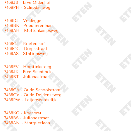
7468JB - Erve Oldenhof
7468PN - Schipdamweg
7468DJ - Veldegge
7468BK - Populierenlaan
7468AH - Mettenkampsweg
7468GJ - Roetershof
7468CC - Dorpsstraat
7468AS - Stationsweg
7468EV - Horstinksteeg
7468JK - Erve Smedinck
7468BT - Julianastraat
7468CA - Oude Schoolstraat
7468CV - Oude Deldenseweg
7468PW - Leijerweerdsdijk
7468KG - Koehorst
7468BS - Julianastraat
7468AN - Margrietlaan