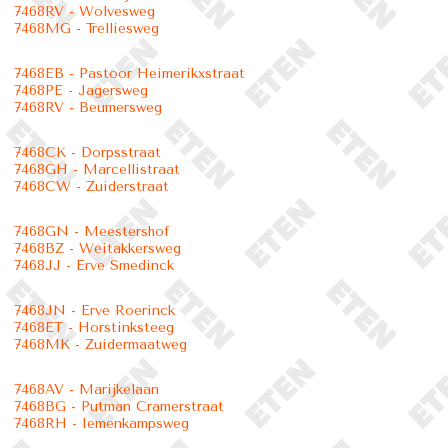
7468RV - Wolvesweg
7468MG - Trelliesweg
7468EB - Pastoor Heimerikxstraat
7468PE - Jagersweg
7468RV - Beumersweg
7468CK - Dorpsstraat
7468GH - Marcellistraat
7468CW - Zuiderstraat
7468GN - Meestershof
7468BZ - Weitakkersweg
7468JJ - Erve Smedinck
7468JN - Erve Roerinck
7468ET - Horstinksteeg
7468MK - Zuidermaatweg
7468AV - Marijkelaan
7468BG - Putman Cramerstraat
7468RH - Iemenkampsweg