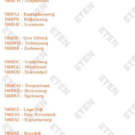
7468CH - Dorpsstraat
7468AJ - Baanakkersweg
7468PK - Boltensweg
7468HE - Voormors
7468JE - Erve Effinck
7468RN - Velnersweg
7468BR - Zwiksweg
7468DC - Vonderweg
7468GG - Werfstraat
7468DD - Doktershof
7468CN - Dorpsstraat
7468RD - Broezeweg
7468RA - Ypeloweg
7468EZ - Lage Dijk
7468JH - Erve Weterinck
7468AC - Rijssenseweg
7468AR - Boerdijk