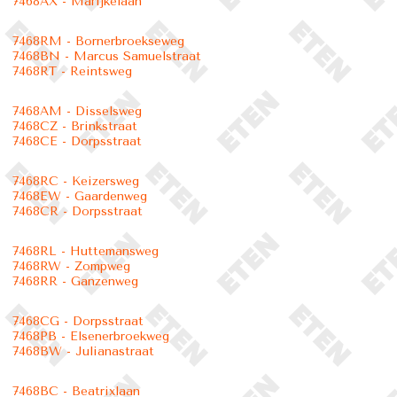
7468AX - Marijkelaan
7468RM - Bornerbroekseweg
7468BN - Marcus Samuelstraat
7468RT - Reintsweg
7468AM - Disselsweg
7468CZ - Brinkstraat
7468CE - Dorpsstraat
7468RC - Keizersweg
7468EW - Gaardenweg
7468CR - Dorpsstraat
7468RL - Huttemansweg
7468RW - Zompweg
7468RR - Ganzenweg
7468CG - Dorpsstraat
7468PB - Elsenerbroekweg
7468BW - Julianastraat
7468BC - Beatrixlaan