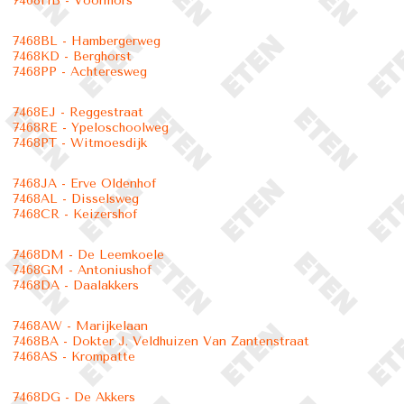
7468HB - Voormors
7468BL - Hambergerweg
7468KD - Berghorst
7468PP - Achteresweg
7468EJ - Reggestraat
7468RE - Ypeloschoolweg
7468PT - Witmoesdijk
7468JA - Erve Oldenhof
7468AL - Disselsweg
7468CR - Keizershof
7468DM - De Leemkoele
7468GM - Antoniushof
7468DA - Daalakkers
7468AW - Marijkelaan
7468BA - Dokter J. Veldhuizen Van Zantenstraat
7468AS - Krompatte
7468DG - De Akkers