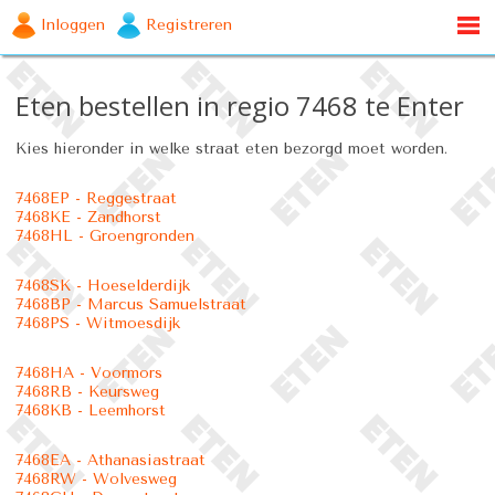
Inloggen
Registreren
Eten bestellen in regio 7468 te Enter
Kies hieronder in welke straat eten bezorgd moet worden.
7468EP - Reggestraat
7468KE - Zandhorst
7468HL - Groengronden
7468SK - Hoeselderdijk
7468BP - Marcus Samuelstraat
7468PS - Witmoesdijk
7468HA - Voormors
7468RB - Keursweg
7468KB - Leemhorst
7468EA - Athanasiastraat
7468RW - Wolvesweg