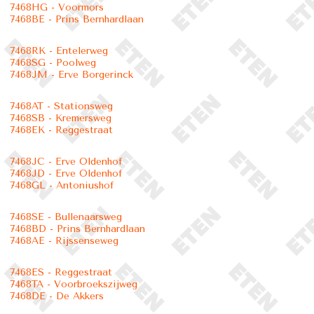
7468HG - Voormors
7468BE - Prins Bernhardlaan
7468RK - Entelerweg
7468SG - Poolweg
7468JM - Erve Borgerinck
7468AT - Stationsweg
7468SB - Kremersweg
7468EK - Reggestraat
7468JC - Erve Oldenhof
7468JD - Erve Oldenhof
7468GL - Antoniushof
7468SE - Bullenaarsweg
7468BD - Prins Bernhardlaan
7468AE - Rijssenseweg
7468ES - Reggestraat
7468TA - Voorbroekszijweg
7468DE - De Akkers