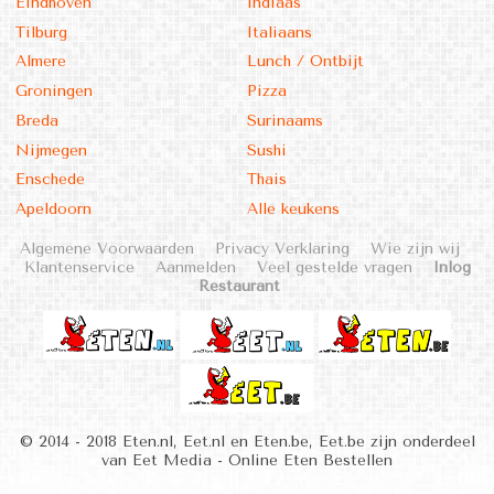
Eindhoven
Indiaas
Tilburg
Italiaans
Almere
Lunch / Ontbijt
Groningen
Pizza
Breda
Surinaams
Nijmegen
Sushi
Enschede
Thais
Apeldoorn
Alle keukens
Algemene Voorwaarden
Privacy Verklaring
Wie zijn wij
Klantenservice
Aanmelden
Veel gestelde vragen
Inlog
Restaurant
© 2014 - 2018 Eten.nl, Eet.nl en Eten.be, Eet.be zijn onderdeel
van Eet Media - Online Eten Bestellen