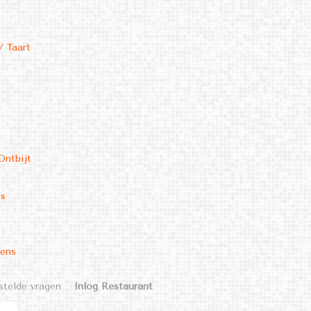
/ Taart
Ontbijt
ms
kens
stelde vragen
Inlog Restaurant