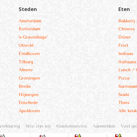
Steden
Eten
Amsterdam
Bakkerij 
Rotterdam
Chinees
's-Gravenhage'
Döner
Utrecht
Friet
Eindhoven
Indiaas
Tilburg
Italiaans
Almere
Lunch / 
Groningen
Pizza
Breda
Surinaa
Nijmegen
Sushi
Enschede
Thais
Apeldoorn
Alle keu
Verklaring
Wie zijn wij
Klantenservice
Aanmelden
Veel ge