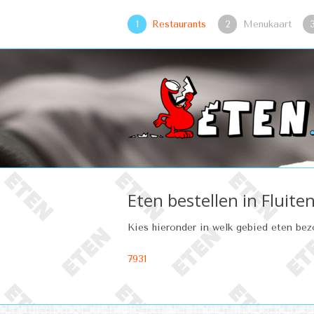
1
Restaurants
2
Menukaart
Eten bestellen in Fluite
Kies hieronder in welk gebied eten be
7931