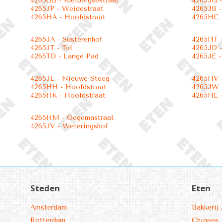
4265GB - Kleibergsestraat
4265JG 
4265JP - Weidestraat
4265JB -
4265HA - Hoofdstraat
4265HC 
4265JA - Susterenhof
4265HT -
4265JT - Tol
4265JD -
4265TD - Lange Pad
4265JE -
4265JL - Nieuwe Steeg
4265HV -
4265HH - Hoofdstraat
4265JW -
4265HK - Hoofdstraat
4265HE -
4265HM - Oegemastraat
4265JV - Weteringshof
Steden
Eten
Amsterdam
Bakkerij 
Rotterdam
Chinees