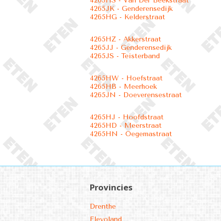
4265HS - Van Der Beekstraat
4265JK - Genderensedijk
4265HG - Kelderstraat
4265HZ - Akkerstraat
4265JJ - Genderensedijk
4265JS - Teisterband
4265HW - Hoefstraat
4265HB - Meerhoek
4265JN - Doeverensestraat
4265HJ - Hoofdstraat
4265HD - Meerstraat
4265HN - Oegemastraat
Provincies
Drenthe
Flevoland