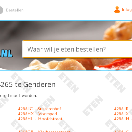
Inlo
3
Bestellen
 4265 te Genderen
zorgd moet worden.
4265JC - Susterenhof
4265JR -
4265HX - Voompad
4265JX -
4265HL - Hoofdstraat
4265JH -