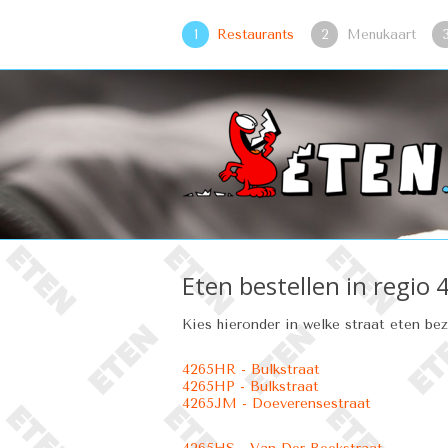
1
Restaurants
2
Menukaart
Eten bestellen in regio
Kies hieronder in welke straat eten be
4265HR - Bulkstraat
4265HP - Bulkstraat
4265JM - Doeverensestraat