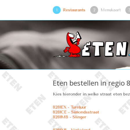
1
Restaurants
2
Menukaart
Eten bestellen in regi
Kies hieronder in welke straat eten be
8281EX - Tureluur
8281CE - Simondsstraat
8281MB - Slinger