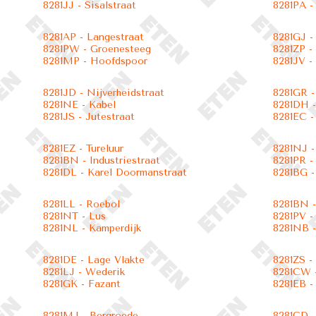
8281JJ - Sisalstraat
8281PA -
8281AP - Langestraat
8281GJ - 
8281PW - Groenesteeg
8281ZP -
8281MP - Hoofdspoor
8281JV - 
8281JD - Nijverheidstraat
8281GR -
8281NE - Kabel
8281DH -
8281JS - Jutestraat
8281EC -
8281EZ - Tureluur
8281NJ -
8281BN - Industriestraat
8281PR -
8281DL - Karel Doormanstraat
8281BG -
8281LL - Roebol
8281BN 
8281NT - Lus
8281PV 
8281NL - Kamperdijk
8281NB -
8281DE - Lage Vlakte
8281ZS -
8281LJ - Wederik
8281CW -
8281GK - Fazant
8281EB -
8281MJ - Bergroede
8281CD -