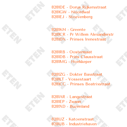
8281DE - Dorus Rijkersstraat
8281GW - Noordwal
8281EJ - Stoevenberg
8281KN - Greente
8281CR - Pr Willem Alexanderstr
8281DX - Prinses Irenestraat
8281RB - Oostermaat
8281DB - Prins Clausstraat
8281MG - Hoekkeper
8281ZG - Dokter Baxstraat
8281LT - Vossestaart
8281CC - Prinses Beatrixstraat
8281AR - Langestraat
8281EP - Zwaan
8281XD - Buzenland
8281JZ - Katoenstraat
8281JB - Industriehaven