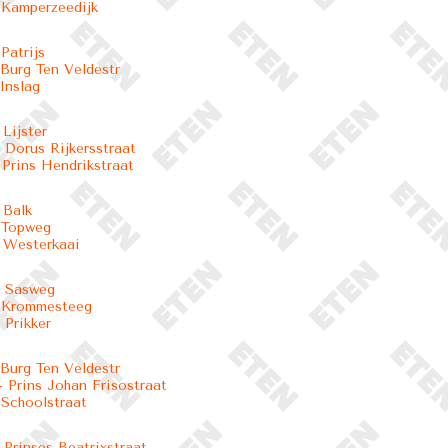
 Kamperzeedijk
Patrijs
 Burg Ten Veldestr
Inslag
 Lijster
 Dorus Rijkersstraat
 Prins Hendrikstraat
 Balk
 Topweg
 Westerkaai
- Sasweg
- Krommesteeg
 Prikker
 Burg Ten Veldestr
 Prins Johan Frisostraat
 Schoolstraat
 Prinses Beatrixstraat