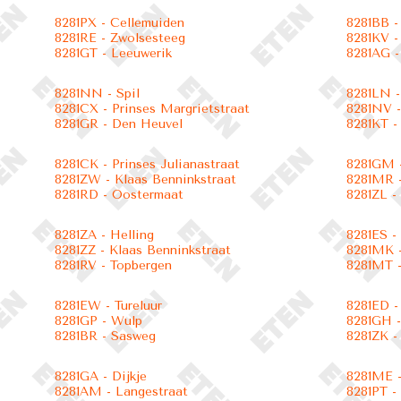
8281PX - Cellemuiden
8281BB -
8281RE - Zwolsesteeg
8281KV -
8281GT - Leeuwerik
8281AG -
8281NN - Spil
8281LN -
8281CX - Prinses Margrietstraat
8281NV -
8281GR - Den Heuvel
8281KT -
8281CK - Prinses Julianastraat
8281GM 
8281ZW - Klaas Benninkstraat
8281MR -
8281RD - Oostermaat
8281ZL -
8281ZA - Helling
8281ES -
8281ZZ - Klaas Benninkstraat
8281MK 
8281RV - Topbergen
8281MT -
8281EW - Tureluur
8281ED -
8281GP - Wulp
8281GH -
8281BR - Sasweg
8281ZK 
8281GA - Dijkje
8281ME 
8281AM - Langestraat
8281PT -