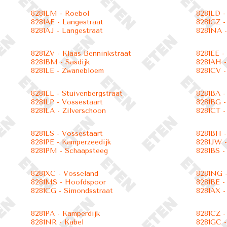
8281LM - Roebol
8281LD 
8281AE - Langestraat
8281GZ -
8281AJ - Langestraat
8281NA -
8281ZV - Klaas Benninkstraat
8281EE -
8281BM - Sasdijk
8281AH -
8281LE - Zwanebloem
8281CV -
8281EL - Stuivenbergstraat
8281BA -
8281LP - Vossestaart
8281BG -
8281LA - Zilverschoon
8281CT -
8281LS - Vossestaart
8281BH -
8281PE - Kamperzeedijk
8281JW -
8281PM - Schaapsteeg
8281BS -
8281XC - Vosseland
8281NG -
8281MS - Hoofdspoor
8281BE -
8281CG - Simondsstraat
8281AX 
8281PA - Kamperdijk
8281CZ -
8281NR - Kabel
8281GC -