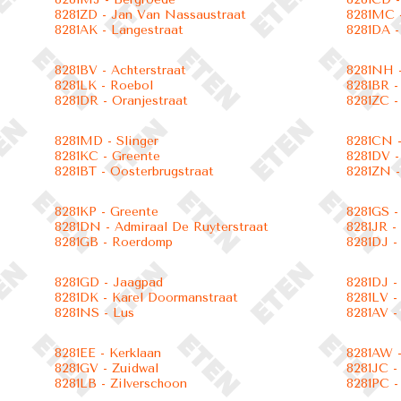
8281ZD - Jan Van Nassaustraat
8281MC -
8281AK - Langestraat
8281DA -
8281BV - Achterstraat
8281NH -
8281LK - Roebol
8281BR -
8281DR - Oranjestraat
8281ZC -
8281MD - Slinger
8281CN -
8281KC - Greente
8281DV -
8281BT - Oosterbrugstraat
8281ZN -
8281KP - Greente
8281GS - 
8281DN - Admiraal De Ruyterstraat
8281JR -
8281GB - Roerdomp
8281DJ -
8281GD - Jaagpad
8281DJ -
8281DK - Karel Doormanstraat
8281LV -
8281NS - Lus
8281AV 
8281EE - Kerklaan
8281AW 
8281GV - Zuidwal
8281JC -
8281LB - Zilverschoon
8281PC -