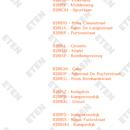
8281XB - Vinkeland
8281PP - Middenweg
8281CM - Sportlaan
8281DD - Prins Clausstraat
8281JA - Karst De Langestraat
8281BP - Puttenstraat
8281KL - Greente
8281AD - Markt
8281AP - Benthemersteeg
8281GN - Gans
8281DP - Admiraal De Ruyterstraat
8281EG - Prins Bernhardstraat
8281AZ - Kerkplein
8281PB - Kamperzeedijk
8281ML - Dissel
8281PD - Kamperzeedijk
8281BX - Klaas Fuitestraat
8281NM - Kamperdijk