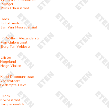
 Slinger
 Prins Clausstraat
 Klos
 Industriestraat
 Jan Van Nassaustraat
 Pr Willem Alexanderstr
 Van Galenstraat
 Burg Ten Veldestr
Lijster
 Hogeland
 Hoge Vlakte
 Karel Doormanstraat
 Vossestaart
- Gedempte Heve
- Hoek
 Kokosstraat
 Kamperzeedijk