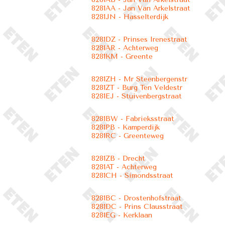
8281AA - Jan Van Arkelstraat
8281JN - Hasselterdijk
8281DZ - Prinses Irenestraat
8281AR - Achterweg
8281KM - Greente
8281ZH - Mr Steenbergenstr
8281ZT - Burg Ten Veldestr
8281EJ - Stuivenbergstraat
8281BW - Fabrieksstraat
8281PB - Kamperdijk
8281RC - Greenteweg
8281ZB - Drecht
8281AT - Achterweg
8281CH - Simondsstraat
8281BC - Drostenhofstraat
8281DC - Prins Clausstraat
8281EG - Kerklaan