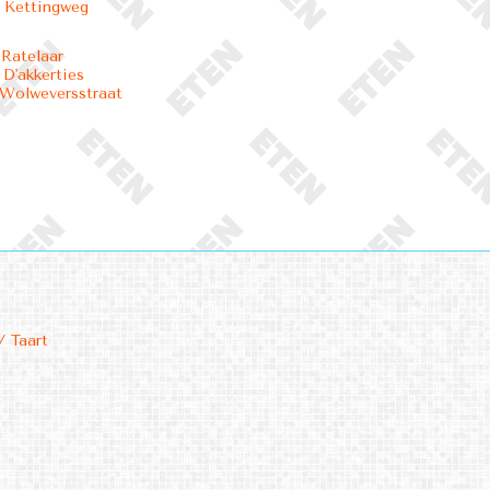
 Kettingweg
 Ratelaar
 D'akkerties
 Wolweversstraat
/ Taart