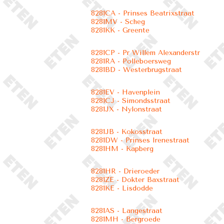
8281CA - Prinses Beatrixstraat
8281MV - Scheg
8281KK - Greente
8281CP - Pr Willem Alexanderstr
8281RA - Polleboersweg
8281BD - Westerbrugstraat
8281EV - Havenplein
8281CJ - Simondsstraat
8281JX - Nylonstraat
8281JB - Kokosstraat
8281DW - Prinses Irenestraat
8281HM - Kapberg
8281HR - Drieroeder
8281ZE - Dokter Baxstraat
8281KE - Lisdodde
8281AS - Langestraat
8281MH - Bergroede