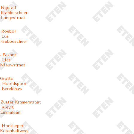
 Nijstad
 Krabbescheer
 Langestraat
 Roebol
 Lus
 Krabbescheer
- Fazant
 Lier
 Nieuwstraat
 Grutto
- Hoofdspoor
 Bereklauw
 Zuster Kramerstraat
 Kievit
- Emmalaan
- Hoekkeper
 Korenbeltweg