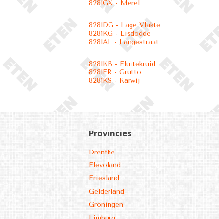
8281GX - Merel
8281DG - Lage Vlakte
8281KG - Lisdodde
8281AL - Langestraat
8281KB - Fluitekruid
8281ER - Grutto
8281KS - Karwij
Provincies
Drenthe
Flevoland
Friesland
Gelderland
Groningen
Limburg