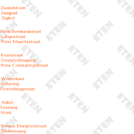
- Zwanebloem
 Jaagpad
 Taghof
 Prins Bernhardstraat
 Langestraat
 Prins Mauritsstraat
 Kruisstraat
 Oostpietbrugweg
 Prins Constantijnstraat
 Westerkaai
 Schering
 Oosterbrugstraat
 Kabel
 Veerweg
- Hoek
 Prinses Margrietstraat
 Blokhuisweg