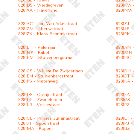
8281GE - Kievit
8281GG -
8281DS - Weidegreven
8281KW -
8281XA - Haverland
8281NW 
8281AC - Jan Van Arkelstraat
8281ZJ -
8281ZM - Nieuwstraat
8281JE -
8281ZX - Klaas Benninkstraat
8281PK -
8281LH - Valeriaan
8281AN -
8281NP - Kabel
8281MN -
8281EM - Stuivenbergstraat
8281NC -
8281CS - Willem De Zwijgerlaan
8281DH -
8281EN - Stuivenbergstraat
8281DT -
8281PS - Matenweg
8281KA -
8281DS - Oranjestraat
8281EA -
8281LC - Zwanebloem
8281GS -
8281LR - Vossestaart
8281PZ -
8281CL - Prinses Julianastraat
8281ET -
8281JT - Spoelstraat
8281PJ -
8281MA - Koppel
8281BZ -