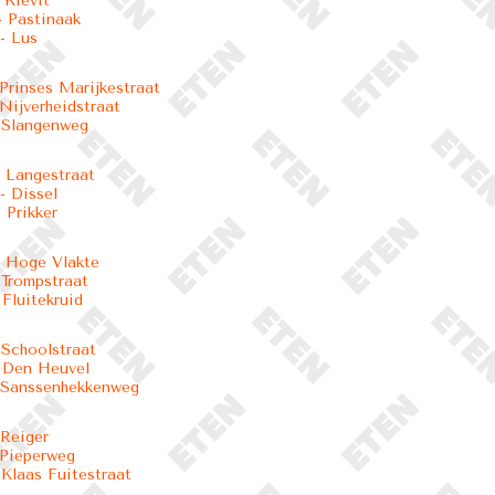
 Kievit
 Pastinaak
- Lus
 Prinses Marijkestraat
 Nijverheidstraat
 Slangenweg
 Langestraat
 Dissel
 Prikker
 Hoge Vlakte
 Trompstraat
 Fluitekruid
 Schoolstraat
 Den Heuvel
 Sanssenhekkenweg
 Reiger
 Pieperweg
 Klaas Fuitestraat