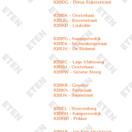
8281DG - Dorus Rijkersstraat
8281BK - Oosterkaai
8281JG - Biezenstraat
8281KD - Lisdodde
8281PG - Kamperzeedijk
8281EK - Stuivenbergstraat
8281JH - De Blokmat
8281RC - Lage Vlakteweg
8281BJ - Oosterkaai
8281PW - Groene Steeg
8281KR - Greente
8281KX - Pastinaak
8281JK - Sisalstraat
8281EL - Stoevenberg
8281PH - Kamperzeedijk
8281ND - Prikker
8281AB - Jan Van Arkelstraat