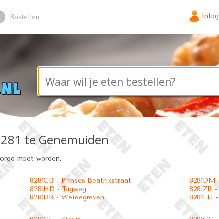
Inlo
3
Bestellen
o 8281 te Genemuiden
zorgd moet worden.
8281CB - Prinses Beatrixstraat
8281DM -
8281HD - Tagweg
8281ZR -
8281DR - Weidegreven
8281EH -