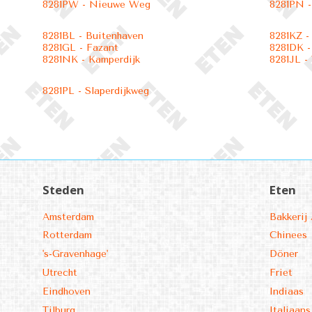
8281PW - Nieuwe Weg
8281PN -
8281BL - Buitenhaven
8281KZ -
8281GL - Fazant
8281DK -
8281NK - Kamperdijk
8281JL -
8281PL - Slaperdijkweg
Steden
Eten
Amsterdam
Bakkerij 
Rotterdam
Chinees
's-Gravenhage'
Döner
Utrecht
Friet
Eindhoven
Indiaas
Tilburg
Italiaans