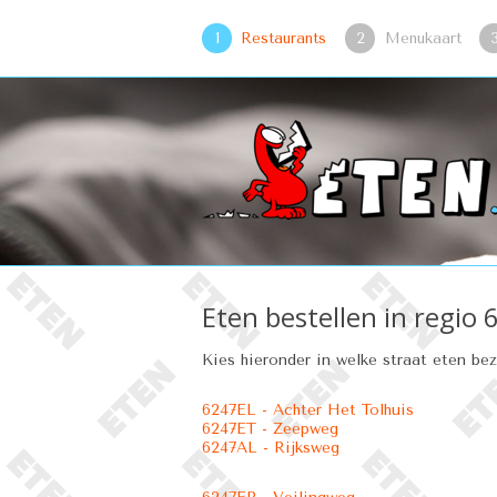
1
Restaurants
2
Menukaart
Eten bestellen in regio
Kies hieronder in welke straat eten be
6247EL - Achter Het Tolhuis
6247ET - Zeepweg
6247AL - Rijksweg