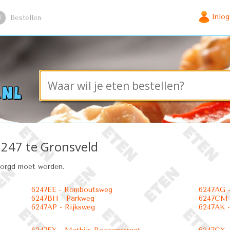
Inlo
3
Bestellen
 6247 te Gronsveld
zorgd moet worden.
6247EE - Romboutsweg
6247AG -
6247BH - Parkweg
6247CM -
6247AP - Rijksweg
6247AK -