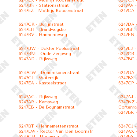
6247EX - Mathijs Roosenstraat
6247CX -
6247BK - Stationsstraat
6247AV -
6247EZ - Mathijs Roosenstraat
6247CA -
6247CR - Burijnstraat
6247DA 
6247EH - Brandwegske
6247BN 
6247BV - Harmonieweg
6247EN 
6247BW - Dokter Poelsstraat
6247EJ -
6247BM - Oude Zeepweg
6247CB -
6247AD - Rijksweg
6247BC -
6247CW - Dominikanenstraat
6247GA -
6247CL - Waterrijk
6247BX -
6247EA - Kasteelstraat
6247CP -
6247AC - Rijksweg
6247AJ -
6247AR - Kampweg
6247NZ -
6247EB - De Bounamstraat
Cortenra
6247BR -
6247BT - Hennemettenstraat
6247CJ 
6247EW - Rector Van Den Boornstr
6247AX -
6247CH - Hogeweg
6247BS 