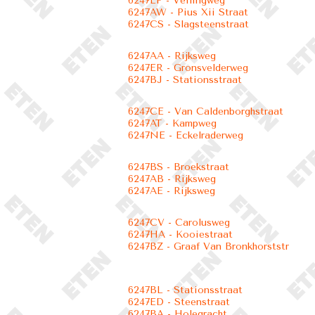
6247EP - Veilingweg
6247AW - Pius Xii Straat
6247CS - Slagsteenstraat
6247AA - Rijksweg
6247ER - Gronsvelderweg
6247BJ - Stationsstraat
6247CE - Van Caldenborghstraat
6247AT - Kampweg
6247NE - Eckelraderweg
6247BS - Broekstraat
6247AB - Rijksweg
6247AE - Rijksweg
6247CV - Carolusweg
6247HA - Kooiestraat
6247BZ - Graaf Van Bronkhorststr
6247BL - Stationsstraat
6247ED - Steenstraat
6247BA - Holegracht