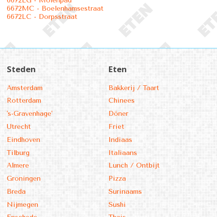
6672LG - Molenpad
6672MC - Boelenhamsestraat
6672LC - Dorpsstraat
Steden
Eten
Amsterdam
Bakkerij / Taart
Rotterdam
Chinees
's-Gravenhage'
Döner
Utrecht
Friet
Eindhoven
Indiaas
Tilburg
Italiaans
Almere
Lunch / Ontbijt
Groningen
Pizza
Breda
Surinaams
Nijmegen
Sushi