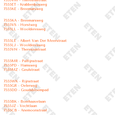
7555VM - Theresiastraat
7555ET - Krabbenbosweg
7555KE - Breemarsweg
7555KA - Breemarsweg
7555VS - Horstweg
7555LL - Woolderesweg
7555LE - Albert Van Der Meerstraat
7555LJ - Woolderesweg
7555VN - Theresiastraat
7555MR - Palfijnstraat
7555PD - Hamsweg
7555MZ - Geulstraat
7555WK - Rijnstraat
7555GR - Oelerweg
7555DD - Goudsbloempad
7555BK - Boerhaavelaan
7555JZ - Vechtlaan
7555CB - Anemoonstraat