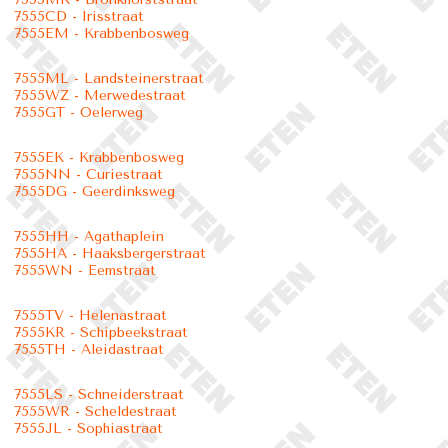
7555CD - Irisstraat
7555EM - Krabbenbosweg
7555ML - Landsteinerstraat
7555WZ - Merwedestraat
7555GT - Oelerweg
7555EK - Krabbenbosweg
7555NN - Curiestraat
7555DG - Geerdinksweg
7555HH - Agathaplein
7555HA - Haaksbergerstraat
7555WN - Eemstraat
7555TV - Helenastraat
7555KR - Schipbeekstraat
7555TH - Aleidastraat
7555LS - Schneiderstraat
7555WR - Scheldestraat
7555JL - Sophiastraat