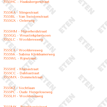
7555HC - Haaksbergerstraat
7555KA - Slingestraat
7555BL - Van Swietenstraat
7555GX - Oelerweg
7555HM - Nijverheidstraat
7555GG - Weustinkplantsoen
7555LC - Woolderesweg
7555LA - Woolderesweg
7555SK - Sabina Klinkhamerweg
7555WL - Rijnstraat
7555HE - Mariastraat
7555CC - Dahliastraat
7555MX - Dommelstraat
7555KZ - Vechtlaan
7555PC - Oude Hengeloseweg
7555LH - Woolderesweg
7555MK - Bronkhorststraat