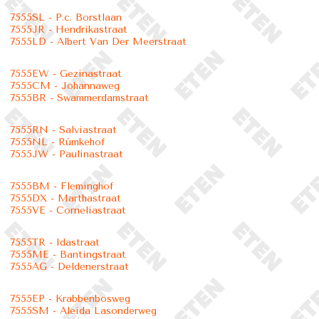
7555SL - P.c. Borstlaan
7555JR - Hendrikastraat
7555LD - Albert Van Der Meerstraat
7555EW - Gezinastraat
7555CM - Johannaweg
7555BR - Swammerdamstraat
7555RN - Salviastraat
7555NL - Rümkehof
7555JW - Paulinastraat
7555BM - Fleminghof
7555DX - Marthastraat
7555VE - Corneliastraat
7555TR - Idastraat
7555ME - Bantingstraat
7555AG - Deldenerstraat
7555EP - Krabbenbosweg
7555SM - Aleida Lasonderweg