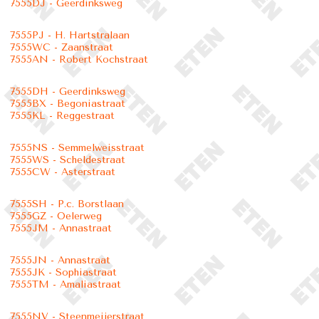
7555DJ - Geerdinksweg
7555PJ - H. Hartstralaan
7555WC - Zaanstraat
7555AN - Robert Kochstraat
7555DH - Geerdinksweg
7555BX - Begoniastraat
7555KL - Reggestraat
7555NS - Semmelweisstraat
7555WS - Scheldestraat
7555CW - Asterstraat
7555SH - P.c. Borstlaan
7555GZ - Oelerweg
7555JM - Annastraat
7555JN - Annastraat
7555JK - Sophiastraat
7555TM - Amaliastraat
7555NV - Steenmeijerstraat