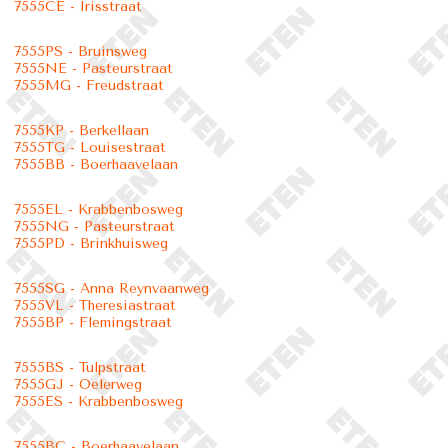
7555CE - Irisstraat
7555PS - Bruinsweg
7555NE - Pasteurstraat
7555MG - Freudstraat
7555KP - Berkellaan
7555TG - Louisestraat
7555BB - Boerhaavelaan
7555EL - Krabbenbosweg
7555NG - Pasteurstraat
7555PD - Brinkhuisweg
7555SG - Anna Reynvaanweg
7555VL - Theresiastraat
7555BP - Flemingstraat
7555BS - Tulpstraat
7555GJ - Oelerweg
7555ES - Krabbenbosweg
7555BC - Boerhaavelaan