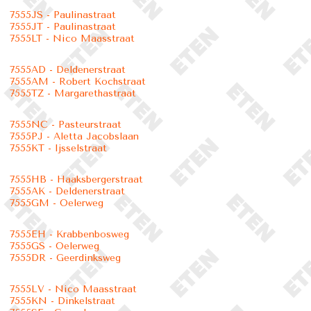
7555JS - Paulinastraat
7555JT - Paulinastraat
7555LT - Nico Maasstraat
7555AD - Deldenerstraat
7555AM - Robert Kochstraat
7555TZ - Margarethastraat
7555NC - Pasteurstraat
7555PJ - Aletta Jacobslaan
7555KT - Ijsselstraat
7555HB - Haaksbergerstraat
7555AK - Deldenerstraat
7555GM - Oelerweg
7555EH - Krabbenbosweg
7555GS - Oelerweg
7555DR - Geerdinksweg
7555LV - Nico Maasstraat
7555KN - Dinkelstraat