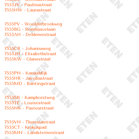
7555JV - Paulinastraat
7555HW - Laurastraat
7555PV - Woolderbroekweg
7555BG - Boerhaavelaan
7555AH - Deldenerstraat
7555CR - Johannaweg
7555JH - Elisabethstraat
7555KW - Glanestraat
7555PN - Kanaaldijk
7555HR - Jacobastraat
7555MD - Bantingstraat
7555SB - Kamphorstweg
7555TE - Louisestraat
7555NK - Pasteurstraat
7555VH - Theresiastraat
7555CT - Krokuspad
7555MN - Landsteinerstraat