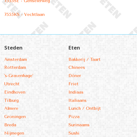
7555SE - Genselerweg
7555KS - Vechtlaan
Steden
Eten
Amsterdam
Bakkerij / Taart
Rotterdam
Chinees
's-Gravenhage'
Döner
Utrecht
Friet
Eindhoven
Indiaas
Tilburg
Italiaans
Almere
Lunch / Ontbijt
Groningen
Pizza
Breda
Surinaams
Nijmegen
Sushi