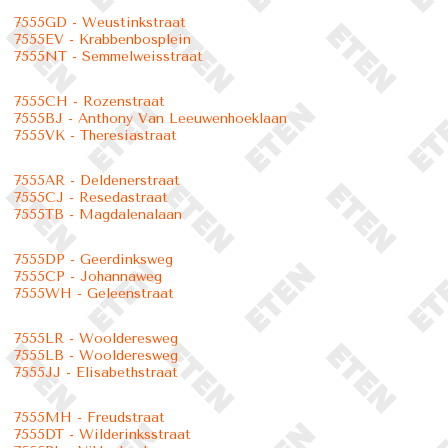
7555GD - Weustinkstraat
7555EV - Krabbenbosplein
7555NT - Semmelweisstraat
7555CH - Rozenstraat
7555BJ - Anthony Van Leeuwenhoeklaan
7555VK - Theresiastraat
7555AR - Deldenerstraat
7555CJ - Resedastraat
7555TB - Magdalenalaan
7555DP - Geerdinksweg
7555CP - Johannaweg
7555WH - Geleenstraat
7555LR - Woolderesweg
7555LB - Woolderesweg
7555JJ - Elisabethstraat
7555MH - Freudstraat
7555DT - Wilderinksstraat