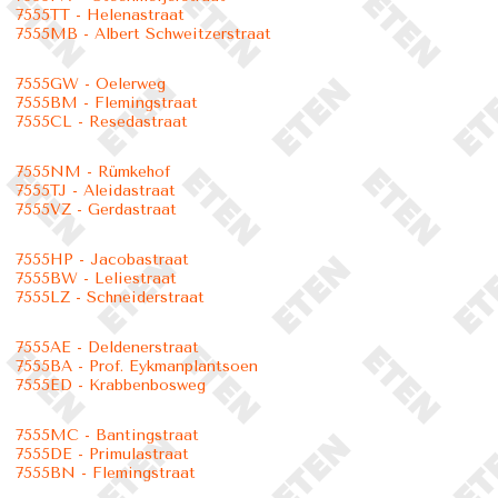
7555TT - Helenastraat
7555MB - Albert Schweitzerstraat
7555GW - Oelerweg
7555BM - Flemingstraat
7555CL - Resedastraat
7555NM - Rümkehof
7555TJ - Aleidastraat
7555VZ - Gerdastraat
7555HP - Jacobastraat
7555BW - Leliestraat
7555LZ - Schneiderstraat
7555AE - Deldenerstraat
7555BA - Prof. Eykmanplantsoen
7555ED - Krabbenbosweg
7555MC - Bantingstraat
7555DE - Primulastraat
7555BN - Flemingstraat