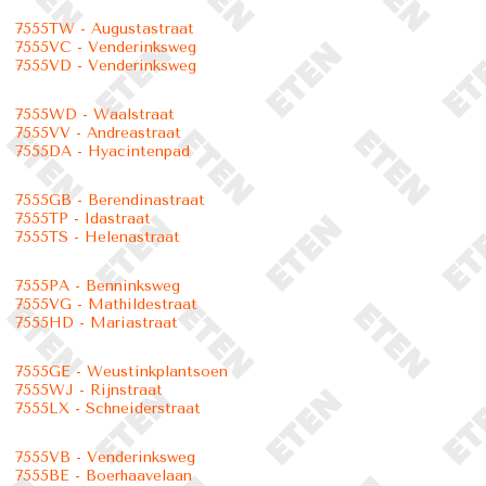
7555TW - Augustastraat
7555VC - Venderinksweg
7555VD - Venderinksweg
7555WD - Waalstraat
7555VV - Andreastraat
7555DA - Hyacintenpad
7555GB - Berendinastraat
7555TP - Idastraat
7555TS - Helenastraat
7555PA - Benninksweg
7555VG - Mathildestraat
7555HD - Mariastraat
7555GE - Weustinkplantsoen
7555WJ - Rijnstraat
7555LX - Schneiderstraat
7555VB - Venderinksweg
7555BE - Boerhaavelaan