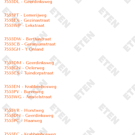
7555DL - Geerdinksweg
7555PT - Lemerijweg
7555EX - Gezinastraat
7555WP - Lekstraat
7555DW - Berthastraat
7555CB - Geraniumstraat
7555GH - 't Onland
7555DM - Geerdinksweg
7555GN - Oelerweg
7555CS - Tuindorpstraat
7555EN - Krabbenbosweg
7555PV - Burenweg
7555WG - Amstelstraat
7555VR - Horstweg
7555DN - Geerdinksweg
7555PC - Haarweg
7555EC - Krabbenbosweg