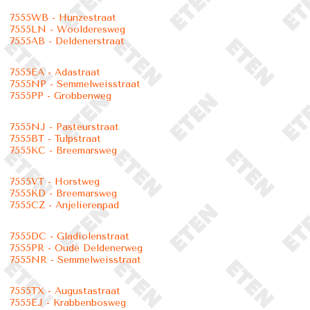
7555WB - Hunzestraat
7555LN - Woolderesweg
7555AB - Deldenerstraat
7555EA - Adastraat
7555NP - Semmelweisstraat
7555PP - Grobbenweg
7555NJ - Pasteurstraat
7555BT - Tulpstraat
7555KC - Breemarsweg
7555VT - Horstweg
7555KD - Breemarsweg
7555CZ - Anjelierenpad
7555DC - Gladiolenstraat
7555PR - Oude Deldenerweg
7555NR - Semmelweisstraat
7555TX - Augustastraat
7555EJ - Krabbenbosweg