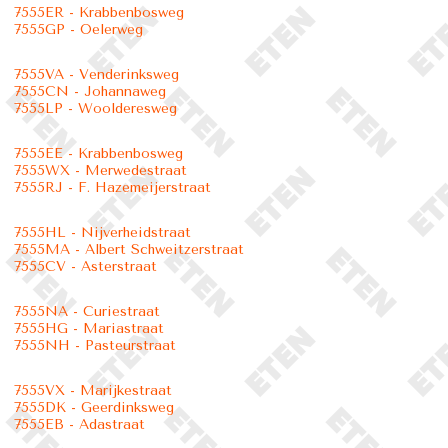
7555ER - Krabbenbosweg
7555GP - Oelerweg
7555VA - Venderinksweg
7555CN - Johannaweg
7555LP - Woolderesweg
7555EE - Krabbenbosweg
7555WX - Merwedestraat
7555RJ - F. Hazemeijerstraat
7555HL - Nijverheidstraat
7555MA - Albert Schweitzerstraat
7555CV - Asterstraat
7555NA - Curiestraat
7555HG - Mariastraat
7555NH - Pasteurstraat
7555VX - Marijkestraat
7555DK - Geerdinksweg
7555EB - Adastraat