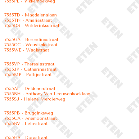
7555PL - Vikkerhoekweg
7555TD - Magdalenalaan
7555TN - Amaliastraat
7555DS - Wilderinksstraat
7555GA - Berendinastraat
7555GC - Weustinkstraat
7555WE - Waalstraat
7555VP - Theresiastraat
7555JP - Catharinastraat
7555MP - Palfijnstraat
7555AL - Deldenerstraat
7555BH - Anthony Van Leeuwenhoeklaan
7555SJ - Helene Mercierweg
7555PB - Brugginksweg
7555CA - Anemoonstraat
7555BV - Leliestraat
7555HS - Dorastraat