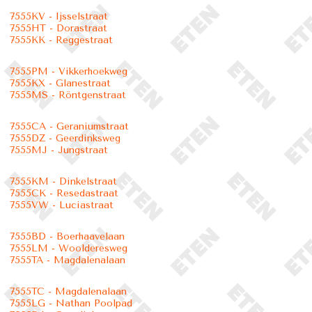
7555KV - Ijsselstraat
7555HT - Dorastraat
7555KK - Reggestraat
7555PM - Vikkerhoekweg
7555KX - Glanestraat
7555MS - Röntgenstraat
7555CA - Geraniumstraat
7555DZ - Geerdinksweg
7555MJ - Jungstraat
7555KM - Dinkelstraat
7555CK - Resedastraat
7555VW - Luciastraat
7555BD - Boerhaavelaan
7555LM - Woolderesweg
7555TA - Magdalenalaan
7555TC - Magdalenalaan
7555LG - Nathan Poolpad