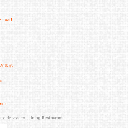
/ Taart
Ontbijt
ms
kens
stelde vragen
Inlog Restaurant