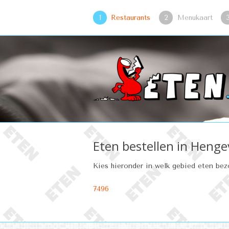
1
Restaurants
2
Menukaart
Eten bestellen in Henge
Kies hieronder in welk gebied eten be
7496