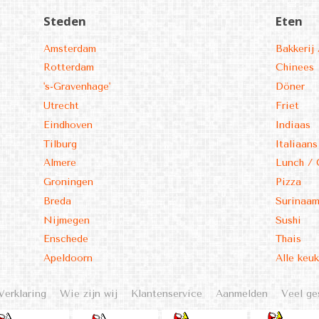
Steden
Eten
Amsterdam
Bakkerij 
Rotterdam
Chinees
's-Gravenhage'
Döner
Utrecht
Friet
Eindhoven
Indiaas
Tilburg
Italiaans
Almere
Lunch / 
Groningen
Pizza
Breda
Surinaa
Nijmegen
Sushi
Enschede
Thais
Apeldoorn
Alle keu
Verklaring
Wie zijn wij
Klantenservice
Aanmelden
Veel ge