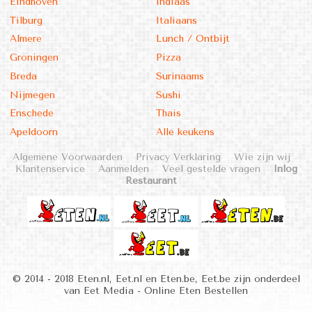
Eindhoven
Indiaas
Tilburg
Italiaans
Almere
Lunch / Ontbijt
Groningen
Pizza
Breda
Surinaams
Nijmegen
Sushi
Enschede
Thais
Apeldoorn
Alle keukens
Algemene Voorwaarden
Privacy Verklaring
Wie zijn wij
Klantenservice
Aanmelden
Veel gestelde vragen
Inlog
Restaurant
© 2014 - 2018 Eten.nl, Eet.nl en Eten.be, Eet.be zijn onderdeel
van Eet Media - Online Eten Bestellen