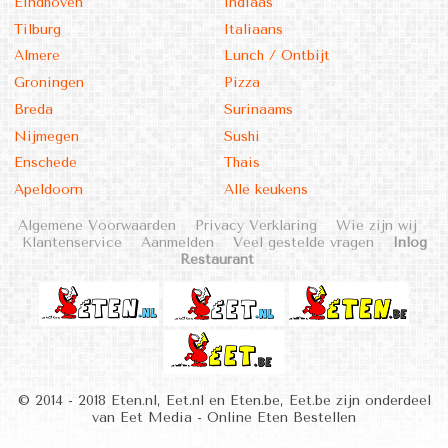
Eindhoven
Indiaas
Tilburg
Italiaans
Almere
Lunch / Ontbijt
Groningen
Pizza
Breda
Surinaams
Nijmegen
Sushi
Enschede
Thais
Apeldoorn
Alle keukens
Algemene Voorwaarden
Privacy Verklaring
Wie zijn wij
Klantenservice
Aanmelden
Veel gestelde vragen
Inlog
Restaurant
© 2014 - 2018 Eten.nl, Eet.nl en Eten.be, Eet.be zijn onderdeel
van Eet Media - Online Eten Bestellen