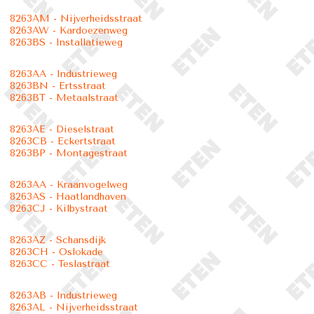
8263AM - Nijverheidsstraat
8263AW - Kardoezenweg
8263BS - Installatieweg
8263AA - Industrieweg
8263BN - Ertsstraat
8263BT - Metaalstraat
8263AE - Dieselstraat
8263CB - Eckertstraat
8263BP - Montagestraat
8263AA - Kraanvogelweg
8263AS - Haatlandhaven
8263CJ - Kilbystraat
8263AZ - Schansdijk
8263CH - Oslokade
8263CC - Teslastraat
8263AB - Industrieweg
8263AL - Nijverheidsstraat