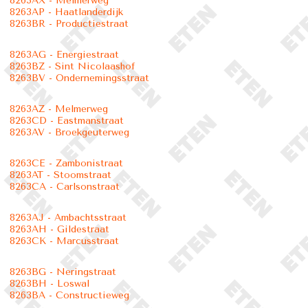
8263AX - Melmerweg
8263AP - Haatlanderdijk
8263BR - Productiestraat
8263AG - Energiestraat
8263BZ - Sint Nicolaashof
8263BV - Ondernemingsstraat
8263AZ - Melmerweg
8263CD - Eastmanstraat
8263AV - Broekgeuterweg
8263CE - Zambonistraat
8263AT - Stoomstraat
8263CA - Carlsonstraat
8263AJ - Ambachtsstraat
8263AH - Gildestraat
8263CK - Marcusstraat
8263BG - Neringstraat
8263BH - Loswal
8263BA - Constructieweg