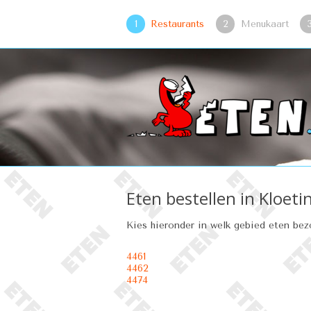
1
Restaurants
2
Menukaart
Eten bestellen in Kloeti
Kies hieronder in welk gebied eten be
4461
4462
4474