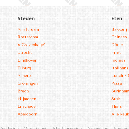
Steden
Eten
Amsterdam
Bakkerij 
Rotterdam
Chinees
's-Gravenhage'
Döner
Utrecht
Friet
Eindhoven
Indiaas
Tilburg
Italiaans
Almere
Lunch / 
Groningen
Pizza
Breda
Surinaa
Nijmegen
Sushi
Enschede
Thais
Apeldoorn
Alle keu
Verklaring
Wie zijn wij
Klantenservice
Aanmelden
Veel ge