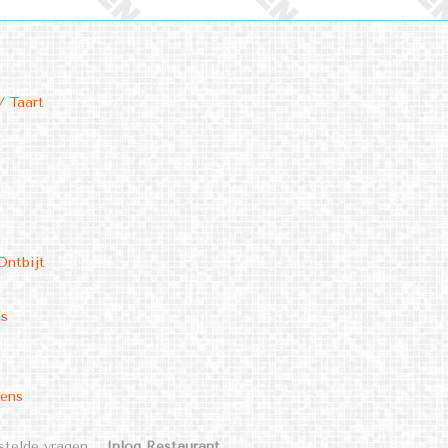
/ Taart
Ontbijt
ms
kens
stelde vragen
Inlog Restaurant