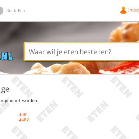
Inlo
3
Bestellen
nge
zorgd moet worden.
4481
4482