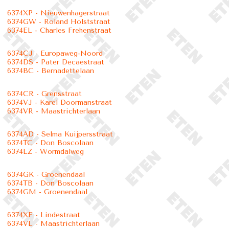
6374XP - Nieuwenhagerstraat
6374GW - Roland Holststraat
6374EL - Charles Frehenstraat
6374CJ - Europaweg-Noord
6374DS - Pater Decaestraat
6374BC - Bernadettelaan
6374CR - Grensstraat
6374VJ - Karel Doormanstraat
6374VR - Maastrichterlaan
6374AD - Selma Kuijpersstraat
6374TC - Don Boscolaan
6374LZ - Wormdalweg
6374GK - Groenendaal
6374TB - Don Boscolaan
6374GM - Groenendaal
6374XE - Lindestraat
6374VL - Maastrichterlaan