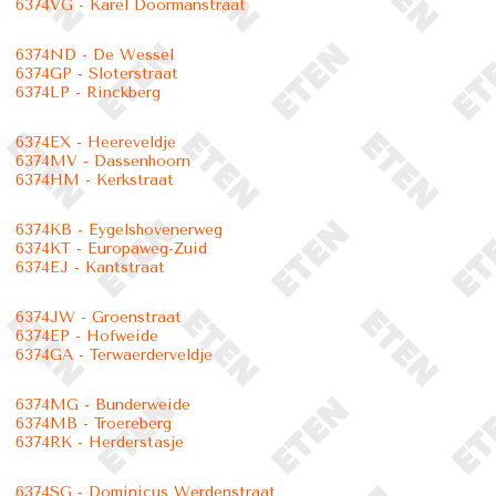
6374VG - Karel Doormanstraat
6374ND - De Wessel
6374GP - Sloterstraat
6374LP - Rinckberg
6374EX - Heereveldje
6374MV - Dassenhoorn
6374HM - Kerkstraat
6374KB - Eygelshovenerweg
6374KT - Europaweg-Zuid
6374EJ - Kantstraat
6374JW - Groenstraat
6374EP - Hofweide
6374GA - Terwaerderveldje
6374MG - Bunderweide
6374MB - Troereberg
6374RK - Herderstasje
6374SG - Dominicus Werdenstraat