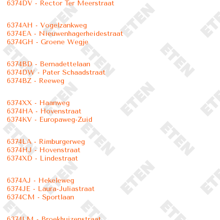
6374DV - Rector Ter Meerstraat
6374AH - Vogelzankweg
6374EA - Nieuwenhagerheidestraat
6374GH - Groene Wegje
6374BD - Bernadettelaan
6374DW - Pater Schaadstraat
6374BZ - Reeweg
6374XX - Haanweg
6374HA - Hovenstraat
6374KV - Europaweg-Zuid
6374LA - Rimburgerweg
6374HJ - Hovenstraat
6374XD - Lindestraat
6374AJ - Hekeleweg
6374JE - Laura-Juliastraat
6374CM - Sportlaan
6374LM - Broekhuizenstraat