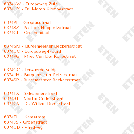
6374KW - Europaweg-Zuid
6374HX - Dr. Marga Klompéstraat
6374PE - Gropiusstraat
6374SZ - Pastoor Huppertzstraat
6374GL - Groenendaal
6374SM - Burgemeester Beckersstraat
6374CC - Europaweg-Noord
6374PG - Mies Van Der Rohestraat
6374GC - Terwaerderveldje
6374JH - Burgemeester Pelzerstraat
6374SP - Burgemeester Beckersstraat
6374TX - Salesianenstraat
6374ST - Martin Cudellstraat
6374GV - Dr. Willem Dreesstraat
6374EH - Kantstraat
6374JS - Groenstraat
6374CD - Vliedweg