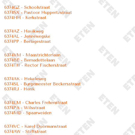
6374GZ - Schoolstraat
6374SX - Pastoor Huppertzstraat
6374HH - Kerkstraat
6374AZ - Havikweg
6374AL - Jennewegske
6374PP - Berlagestraat
6374VM - Maastrichterlaan
6374BE - Bernadettelaan
6374TH - Rector Fischerstraat
6374AK - Hekeleweg
6374SL - Burgemeester Beckersstraat
6374RJ - Herik
6374EM - Charles Frehenstraat
6374PA - Wilsstraat
6374MD - Spaarweiden
6374VC - Karel Doormanstraat
6374AW - Stiftstraat