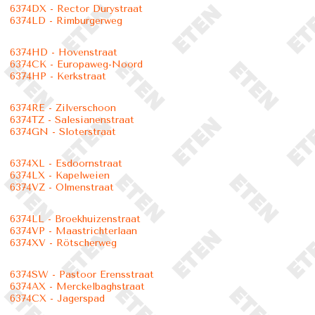
6374DX - Rector Durystraat
6374LD - Rimburgerweg
6374HD - Hovenstraat
6374CK - Europaweg-Noord
6374HP - Kerkstraat
6374RE - Zilverschoon
6374TZ - Salesianenstraat
6374GN - Sloterstraat
6374XL - Esdoornstraat
6374LX - Kapelweien
6374VZ - Olmenstraat
6374LL - Broekhuizenstraat
6374VP - Maastrichterlaan
6374XV - Rötscherweg
6374SW - Pastoor Erensstraat
6374AX - Merckelbaghstraat
6374CX - Jagerspad