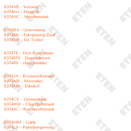
6374AR - Veeweg
6374NJ - Haaselt
6374HC - Hovenstraat
6374BA - Gravenweg
6374KK - Europaweg-Zuid
6374NE - De Tichel
6374TE - Don Boscolaan
6374MX - Dassenhoorn
6374RV - Heggewikke
6374JA - Rooseveltstraat
6374NR - Moershei
6374MK - Eikehof
6374CV - Grensstraat
6374HW - Churchillstraat
6374JC - Rooseveltstraat
6374NM - Gank
6374LS - Palenbergerweg