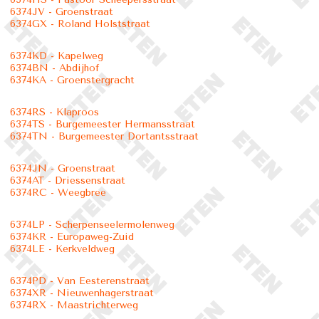
6374JV - Groenstraat
6374GX - Roland Holststraat
6374KD - Kapelweg
6374BN - Abdijhof
6374KA - Groenstergracht
6374RS - Klaproos
6374TS - Burgemeester Hermansstraat
6374TN - Burgemeester Dortantsstraat
6374JN - Groenstraat
6374AT - Driessenstraat
6374RC - Weegbree
6374LP - Scherpenseelermolenweg
6374KR - Europaweg-Zuid
6374LE - Kerkveldweg
6374PD - Van Eesterenstraat
6374XR - Nieuwenhagerstraat
6374RX - Maastrichterweg