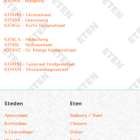
6374RB - Bungweg
6374JM - Groenstraat
6374BB - Gravenweg
6374GG - Korte Hovenstraat
6374CA - Heihofweg
6374BL - Abdissenlaan
6374HZ - Dr. Marga Klompéstraat
6374TM - Generaal Hodgesstraat
6374XN - Nieuwenhagerstraat
Steden
Eten
Amsterdam
Bakkerij / Taart
Rotterdam
Chinees
's-Gravenhage'
Döner