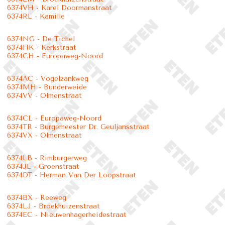
6374VH - Karel Doormanstraat
6374RL - Kamille
6374NG - De Tichel
6374HK - Kerkstraat
6374CH - Europaweg-Noord
6374AC - Vogelzankweg
6374MH - Bunderweide
6374VV - Olmenstraat
6374CL - Europaweg-Noord
6374TR - Burgemeester Dr. Geuljansstraat
6374VX - Olmenstraat
6374LB - Rimburgerweg
6374JL - Groenstraat
6374DT - Herman Van Der Loopstraat
6374BX - Reeweg
6374LJ - Broekhuizenstraat
6374EC - Nieuwenhagerheidestraat