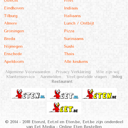
Utrecht
Friet
Eindhoven
Indiaas
Tilburg
Italiaans
Almere
Lunch / Ontbijt
Groningen
Pizza
Breda
Surinaams
Nijmegen
Sushi
Enschede
Thais
Apeldoorn
Alle keukens
Algemene Voorwaarden
Privacy Verklaring
Wie zijn wij
Klantenservice
Aanmelden
Veel gestelde vragen
Inlog
Restaurant
© 2014 - 2018 Eten.nl, Eet.nl en Eten.be, Eet.be zijn onderdeel
van Eet Media - Online Eten Bestellen