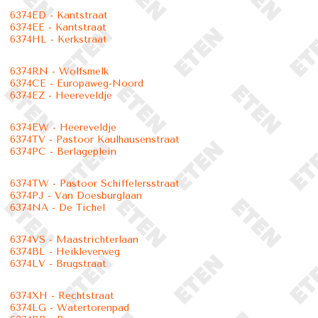
6374ED - Kantstraat
6374EE - Kantstraat
6374HL - Kerkstraat
6374RN - Wolfsmelk
6374CE - Europaweg-Noord
6374EZ - Heereveldje
6374EW - Heereveldje
6374TV - Pastoor Kaulhausenstraat
6374PC - Berlageplein
6374TW - Pastoor Schiffelersstraat
6374PJ - Van Doesburglaan
6374NA - De Tichel
6374VS - Maastrichterlaan
6374BL - Heikleverweg
6374LV - Brugstraat
6374XH - Rechtstraat
6374LG - Watertorenpad