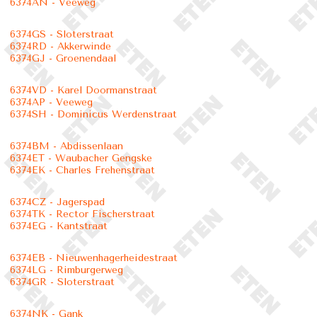
6374AN - Veeweg
6374GS - Sloterstraat
6374RD - Akkerwinde
6374GJ - Groenendaal
6374VD - Karel Doormanstraat
6374AP - Veeweg
6374SH - Dominicus Werdenstraat
6374BM - Abdissenlaan
6374ET - Waubacher Gengske
6374EK - Charles Frehenstraat
6374CZ - Jagerspad
6374TK - Rector Fischerstraat
6374EG - Kantstraat
6374EB - Nieuwenhagerheidestraat
6374LG - Rimburgerweg
6374GR - Sloterstraat
6374NK - Gank