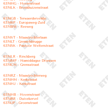
6374HG - Hovenstraat
6374LK - Broekhuizenstraat
6374GB - Terwaerderveldje
6374KP - Europaweg-Zuid
6374BW - Reeweg
6374VT - Maastrichterlaan
6374LT - Gremelsbrugge
6374SK - Pastoor Welterstraat
6374LR - Rinckberg
6374MP - Namiddagse Driessen
6374CN - Grensstraat
6374RZ - Maastrichterweg
6374HN - Kerkstraat
6374HJ - Kerkstraat
6374HB - Hovenstraat
6374RR - Duivekervel
6374JP - Groenstraat