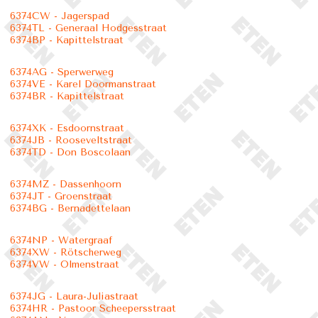
6374CW - Jagerspad
6374TL - Generaal Hodgesstraat
6374BP - Kapittelstraat
6374AG - Sperwerweg
6374VE - Karel Doormanstraat
6374BR - Kapittelstraat
6374XK - Esdoornstraat
6374JB - Rooseveltstraat
6374TD - Don Boscolaan
6374MZ - Dassenhoorn
6374JT - Groenstraat
6374BG - Bernadettelaan
6374NP - Watergraaf
6374XW - Rötscherweg
6374VW - Olmenstraat
6374JG - Laura-Juliastraat
6374HR - Pastoor Scheepersstraat