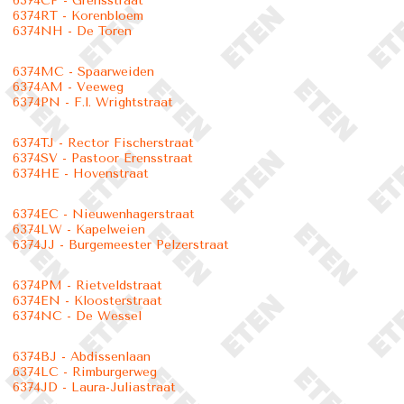
6374CP - Grensstraat
6374RT - Korenbloem
6374NH - De Toren
6374MC - Spaarweiden
6374AM - Veeweg
6374PN - F.l. Wrightstraat
6374TJ - Rector Fischerstraat
6374SV - Pastoor Erensstraat
6374HE - Hovenstraat
6374EC - Nieuwenhagerstraat
6374LW - Kapelweien
6374JJ - Burgemeester Pelzerstraat
6374PM - Rietveldstraat
6374EN - Kloosterstraat
6374NC - De Wessel
6374BJ - Abdissenlaan
6374LC - Rimburgerweg
6374JD - Laura-Juliastraat