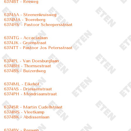
6374BT - Reeweg
6374AA - Steenenkruisweg
6374MA - Troereberg
6374HV - Pastoor Scheepersstraat
6374TG - Accacialaan
6374JK - Groenstraat
6374TT - Pastoor Jos Petersstraat
6374PL - Van Doesburglaan
6374BH - Thornsestraat
6374BS - Buizerdweg
6374ML - Eikehof
6374AS - Driessenstraat
6374PH - Mondriaanstraat
6374SR - Martin Cudellstraat
6374NS - Vleetkamp
6374BK - Abdissenlaan
6374BV - Reeweg