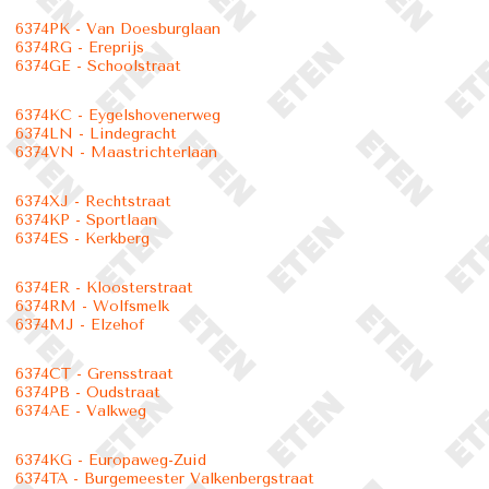
6374PK - Van Doesburglaan
6374RG - Ereprijs
6374GE - Schoolstraat
6374KC - Eygelshovenerweg
6374LN - Lindegracht
6374VN - Maastrichterlaan
6374XJ - Rechtstraat
6374KP - Sportlaan
6374ES - Kerkberg
6374ER - Kloosterstraat
6374RM - Wolfsmelk
6374MJ - Elzehof
6374CT - Grensstraat
6374PB - Oudstraat
6374AE - Valkweg
6374KG - Europaweg-Zuid
6374TA - Burgemeester Valkenbergstraat