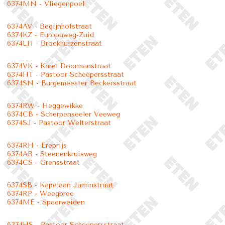
6374MN - Vliegenpoel
6374AV - Begijnhofstraat
6374KZ - Europaweg-Zuid
6374LH - Broekhuizenstraat
6374VK - Karel Doormanstraat
6374HT - Pastoor Scheepersstraat
6374SN - Burgemeester Beckersstraat
6374RW - Heggewikke
6374CB - Scherpenseeler Veeweg
6374SJ - Pastoor Welterstraat
6374RH - Ereprijs
6374AB - Steenenkruisweg
6374CS - Grensstraat
6374SB - Kapelaan Jaminstraat
6374RP - Weegbree
6374ME - Spaarweiden
6374HS - Pastoor Scheepersstraat