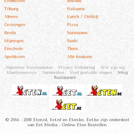
Eindhoven
Indiaas
Tilburg
Italiaans
Almere
Lunch / Ontbijt
Groningen
Pizza
Breda
Surinaams
Nijmegen
Sushi
Enschede
Thais
Apeldoorn
Alle keukens
Algemene Voorwaarden
Privacy Verklaring
Wie zijn wij
Klantenservice
Aanmelden
Veel gestelde vragen
Inlog
Restaurant
© 2014 - 2018 Eten.nl, Eet.nl en Eten.be, Eet.be zijn onderdeel
van Eet Media - Online Eten Bestellen