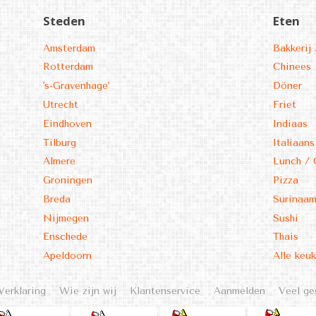
Steden
Eten
Amsterdam
Bakkerij 
Rotterdam
Chinees
's-Gravenhage'
Döner
Utrecht
Friet
Eindhoven
Indiaas
Tilburg
Italiaans
Almere
Lunch / 
Groningen
Pizza
Breda
Surinaa
Nijmegen
Sushi
Enschede
Thais
Apeldoorn
Alle keu
Verklaring
Wie zijn wij
Klantenservice
Aanmelden
Veel ge