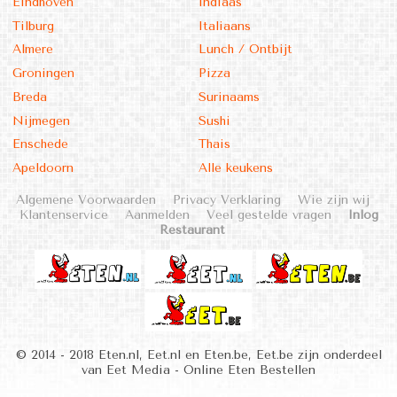
Eindhoven
Indiaas
Tilburg
Italiaans
Almere
Lunch / Ontbijt
Groningen
Pizza
Breda
Surinaams
Nijmegen
Sushi
Enschede
Thais
Apeldoorn
Alle keukens
Algemene Voorwaarden
Privacy Verklaring
Wie zijn wij
Klantenservice
Aanmelden
Veel gestelde vragen
Inlog
Restaurant
© 2014 - 2018 Eten.nl, Eet.nl en Eten.be, Eet.be zijn onderdeel
van Eet Media - Online Eten Bestellen