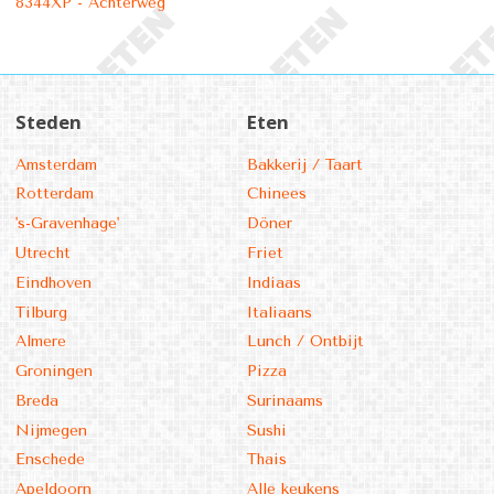
8344XP - Achterweg
Steden
Eten
Amsterdam
Bakkerij / Taart
Rotterdam
Chinees
's-Gravenhage'
Döner
Utrecht
Friet
Eindhoven
Indiaas
Tilburg
Italiaans
Almere
Lunch / Ontbijt
Groningen
Pizza
Breda
Surinaams
Nijmegen
Sushi
Enschede
Thais
Apeldoorn
Alle keukens