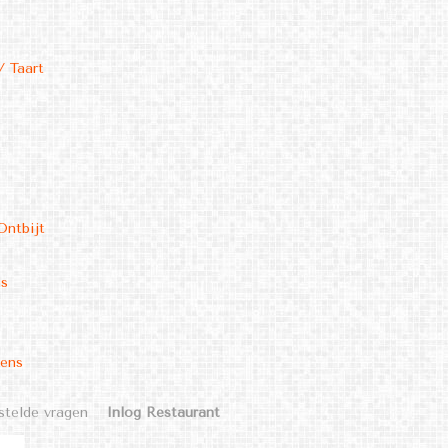
/ Taart
Ontbijt
ms
kens
stelde vragen
Inlog Restaurant