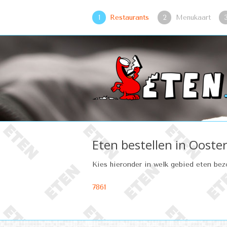
1
Restaurants
2
Menukaart
Eten bestellen in Ooste
Kies hieronder in welk gebied eten be
7861