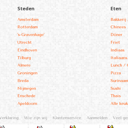
Steden
Eten
Amsterdam
Bakkerij 
Rotterdam
Chinees
's-Gravenhage'
Döner
Utrecht
Friet
Eindhoven
Indiaas
Tilburg
Italiaans
Almere
Lunch / 
Groningen
Pizza
Breda
Surinaa
Nijmegen
Sushi
Enschede
Thais
Apeldoorn
Alle keu
Verklaring
Wie zijn wij
Klantenservice
Aanmelden
Veel ge