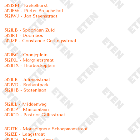
5121SM - Krekelhorst
5121EW - Pieter Breughelhof
5121WJ - Jan Steenstraat
5121LB - Spoorlaan Zuid
5121RT - Doornbos
5121ZP - Constance Gerlingsstraat
5121BG - Oranjeplein
5121XL - Margrietstraat
5121HX - Thorbeckeplein
5121LR - Julianastraat
5121VD - Brabantpark
5121HB - Statenlaan
5121LL - Middenweg
5121CP - Mimosalaan
5121CD - Pastoor Gillisstraat
5121TK - Monseigneur Schaepmanstraat
5121ZE - Laagstraat
5121CS - Mangrovelaan