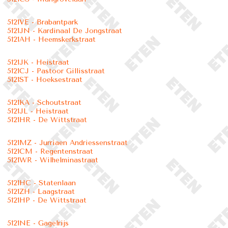
5121VE - Brabantpark
5121JN - Kardinaal De Jongstraat
5121AH - Heemskerkstraat
5121JK - Heistraat
5121CJ - Pastoor Gillisstraat
5121ST - Hoeksestraat
5121KA - Schoutstraat
5121JL - Heistraat
5121HR - De Wittstraat
5121MZ - Jurriaen Andriessenstraat
5121CM - Regentenstraat
5121WR - Wilhelminastraat
5121HC - Statenlaan
5121ZH - Laagstraat
5121HP - De Wittstraat
5121NE - Gagelrijs