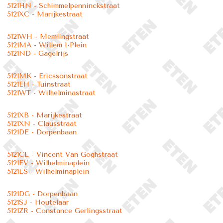
5121HN - Schimmelpenninckstraat
5121XC - Marijkestraat
5121WH - Memlingstraat
5121MA - Willem I-Plein
5121ND - Gagelrijs
5121MK - Ericssonstraat
5121EH - Tuinstraat
5121WT - Wilhelminastraat
5121XB - Marijkestraat
5121XN - Clausstraat
5121DE - Dorpenbaan
5121CL - Vincent Van Goghstraat
5121EV - Wilhelminaplein
5121ES - Wilhelminaplein
5121DG - Dorpenbaan
5121SJ - Houtelaar
5121ZR - Constance Gerlingsstraat