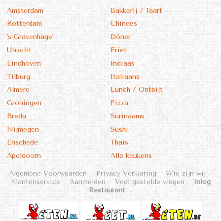
Amsterdam
Bakkerij / Taart
Rotterdam
Chinees
's-Gravenhage'
Döner
Utrecht
Friet
Eindhoven
Indiaas
Tilburg
Italiaans
Almere
Lunch / Ontbijt
Groningen
Pizza
Breda
Surinaams
Nijmegen
Sushi
Enschede
Thais
Apeldoorn
Alle keukens
Algemene Voorwaarden
Privacy Verklaring
Wie zijn wij
Klantenservice
Aanmelden
Veel gestelde vragen
Inlog
Restaurant