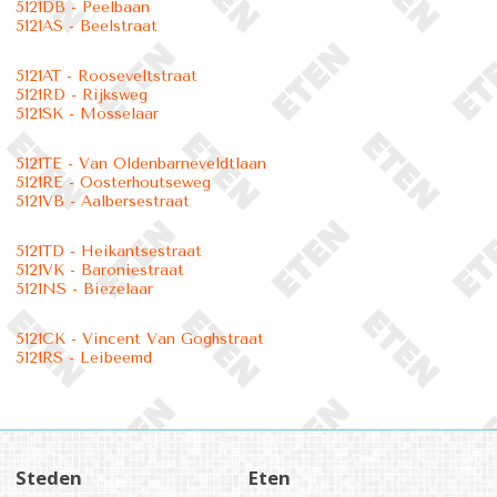
5121DB - Peelbaan
5121AS - Beelstraat
5121AT - Rooseveltstraat
5121RD - Rijksweg
5121SK - Mosselaar
5121TE - Van Oldenbarneveldtlaan
5121RE - Oosterhoutseweg
5121VB - Aalbersestraat
5121TD - Heikantsestraat
5121VK - Baroniestraat
5121NS - Biezelaar
5121CK - Vincent Van Goghstraat
5121RS - Leibeemd
Steden
Eten