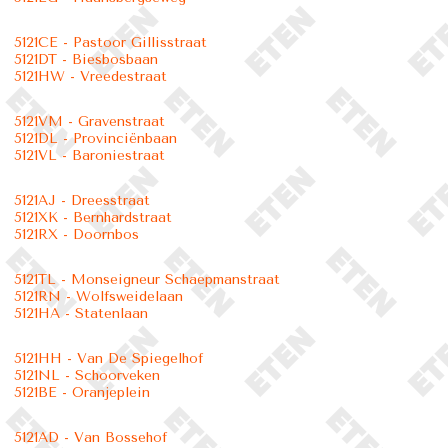
5121CE - Pastoor Gillisstraat
5121DT - Biesbosbaan
5121HW - Vreedestraat
5121VM - Gravenstraat
5121DL - Provinciënbaan
5121VL - Baroniestraat
5121AJ - Dreesstraat
5121XK - Bernhardstraat
5121RX - Doornbos
5121TL - Monseigneur Schaepmanstraat
5121RN - Wolfsweidelaan
5121HA - Statenlaan
5121HH - Van De Spiegelhof
5121NL - Schoorveken
5121BE - Oranjeplein
5121AD - Van Bossehof