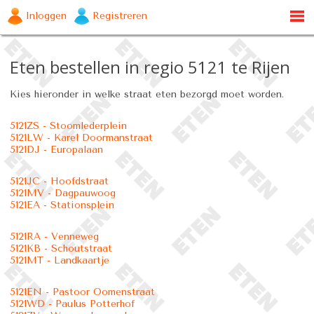
Inloggen
Registreren
Eten bestellen in regio 5121 te Rijen
Kies hieronder in welke straat eten bezorgd moet worden.
5121ZS - Stoomlederplein
5121LW - Karel Doormanstraat
5121DJ - Europalaan
5121JC - Hoofdstraat
5121MV - Dagpauwoog
5121EA - Stationsplein
5121RA - Venneweg
5121KB - Schoutstraat
5121MT - Landkaartje
5121EN - Pastoor Oomenstraat
5121WD - Paulus Potterhof