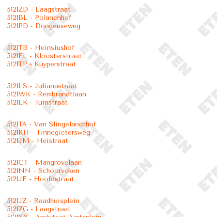
5121ZD - Laagstraat
5121BL - Polanenhof
5121PD - Dongenseweg
5121TB - Heinsiushof
5121EL - Kloosterstraat
5121TP - Kuyperstraat
5121LS - Julianastraat
5121WK - Rembrandtlaan
5121EK - Tuinstraat
5121TA - Van Slingelandthof
5121RH - Tinnegietersweg
5121JM - Heistraat
5121CT - Mangrovelaan
5121NN - Schoorveken
5121JE - Hoofdstraat
5121JZ - Raadhuisplein
5121ZG - Laagstraat