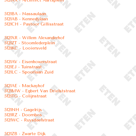
5121XX - Architect Aartsplein
5121BA - Nassaulaan
5121AB - Kennedylaan
5121CH - Pastoor Gillisstraat
5121XR - Willem Alexanderhof
5121ZT - Stoomlederplein
5121KC - Looiersveld
5121AV - Eisenhowerstraat
5121EJ - Tuinstraat
5121LC - Spoorlaan Zuid
5121AE - Mackayhof
5121MW - Egbert Van Drielststraat
5121TG - Colijnstraat
5121NH - Gagelrijs
5121RZ - Doornbos
5121WC - Ruysdaelstraat
5121ZB - Zwarte Dijk