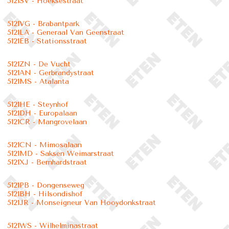
5121SV - Hoeksestraat
5121VG - Brabantpark
5121LA - Generaal Van Geenstraat
5121EB - Stationsstraat
5121ZN - De Vucht
5121AN - Gerbrandystraat
5121MS - Atalanta
5121HE - Steynhof
5121DH - Europalaan
5121CR - Mangrovelaan
5121CN - Mimosalaan
5121MD - Saksen Weimarstraat
5121XJ - Bernhardstraat
5121PB - Dongenseweg
5121BH - Hilsondishof
5121JR - Monseigneur Van Hooydonkstraat
5121WS - Wilhelminastraat