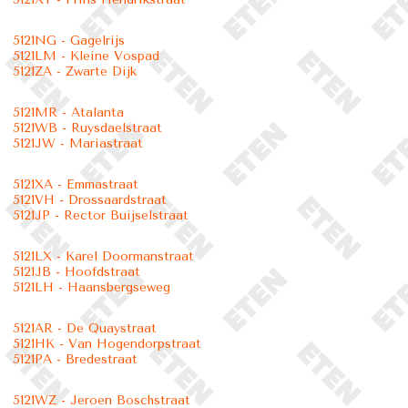
5121NG - Gagelrijs
5121LM - Kleine Vospad
5121ZA - Zwarte Dijk
5121MR - Atalanta
5121WB - Ruysdaelstraat
5121JW - Mariastraat
5121XA - Emmastraat
5121VH - Drossaardstraat
5121JP - Rector Buijselstraat
5121LX - Karel Doormanstraat
5121JB - Hoofdstraat
5121LH - Haansbergseweg
5121AR - De Quaystraat
5121HK - Van Hogendorpstraat
5121PA - Bredestraat
5121WZ - Jeroen Boschstraat