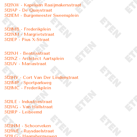
5121XW - Kapelaan Raaijmakersstraat
5121AP - De Quaystraat
5121EM - Burgemeester Sweensplein
5121MB - Frederikplein
5121XM - Margrietstraat
5121EP - Pius X-Straat
5121XH - Beatrixstraat
5121XZ - Architect Aartsplein
5121JV - Mariastraat
5121HV - Cort Van Der Lindenstraat
5121MP - Sportparkweg
5121MC - Frederikplein
5121LE - Industriestraat
5121AG - Van Hallstraat
5121RP - Leibeemd
5121NM - Schoorveken
5121WE - Ruysdaelstraat
5121LG - Haansbergseweg