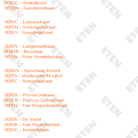
5121GC - Krekelhorst
5121DN - Gerolsteinbaan
5121VC - Leuvenstraat
5121TN - Verschuurstraat
5121VA - Goselingstraat
5121DV - Langstraatbaan
5121NR - Biezelaar
5121XS - Prins Hendrikstraat
5121WV - Spoorlaan Noord
5121TS - Wethouder Noijhof
5121EC - Stationsstraat
5121DK - Provinciënbaan
5121CB - Pastoor Gillisstraat
5121HJ - Van Hogendorpstraat
5121ZK - De Vucht
5121AK - Van Houtenstraat
5121AC - Kennedylaan