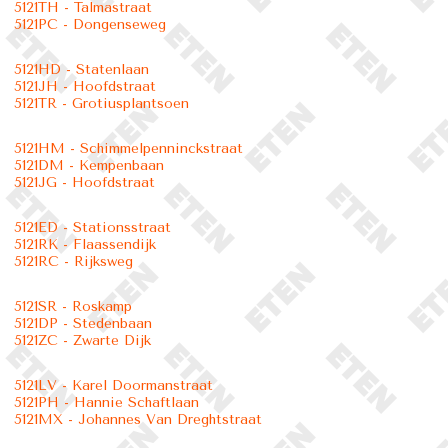
5121TH - Talmastraat
5121PC - Dongenseweg
5121HD - Statenlaan
5121JH - Hoofdstraat
5121TR - Grotiusplantsoen
5121HM - Schimmelpenninckstraat
5121DM - Kempenbaan
5121JG - Hoofdstraat
5121ED - Stationsstraat
5121RK - Flaassendijk
5121RC - Rijksweg
5121SR - Roskamp
5121DP - Stedenbaan
5121ZC - Zwarte Dijk
5121LV - Karel Doormanstraat
5121PH - Hannie Schaftlaan
5121MX - Johannes Van Dreghtstraat