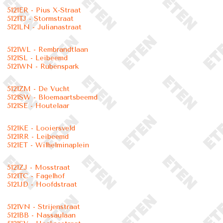
5121ER - Pius X-Straat
5121TJ - Stormstraat
5121LN - Julianastraat
5121WL - Rembrandtlaan
5121SL - Leibeemd
5121WN - Rubenspark
5121ZM - De Vucht
5121SW - Bloemaartsbeemd
5121SE - Houtelaar
5121KE - Looiersveld
5121RR - Leibeemd
5121ET - Wilhelminaplein
5121ZJ - Mosstraat
5121TC - Fagelhof
5121JD - Hoofdstraat
5121VN - Strijenstraat
5121BB - Nassaulaan