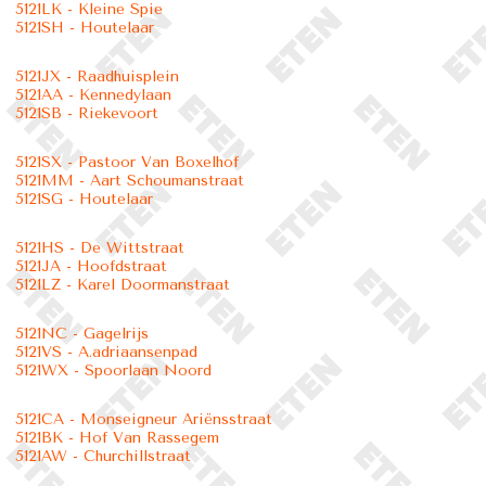
5121LK - Kleine Spie
5121SH - Houtelaar
5121JX - Raadhuisplein
5121AA - Kennedylaan
5121SB - Riekevoort
5121SX - Pastoor Van Boxelhof
5121MM - Aart Schoumanstraat
5121SG - Houtelaar
5121HS - De Wittstraat
5121JA - Hoofdstraat
5121LZ - Karel Doormanstraat
5121NC - Gagelrijs
5121VS - A.adriaansenpad
5121WX - Spoorlaan Noord
5121CA - Monseigneur Ariënsstraat
5121BK - Hof Van Rassegem
5121AW - Churchillstraat