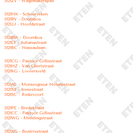
5121ZV - Wagemakerspad
5121NK - Schoorveken
5121RV - Doornbos
5121JJ - Hoofdstraat
5121RW - Doornbos
5121LT - Julianastraat
5121BC - Nassaulaan
5121CG - Pastoor Gillisstraat
5121HZ - Van Ghertstraat
5121KG - Looiersveld
5121AL - Monseigneur Nolensstraat
5121XE - Irenestraat
5121SC - Riekevoort
5121PE - Bredestraat
5121CC - Pastoor Gillisstraat
5121WG - Memlingstraat
5121XG - Beatrixstraat