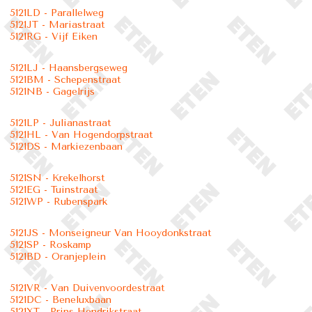
5121LD - Parallelweg
5121JT - Mariastraat
5121RG - Vijf Eiken
5121LJ - Haansbergseweg
5121BM - Schepenstraat
5121NB - Gagelrijs
5121LP - Julianastraat
5121HL - Van Hogendorpstraat
5121DS - Markiezenbaan
5121SN - Krekelhorst
5121EG - Tuinstraat
5121WP - Rubenspark
5121JS - Monseigneur Van Hooydonkstraat
5121SP - Roskamp
5121BD - Oranjeplein
5121VR - Van Duivenvoordestraat
5121DC - Beneluxbaan
5121XT - Prins Hendrikstraat