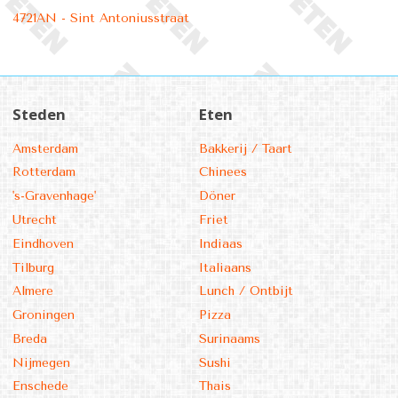
4721AN - Sint Antoniusstraat
Steden
Eten
Amsterdam
Bakkerij / Taart
Rotterdam
Chinees
's-Gravenhage'
Döner
Utrecht
Friet
Eindhoven
Indiaas
Tilburg
Italiaans
Almere
Lunch / Ontbijt
Groningen
Pizza
Breda
Surinaams
Nijmegen
Sushi
Enschede
Thais