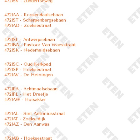
4721SV - Zundertseweg
4721AA - Roosendaalsebaan
4721ST - Scherpenbergsebaan
4721AD - Zoeksestraat
4721SL - Antwerpsebaan
4721BA - Pastoor Van Waesstraat
4721SK - Nederheidsebaan
4721SC - Oud Kerkpad
4721SP - Hoeksestraat
4721AV - De Heiningen
4721PA - Achtmaalsebaan
4721PL - Het Dreefje
4721AW - Huisakker
4721AL - Sint Antoniusstraat
4721AT - Zoeksedijk
4721AZ - Den Aanwas
4721AB - Hoeksestraat