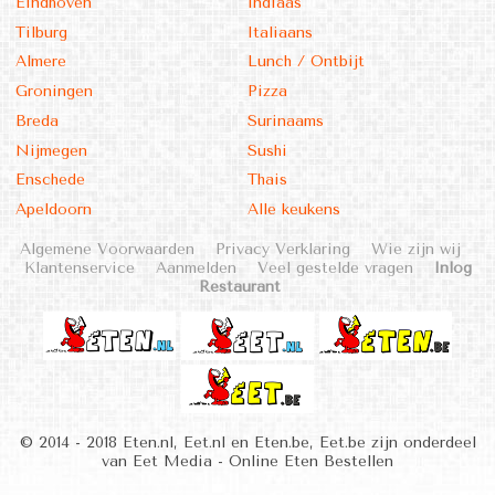
Eindhoven
Indiaas
Tilburg
Italiaans
Almere
Lunch / Ontbijt
Groningen
Pizza
Breda
Surinaams
Nijmegen
Sushi
Enschede
Thais
Apeldoorn
Alle keukens
Algemene Voorwaarden
Privacy Verklaring
Wie zijn wij
Klantenservice
Aanmelden
Veel gestelde vragen
Inlog
Restaurant
© 2014 - 2018 Eten.nl, Eet.nl en Eten.be, Eet.be zijn onderdeel
van Eet Media - Online Eten Bestellen