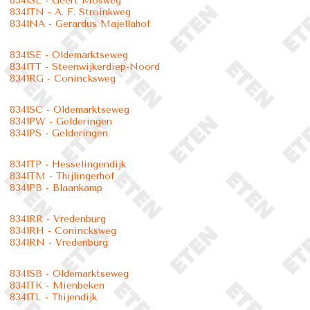
8341SL - Geert Mosweg
8341TN - A. F. Stroinkweg
8341NA - Gerardus Majellahof
8341SE - Oldemarktseweg
8341TT - Steenwijkerdiep-Noord
8341RG - Conincksweg
8341SC - Oldemarktseweg
8341PW - Gelderingen
8341PS - Gelderingen
8341TP - Hesselingendijk
8341TM - Thijlingerhof
8341PB - Blaankamp
8341RR - Vredenburg
8341RH - Conincksweg
8341RN - Vredenburg
8341SB - Oldemarktseweg
8341TK - Mienbeken
8341TL - Thijendijk