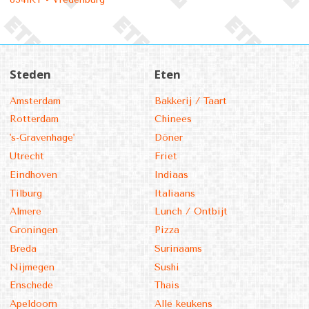
Steden
Eten
Amsterdam
Bakkerij / Taart
Rotterdam
Chinees
's-Gravenhage'
Döner
Utrecht
Friet
Eindhoven
Indiaas
Tilburg
Italiaans
Almere
Lunch / Ontbijt
Groningen
Pizza
Breda
Surinaams
Nijmegen
Sushi
Enschede
Thais
Apeldoorn
Alle keukens