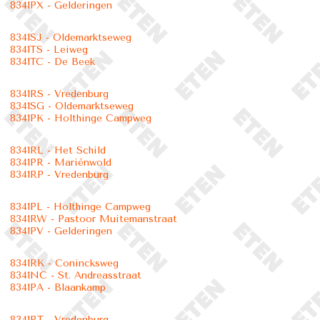
8341PX - Gelderingen
8341SJ - Oldemarktseweg
8341TS - Leiweg
8341TC - De Beek
8341RS - Vredenburg
8341SG - Oldemarktseweg
8341PK - Holthinge Campweg
8341RL - Het Schild
8341PR - Mariënwold
8341RP - Vredenburg
8341PL - Holthinge Campweg
8341RW - Pastoor Muitemanstraat
8341PV - Gelderingen
8341RK - Conincksweg
8341NC - St. Andreasstraat
8341PA - Blaankamp
8341RT - Vredenburg