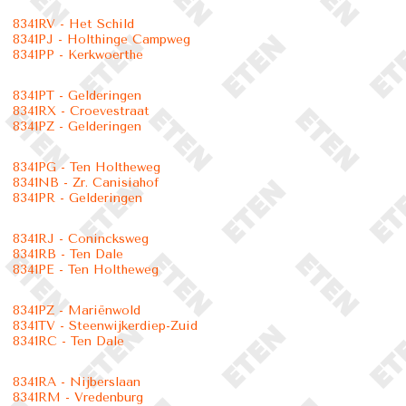
8341RV - Het Schild
8341PJ - Holthinge Campweg
8341PP - Kerkwoerthe
8341PT - Gelderingen
8341RX - Croevestraat
8341PZ - Gelderingen
8341PG - Ten Holtheweg
8341NB - Zr. Canisiahof
8341PR - Gelderingen
8341RJ - Conincksweg
8341RB - Ten Dale
8341PE - Ten Holtheweg
8341PZ - Mariënwold
8341TV - Steenwijkerdiep-Zuid
8341RC - Ten Dale
8341RA - Nijberslaan
8341RM - Vredenburg