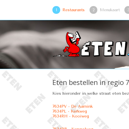
1
Restaurants
2
Menukaart
Eten bestellen in regio 7
Kies hieronder in welke straat eten be
7634PV - De Aarnink
7634PL - Kerkweg
7634RH - Kooiweg