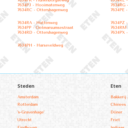
7634PK - Hunenborgseweg
7634RL 
7634PJ - Hooimatenweg
7634RG -
7634RC - Ottershagenweg
7634PE -
7634RA - Huttenweg
7634PZ 
7634PP - Ootmarsumsestraat
7634RM 
7634RD - Ottershagenweg
7634PX 
7634PH - Harseveldweg
Steden
Eten
Amsterdam
Bakkerij 
Rotterdam
Chinees
's-Gravenhage'
Döner
Utrecht
Friet
Eindhoven
Indiaas