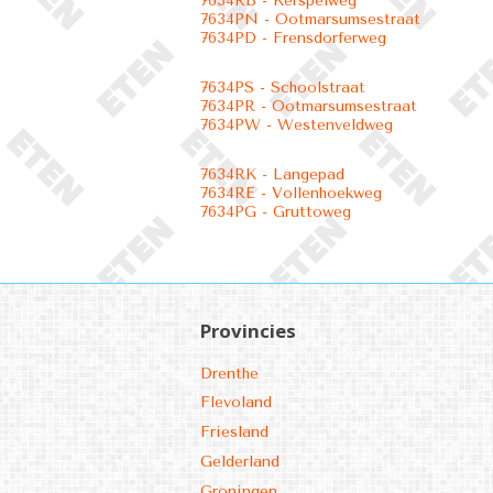
7634RB - Kerspelweg
7634PN - Ootmarsumsestraat
7634PD - Frensdorferweg
7634PS - Schoolstraat
7634PR - Ootmarsumsestraat
7634PW - Westenveldweg
7634RK - Langepad
7634RE - Vollenhoekweg
7634PG - Gruttoweg
Provincies
Drenthe
Flevoland
Friesland
Gelderland
Groningen