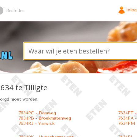
Inlo
3
Bestellen
634 te Tilligte
zorgd moet worden.
7634PC - Damweg
7634PT -
7634PB - Broekmatenweg
7634PA 
7634RJ - Varwick
7634PM 