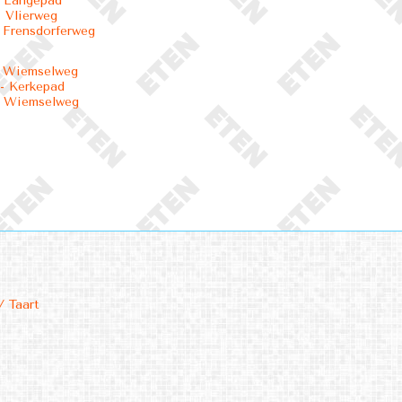
- Langepad
 Vlierweg
 Frensdorferweg
- Wiemselweg
- Kerkepad
- Wiemselweg
/ Taart