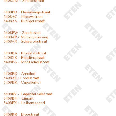
5408XM - Schoolstraat
5408PD - Haverkampstraat
5408AG - Nieuwstraat
5408AA - Rudigerstraat
5408PW - Zandstraat
5408AP - Maaymanseweg
5408AX - Schadronstraat
5408BA - Kloosterstraat
5408XK - Rendierstraat
5408PA - Maatseheistraat
5408BD - Annahof
5408AT - Forelstraat
5408BK - Capellerhof
5408RV - Lagenheuvelstraat
5408BH - Eiment
5408PX - Heikantsepad
5408RR - Breestraat