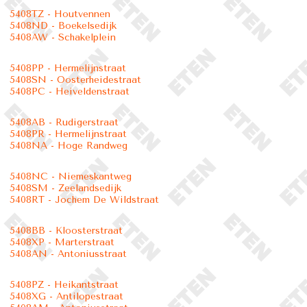
5408TZ - Houtvennen
5408ND - Boekelsedijk
5408AW - Schakelplein
5408PP - Hermelijnstraat
5408SN - Oosterheidestraat
5408PC - Heiveldenstraat
5408AB - Rudigerstraat
5408PR - Hermelijnstraat
5408NA - Hoge Randweg
5408NC - Niemeskantweg
5408SM - Zeelandsedijk
5408RT - Jochem De Wildstraat
5408BB - Kloosterstraat
5408XP - Marterstraat
5408AN - Antoniusstraat
5408PZ - Heikantstraat
5408XG - Antilopestraat