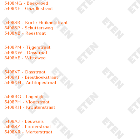
5408NG - Beekvloed
5408XE - Gazellestraat
5408SR - Korte Heikantstraat
5408SP - Schuttersweg
5408XB - Reestraat
5408PN - Tijgerstraat
5408XW - Dasstraat
5408AE - Witteweg
5408XT - Dasstraat
5408PT - Biesthoekstraat
5408XH - Antilopestraat
5408RG - Lagedijk
5408PH - Vloetstraat
5408RH - Kroatenstraat
5408AJ - Eeuwsels
5408SZ - Looierstraat
5408XR - Marterstraat