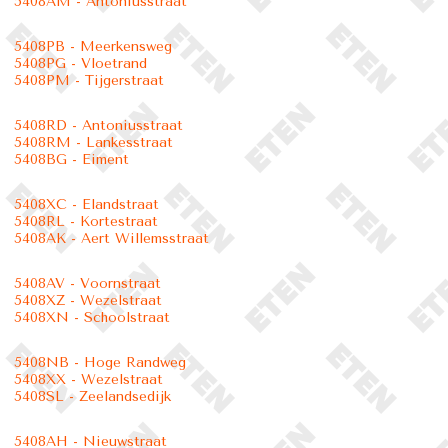
5408AM - Antoniusstraat
5408PB - Meerkensweg
5408PG - Vloetrand
5408PM - Tijgerstraat
5408RD - Antoniusstraat
5408RM - Lankesstraat
5408BG - Eiment
5408XC - Elandstraat
5408RL - Kortestraat
5408AK - Aert Willemsstraat
5408AV - Voornstraat
5408XZ - Wezelstraat
5408XN - Schoolstraat
5408NB - Hoge Randweg
5408XX - Wezelstraat
5408SL - Zeelandsedijk
5408AH - Nieuwstraat