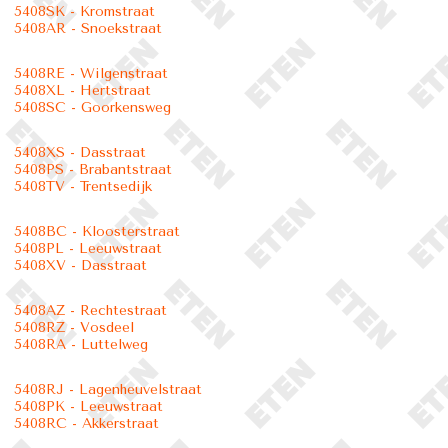
5408SK - Kromstraat
5408AR - Snoekstraat
5408RE - Wilgenstraat
5408XL - Hertstraat
5408SC - Goorkensweg
5408XS - Dasstraat
5408PS - Brabantstraat
5408TV - Trentsedijk
5408BC - Kloosterstraat
5408PL - Leeuwstraat
5408XV - Dasstraat
5408AZ - Rechtestraat
5408RZ - Vosdeel
5408RA - Luttelweg
5408RJ - Lagenheuvelstraat
5408PK - Leeuwstraat
5408RC - Akkerstraat