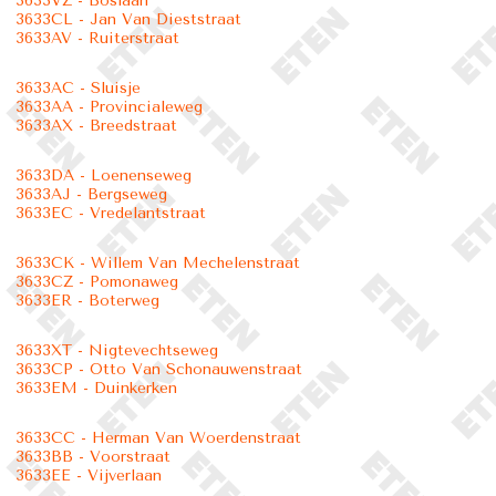
3633VZ - Boslaan
3633CL - Jan Van Dieststraat
3633AV - Ruiterstraat
3633AC - Sluisje
3633AA - Provincialeweg
3633AX - Breedstraat
3633DA - Loenenseweg
3633AJ - Bergseweg
3633EC - Vredelantstraat
3633CK - Willem Van Mechelenstraat
3633CZ - Pomonaweg
3633ER - Boterweg
3633XT - Nigtevechtseweg
3633CP - Otto Van Schonauwenstraat
3633EM - Duinkerken
3633CC - Herman Van Woerdenstraat
3633BB - Voorstraat
3633EE - Vijverlaan