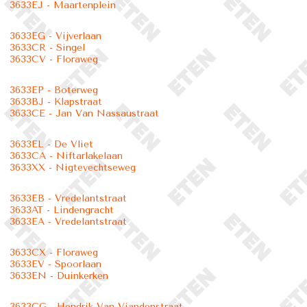
3633EJ - Maartenplein
3633EG - Vijverlaan
3633CR - Singel
3633CV - Floraweg
3633EP - Boterweg
3633BJ - Klapstraat
3633CE - Jan Van Nassaustraat
3633EL - De Vliet
3633CA - Niftarlakelaan
3633XX - Nigtevechtseweg
3633EB - Vredelantstraat
3633AT - Lindengracht
3633EA - Vredelantstraat
3633CX - Floraweg
3633EV - Spoorlaan
3633EN - Duinkerken
3633CG - Hendrik Van Viandenstraat