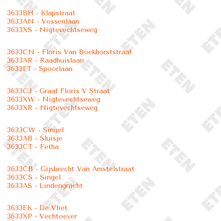
3633BH - Klapstraat
3633AN - Vossenlaan
3633XS - Nigtevechtseweg
3633CN - Floris Van Boekhorststraat
3633AR - Raadhuislaan
3633ET - Spoorlaan
3633CJ - Graaf Floris V Straat
3633XW - Nigtevechtseweg
3633XR - Nigtevechtseweg
3633CW - Singel
3633AB - Sluisje
3633CT - Fetha
3633CB - Gijsbrecht Van Amstelstraat
3633CS - Singel
3633AS - Lindengracht
3633EK - De Vliet
3633XP - Vechtoever