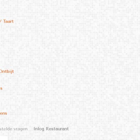
/ Taart
Ontbijt
ms
kens
stelde vragen
Inlog Restaurant