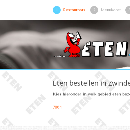
1
Restaurants
2
Menukaart
Eten bestellen in Zwind
Kies hieronder in welk gebied eten be
7864