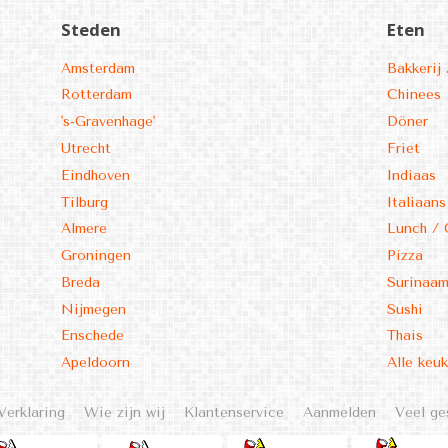
Steden
Eten
Amsterdam
Bakkerij 
Rotterdam
Chinees
's-Gravenhage'
Döner
Utrecht
Friet
Eindhoven
Indiaas
Tilburg
Italiaans
Almere
Lunch / 
Groningen
Pizza
Breda
Surinaa
Nijmegen
Sushi
Enschede
Thais
Apeldoorn
Alle keu
Verklaring
Wie zijn wij
Klantenservice
Aanmelden
Veel ge